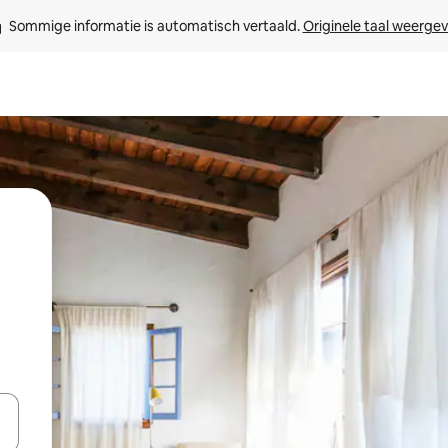
Sommige informatie is automatisch vertaald. 
Originele taal weerge
een keuze met je de pijltjestoetsen omhoog en omlaag, óf door te tikk