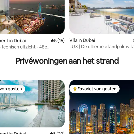
eling van 5 op 5, 4 recensies
Villa in Dubai
ent in Dubai
Gemiddelde beoordeling van 5 op 5, 15 r
5 (15)
LUX | De ultieme eilandpalmvill
- Iconisch uitzicht - 48e
g
Privéwoningen aan het strand
 van gasten
Favoriet van gasten
 van gasten
Topfavoriet van gasten
ent in Dubai
Gemiddelde beoordeling van 5 op 5, 20 r
5 (20)