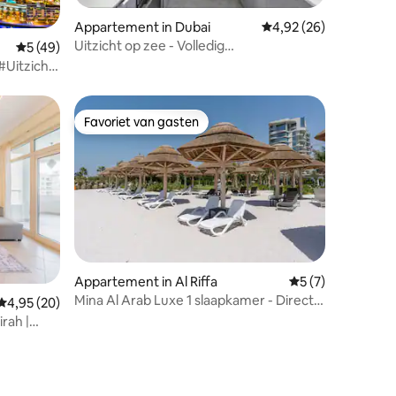
Appartement in Dubai
Gemiddelde beoordelin
4,92 (26)
Uitzicht op zee - Volledig
Gemiddelde beoordeling van 5 op 5, 49 recensies
5 (49)
opgewaardeerde 4 slaapkamers,
#Uitzicht
Jumeirah Beach
Favoriet van gasten
Favoriet van gasten
ecensies
Appartement in Al Riffa
Gemiddelde beoor
5 (7)
Mina Al Arab Luxe 1 slaapkamer - Directe
Gemiddelde beoordeling van 4,95 op 5, 20 recensies
4,95 (20)
toegang tot het strand
rah |