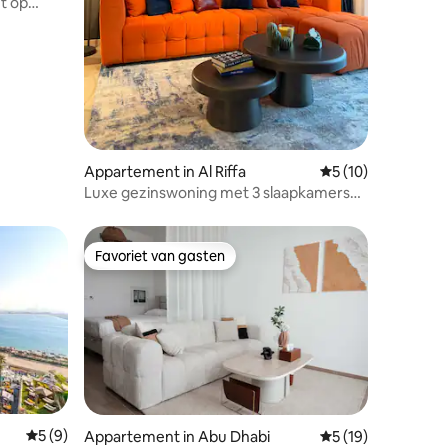
ht op
Appartement in Al Riffa
Gemiddelde beoord
5 (10)
Luxe gezinswoning met 3 slaapkamers
en zwembad
Favoriet van gasten
Favoriet van gasten
Gemiddelde beoordeling van 5 op 5, 9 recensies
5 (9)
ecensies
Appartement in Abu Dhabi
Gemiddelde beoord
5 (19)