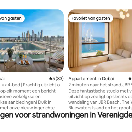
 van gasten
Favoriet van gasten
 van gasten
Favoriet van gasten
 van 4,96 op 5, 153 recensies
bai
Gemiddelde beoordeling van 5 op 5, 83 r
5 (83)
Appartement in Dubai
G
Lux 4-bed | Prachtig uitzicht op
2 minuten naar het strand,JBR 
nd
uitzicht op zee Studio Apart Fit
 op elk moment een bericht
Deze fantastische studio met v
usieve wekelijkse en
uitzicht op zee ligt op slechts 
kse aanbiedingen! Duik in
wandeling van JBR Beach, The 
 met onze nieuw ingerichte
Bluewaters Island en het groot
ngen voor strandwoningen in Verenigd
 vier slaapkamers aan het
reuzenrad ter wereld. Vanuit h
n Emaar. Geniet van het
van het appartement kun je ge
mende uitzicht vanaf het
van de Arabische Golf, de kustl
kon, neem een duik in het
JBR en het iconische reuzenrad