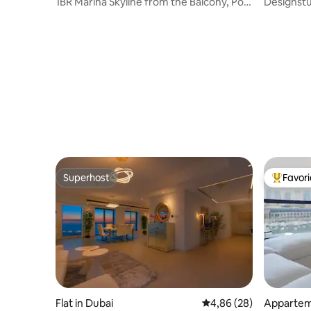
1BR Marina Skyline from the Balcony, Pool
Designstu
& JBR
minuten 
Superhost
Favor
Superhost
Topfavor
Flat in Dubai
Gemiddelde beoordelin
4,86 (28)
Appartem