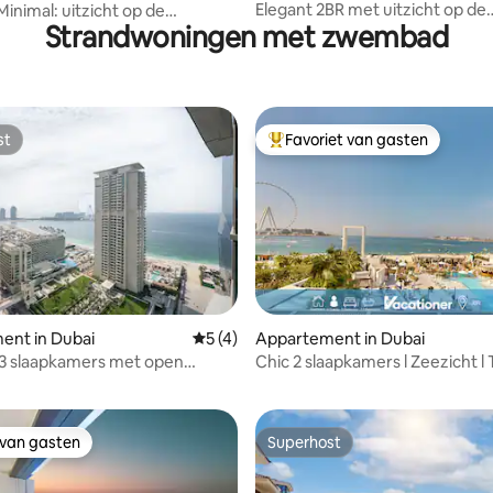
Elegant 2BR met uitzicht op de
inimal: uitzicht op de
Strandwoningen met zwembad
jachthaven bij FIVE Palm
n en volledig uitgeruste 1-
erwoning
st
Favoriet van gasten
st
Topfavoriet van gasten
ent in Dubai
Gemiddelde beoordeling van 5 op 5, 4 r
5 (4)
Appartement in Dubai
g van 4,88 op 5, 26 recensies
 3 slaapkamers met open
Chic 2 slaapkamers l Zeezicht 
tot privéstrand
 van gasten
Superhost
 van gasten
Superhost