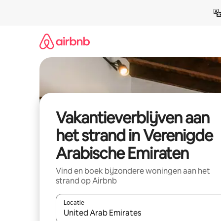
Ga
direct
naar
inhoud
Vakantieverblijven aan
het strand in Verenigde
Arabische Emiraten
Vind en boek bijzondere woningen aan het
strand op Airbnb
Locatie
Wanneer er resultaten beschikbaar zijn, maak je 