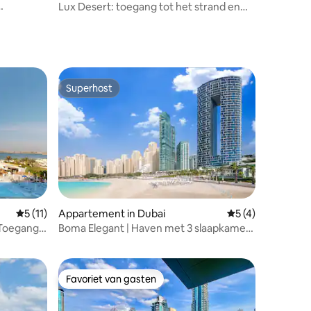
Lux Desert: toegang tot het strand en
themaparken
Superhost
Superhost
ecensies
Gemiddelde beoordeling van 5 op 5, 11 recensies
5 (11)
Appartement in Dubai
Gemiddelde beoor
5 (4)
l Toegang
Boma Elegant | Haven met 3 slaapkamers
| Adres JBR Tower 1
Favoriet van gasten
Favoriet van gasten