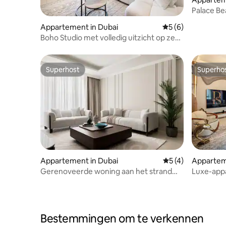
Palace Be
tot privé
Appartement in Dubai
Gemiddelde beoord
5 (6)
Boho Studio met volledig uitzicht op zee
en Ain Dubai
Superhost
Superho
Superhost
Superho
Appartement in Dubai
Gemiddelde beoord
5 (4)
Appartem
Gerenoveerde woning aan het strand
Luxe-app
met 1 slaapkamer en privétoegang tot
Harbour,
het strand
Bestemmingen om te verkennen