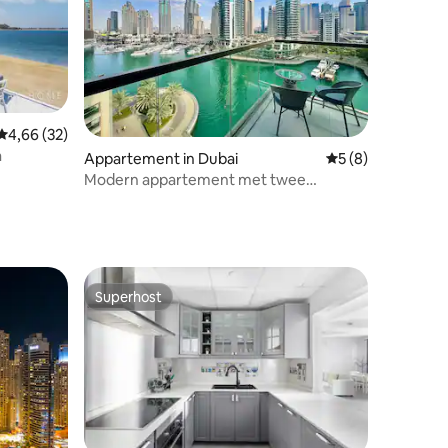
Gemiddelde beoordeling van 4,66 op 5, 32 recensies
4,66 (32)
ecensies
a
Appartement in Dubai
Gemiddelde beoord
5 (8)
Modern appartement met twee
slaapkamers en prachtig uitzicht op de
jachthaven
Superhost
Superhost
ecensies