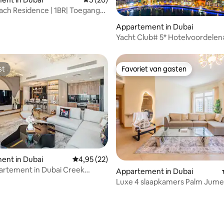
ach Residence | 1BR| Toegang
strand
eling van 5 op 5, 6 recensies
Appartement in Dubai
Yacht Club# 5* Hotelvoordelen
op Dubai EYE & Marina
st
Favoriet van gasten
st
Favoriet van gasten
eling van 5 op 5, 4 recensies
ent in Dubai
Gemiddelde beoordeling van 4,95 op 5, 22 r
4,95 (22)
artement in Dubai Creek
Appartement in Dubai
 Bayshore
Luxe 4 slaapkamers Palm Jumei
Beach Club