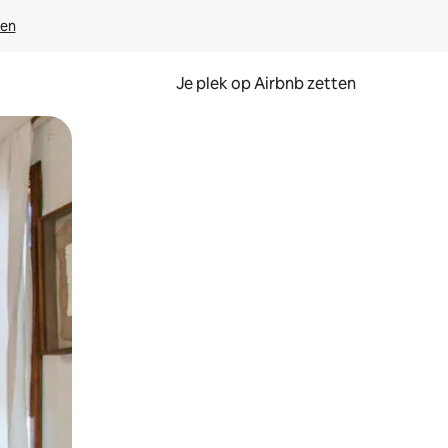
ven
Je plek op Airbnb zetten
en of swipen.