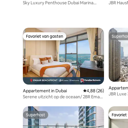
Sky Luxury Penthouse Dubai Marina
JBR HausM
Maandelijkse deals
jachthave
slaapkam
Favoriet van gasten
Superho
Favoriet van gasten
Superho
Appartem
Appartement in Dubai
Gemiddelde beoordelin
4,88 (26)
JBR Luxe
Serene uitzicht op de oceaan/ 2BR Emaar
zeezicht
Beachfront
Superhost
Favoriet
Superhost
Favoriet