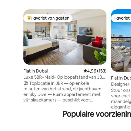
Favoriet van gasten
Favoriet
Topfavoriet van gasten
Favoriet
Flat in Dubai
Gemiddelde beoordeling
4,96 (153)
Luxe 5BR+Maid• Op loopafstand van JBR
Flat in Du
Beach, Marina & Tram
🏖️ Toplocatie in JBR — op enkele
Designer 
minuten van het strand, de jachthaven
privéstra
Stuur ons
en Sky Dive 🛏️ Ruim appartement met
voor excl
vijf slaapkamers — geschikt voor
maandelij
maximaal 16 gasten 🛠️ Nieuw
elegantie
gerenoveerd luxe appartement 🍳
Populaire voorzieni
haven met
Volledig uitgeruste keuken 🌃 Wandel
strand va
naar de beste restaurants, cafés, bars en
adembene
het nachtleven van Dubai 🌊 Op
ruime bal