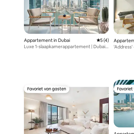
Appartement in Dubai
Gemiddelde beoord
5 (4)
Appartem
Luxe 1-slaapkamerappartement | Dubai
'Address' 
Marina | Voorzieningen van wereldklasse
verdiepin
Favoriet van gasten
Favoriet
Favoriet van gasten
Favoriet
Appartem