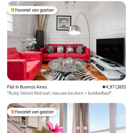
Favoriet van gasten
Topfavoriet van gasten
Flat in Buenos Aires
Gemiddelde beo
4,97 (265)
“Ruby Velvet Retreat: nieuwe keuken + bubbelbad”
Favoriet van gasten
Topfavoriet van gasten