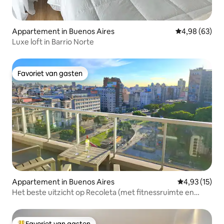
Appartement in Buenos Aires
Gemiddelde be
4,98 (63)
Luxe loft in Barrio Norte
Favoriet van gasten
Favoriet van gasten
Appartement in Buenos Aires
Gemiddelde be
4,93 (15)
Het beste uitzicht op Recoleta (met fitnessruimte en
terras)
Favoriet van gasten