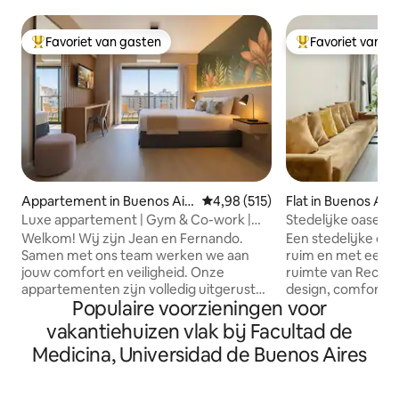
Favoriet van gasten
Favoriet van g
Topfavoriet van gasten
Topfavoriet van 
Appartement in Buenos Air
Gemiddelde beoordeling van 4,9
4,98 (515)
Flat in Buenos Air
es
Luxe appartement | Gym & Co-work |
Stedelijke oase: ru
Downtown BA Obelisco
Recoleta
Welkom! Wij zijn Jean en Fernando.
Een stedelijke oase
Samen met ons team werken we aan
ruim en met een eig
jouw comfort en veiligheid. Onze
ruimte van Reco
appartementen zijn volledig uitgerust
design, comfort e
Populaire voorzieningen voor
(beddengoed, handdoeken,
om in alle rust va
toiletartikelen, enz.). We hebben
genieten. Ontworpen voor degenen die
vakantiehuizen vlak bij Facultad de
toplocaties in Palermo, Recoleta, Puerto
een authentieke lo
Medicina, Universidad de Buenos Aires
Madero en in de buurt van de Obelisk.
beleven en rust, k
Inchecken kan vanaf 13.00 uur en
waarderen, in ee
uitchecken tot 11.00 uur. Om je te
echte waarde toev