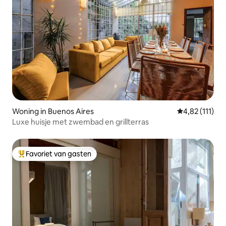
Woning in Buenos Aires
Gemiddelde be
4,82 (111)
Luxe huisje met zwembad en grillterras
Favoriet van gasten
Topfavoriet van gasten