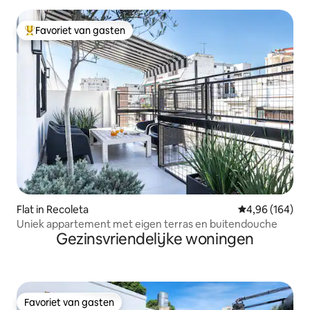
Favoriet van gasten
Topfavoriet van gasten
Flat in Recoleta
Gemiddelde beo
4,96 (164)
Uniek appartement met eigen terras en buitendouche
Gezinsvriendelijke woningen
Favoriet van gasten
Favoriet van gasten