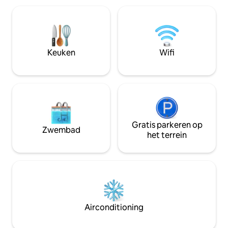
helpen met je vluchtschema, bieden we
in Buenos Aires. Inclusief een zorgvuldig
gratis bagageopslag op elk moment
samengestelde bu
voor vroege aankomsten of late
welkomstpakket e
vertrekken. Lees verder voor meer
zelfstandige toegang. (Geregist
informatie over deze accommodatie en
het register voor t
Keuken
Wifi
de omgeving. We zijn blij om te helpen!
Gratis parkeren op
Zwembad
het terrein
Airconditioning