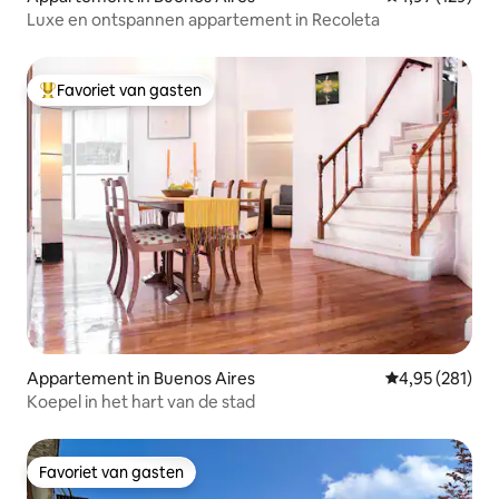
Luxe en ontspannen appartement in Recoleta
Favoriet van gasten
Topfavoriet van gasten
Appartement in Buenos Aires
Gemiddelde beo
4,95 (281)
Koepel in het hart van de stad
Favoriet van gasten
Favoriet van gasten