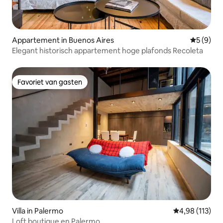
Appartement in Buenos Aires
Gemiddeld
5 (9)
Elegant historisch appartement hoge plafonds Recoleta
Favoriet van gasten
Favoriet van gasten
Villa in Palermo
Gemiddelde beo
4,98 (113)
Loft boutique en Palermo