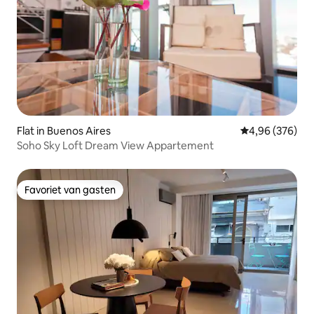
Flat in Buenos Aires
Gemiddelde beo
4,96 (376)
Soho Sky Loft Dream View Appartement
Favoriet van gasten
Favoriet van gasten