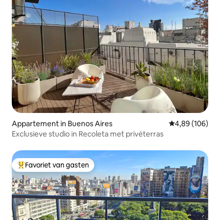
Appartement in Buenos Aires
Gemiddelde beo
4,89 (106)
Exclusieve studio in Recoleta met privéterras
Favoriet van gasten
Topfavoriet van gasten