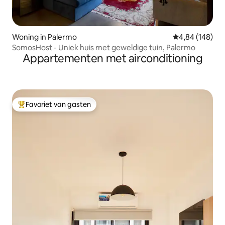
Woning in Palermo
Gemiddelde beo
4,84 (148)
SomosHost - Uniek huis met geweldige tuin, Palermo
Appartementen met airconditioning
Favoriet van gasten
Topfavoriet van gasten