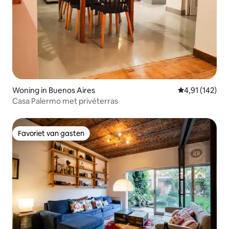
Woning in Buenos Aires
Gemiddelde beo
4,91 (142)
Casa Palermo met privéterras
Favoriet van gasten
Favoriet van gasten