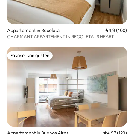
Appartement in Recoleta
Gemiddelde be
4,9 (400)
CHARMANT APPARTEMENT IN RECOLETA´S HEART
Favoriet van gasten
Favoriet van gasten
Appartement in Buenos Aires
Gemiddelde beo
4,97 (129)