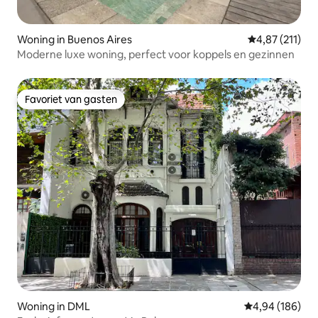
Woning in Buenos Aires
Gemiddelde be
4,87 (211)
Moderne luxe woning, perfect voor koppels en gezinnen
Favoriet van gasten
Favoriet van gasten
Woning in DML
Gemiddelde beo
4,94 (186)