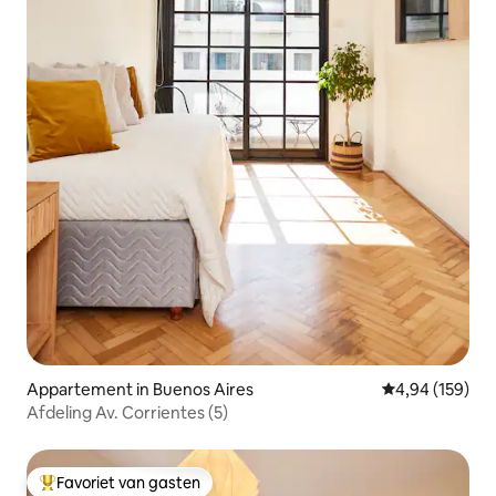
Appartement in Buenos Aires
Gemiddelde beo
4,94 (159)
Afdeling Av. Corrientes (5)
Favoriet van gasten
Topfavoriet van gasten