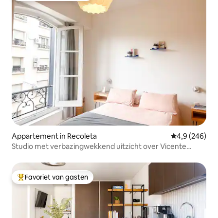
Appartement in Recoleta
Gemiddelde be
4,9 (246)
Studio met verbazingwekkend uitzicht over Vicente
López Park
Favoriet van gasten
Topfavoriet van gasten