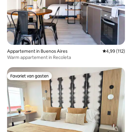
Appartement in Buenos Aires
Gemiddelde beo
4,99 (112)
Warm appartement in Recoleta
Favoriet van gasten
Favoriet van gasten