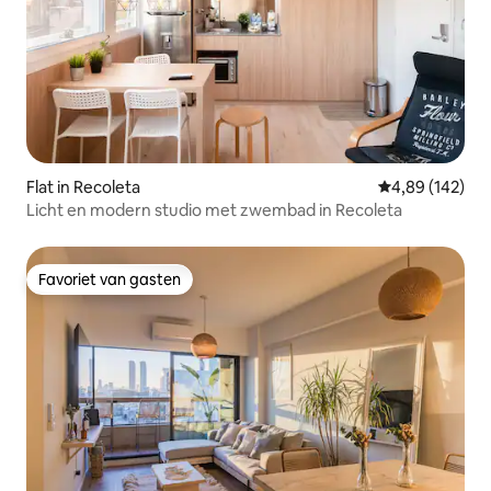
Flat in Recoleta
Gemiddelde beo
4,89 (142)
Licht en modern studio met zwembad in Recoleta
Favoriet van gasten
Favoriet van gasten