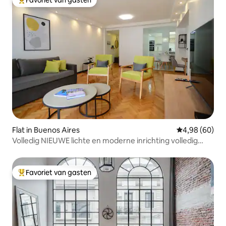
Topfavoriet van gasten
Flat in Buenos Aires
Gemiddelde be
4,98 (60)
Volledig NIEUWE lichte en moderne inrichting volledig
uitgerust
Favoriet van gasten
Topfavoriet van gasten