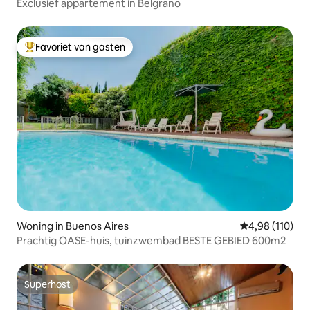
Exclusief appartement in Belgrano
Favoriet van gasten
Topfavoriet van gasten
Woning in Buenos Aires
Gemiddelde beo
4,98 (110)
Prachtig OASE-huis, tuinzwembad BESTE GEBIED 600m2
Superhost
Superhost