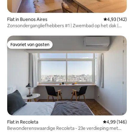
Flat in Buenos Aires
Gemiddelde beo
4,93 (142)
Zonsondergangliefhebbers #1 | Zwembad op het dak |
Palermo Soho
Favoriet van gasten
Favoriet van gasten
Flat in Recoleta
Gemiddelde beo
4,99 (146)
Bewonderenswaardige Recoleta - 23e verdieping met
uniek uitzicht