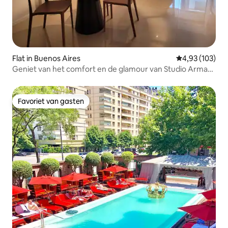
Flat in Buenos Aires
Gemiddelde beo
4,93 (103)
Geniet van het comfort en de glamour van Studio Armani
Casa
Favoriet van gasten
Favoriet van gasten