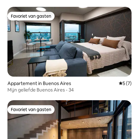
Favoriet van gasten
Favoriet van gasten
Appartement in Buenos Aires
Gemiddeld
5 (7)
Mijn geliefde Buenos Aires - 34
Favoriet van gasten
Favoriet van gasten