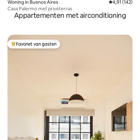
Woning in Buenos Aires
Gemiddelde beo
4,91 (142)
Casa Palermo met privéterras
Appartementen met airconditioning
Favoriet van gasten
Topfavoriet van gasten