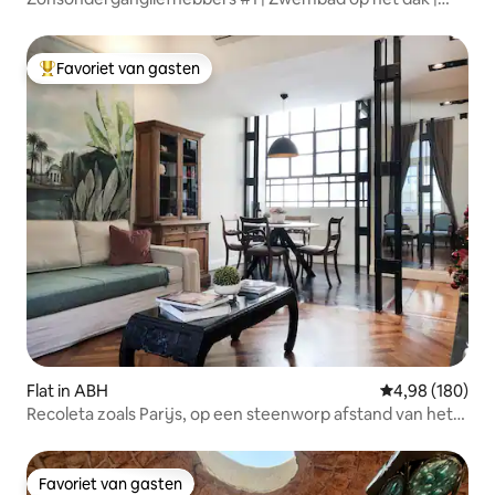
Palermo Soho
Favoriet van gasten
Topfavoriet van gasten
Flat in ABH
Gemiddelde beo
4,98 (180)
Recoleta zoals Parijs, op een steenworp afstand van het
Hyatt · 2 slaapkamers
Favoriet van gasten
Favoriet van gasten