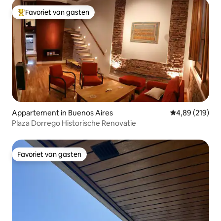
Favoriet van gasten
Topfavoriet van gasten
Appartement in Buenos Aires
Gemiddelde beo
4,89 (219)
Plaza Dorrego Historische Renovatie
Favoriet van gasten
Favoriet van gasten