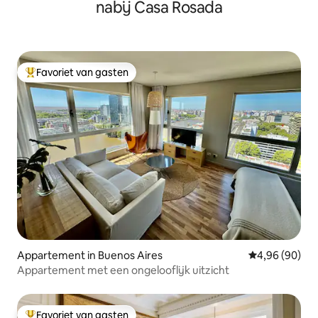
nabij Casa Rosada
Favoriet van gasten
Topfavoriet van gasten
Appartement in Buenos Aires
Gemiddelde be
4,96 (90)
Appartement met een ongelooflijk uitzicht
Favoriet van gasten