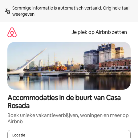
Ga
Sommige informatie is automatisch vertaald. 
Originele taal 
direct
weergeven
naar
inhoud
Je plek op Airbnb zetten
Accommodaties in de buurt van Casa
Rosada
Boek unieke vakantieverblijven, woningen en meer op
Airbnb
Locatie