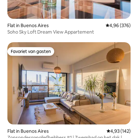
Flat in Buenos Aires
Gemiddelde beo
4,96 (376)
Soho Sky Loft Dream View Appartement
Favoriet van gasten
Favoriet van gasten
Flat in Buenos Aires
Gemiddelde beo
4,93 (142)
Zonsondergangliefhebbers #1 | Zwembad op het dak |