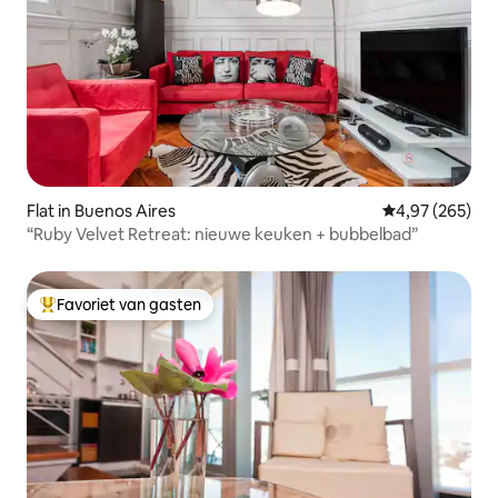
Flat in Buenos Aires
Gemiddelde beo
4,97 (265)
“Ruby Velvet Retreat: nieuwe keuken + bubbelbad”
Favoriet van gasten
Topfavoriet van gasten