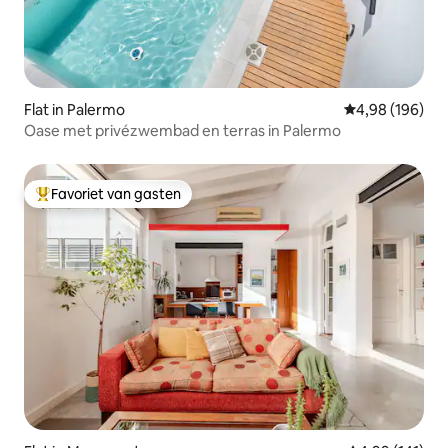
Flat in Palermo
Gemiddelde beo
4,98 (196)
Oase met privézwembad en terras in Palermo
Favoriet van gasten
Topfavoriet van gasten