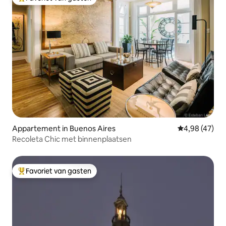
Topfavoriet van gasten
Appartement in Buenos Aires
Gemiddelde be
4,98 (47)
Recoleta Chic met binnenplaatsen
Favoriet van gasten
Topfavoriet van gasten