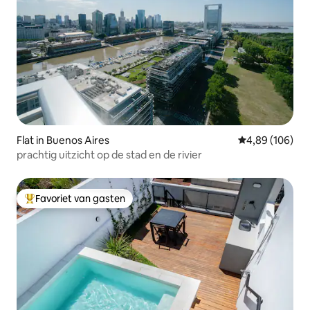
Flat in Buenos Aires
Gemiddelde beo
4,89 (106)
prachtig uitzicht op de stad en de rivier
Favoriet van gasten
Topfavoriet van gasten