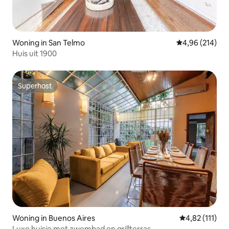
Woning in San Telmo
Gemiddelde beo
4,96 (214)
Huis uit 1900
Superhost
Superhost
Woning in Buenos Aires
Gemiddelde be
4,82 (111)
Luxe huisje met zwembad en grillterras