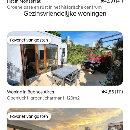
Flat in Monserrat
Gemiddelde beo
4,99 (141)
Groene oase en rust in het historische centrum
Gezinsvriendelijke woningen
Favoriet van gasten
Favoriet van gasten
Woning in Buenos Aires
Gemiddelde be
4,86 (111)
Openlucht, groen, charmant. 120m2
Favoriet van gasten
Favoriet van gasten