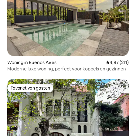
Woning in Buenos Aires
Gemiddelde be
4,87 (211)
Moderne luxe woning, perfect voor koppels en gezinnen
Favoriet van gasten
Favoriet van gasten