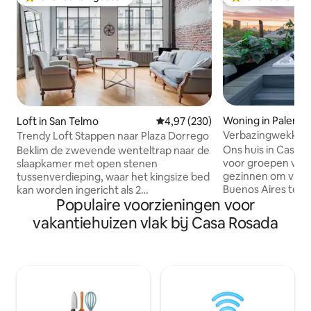
Topfavoriet van gasten
Topfavoriet van 
Woning in Palerm
Loft in San Telmo
Gemiddelde beoordeling van 4,9
4,97 (230)
Verbazingwekken
Trendy Loft Stappen naar Plaza Dorrego
meesterwerk met 
Ons huis in Casa 
Beklim de zwevende wenteltrap naar de
voor groepen vrie
slaapkamer met open stenen
gezinnen om van h
tussenverdieping, waar het kingsize bed
Buenos Aires te geni
kan worden ingericht als 2
Populaire voorzieningen voor
privéwoning ligt i
eenpersoonsbedden, indien
Soho met de aller
gespecificeerd. Komende ochtend
vakantiehuizen vlak bij Casa Rosada
restaurants, winke
zorgen de plafonds met dubbele hoogte
deur. We zijn 3 straten verwijderd van
en fijne gebogen ramen voor een
Plaza Serrano in d
langdurige omhelzing van de zon, terwijl
Armenia in de andere! Geniet 
de badkamertegels in New York-stijl net
eigen privéterras
zo gastvrij zijn. * Houd er rekening mee
meter met je eigen
dat mijn Loft geschikt is voor maximaal 4
barbecue, buiten 
personen, maar dat 2 personen gebruik