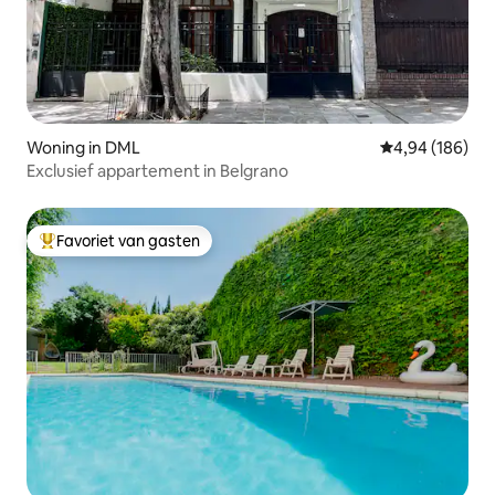
Woning in DML
Gemiddelde beo
4,94 (186)
Exclusief appartement in Belgrano
Favoriet van gasten
Topfavoriet van gasten