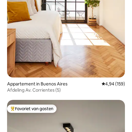
Appartement in Buenos Aires
Gemiddelde beo
4,94 (159)
Afdeling Av. Corrientes (5)
Favoriet van gasten
Topfavoriet van gasten