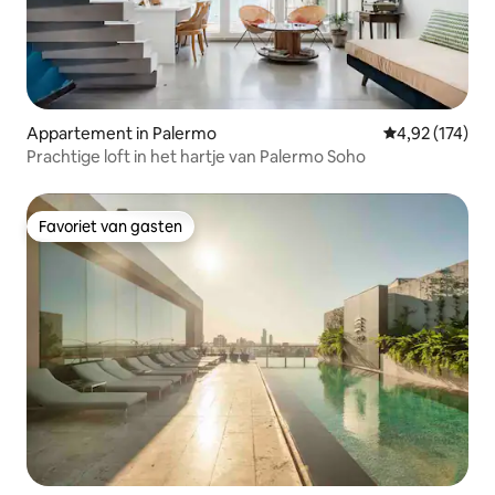
Appartement in Palermo
Gemiddelde beo
4,92 (174)
Prachtige loft in het hartje van Palermo Soho
Favoriet van gasten
Favoriet van gasten