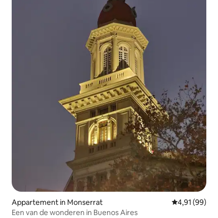
Appartement in Monserrat
Gemiddelde be
4,91 (99)
Een van de wonderen in Buenos Aires