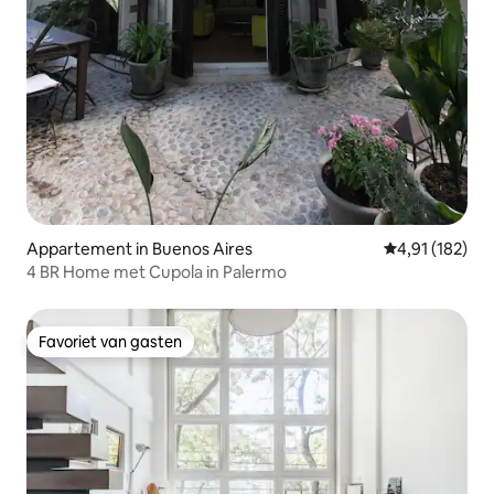
Appartement in Buenos Aires
Gemiddelde beo
4,91 (182)
4 BR Home met Cupola in Palermo
Favoriet van gasten
Favoriet van gasten