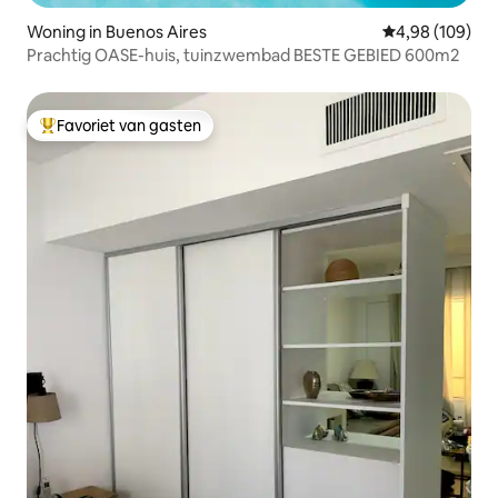
Woning in Buenos Aires
Gemiddelde beo
4,98 (109)
Prachtig OASE-huis, tuinzwembad BESTE GEBIED 600m2
Favoriet van gasten
Topfavoriet van gasten