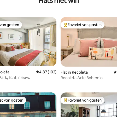
Flats met wifi
 van gasten
Favoriet van gasten
 van gasten
Topfavoriet van gasten
coleta
Gemiddelde beoordeling van 4,87 op 5, 102 r
4,87 (102)
 van 4,89 op 5, 178 recensies
Flat in Recoleta
G
ark, licht, nieuw.
Recoleta Arte Bohemio
iet van gasten
Favoriet van gasten
iet van gasten
Topfavoriet van gasten