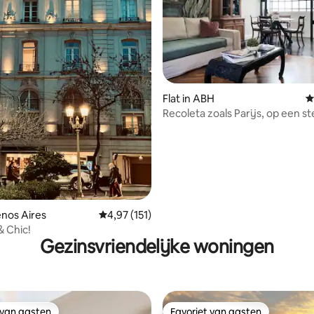
Flat in ABH
G
Recoleta zoals Parijs, op een 
afstand van het Hyatt · 2 slaa
 van 4,93 op 5, 171 recensies
enos Aires
Gemiddelde beoordeling van 4,97 op 5, 151 r
4,97 (151)
& Chic!
Gezinsvriendelijke woningen
 van gasten
Favoriet van gasten