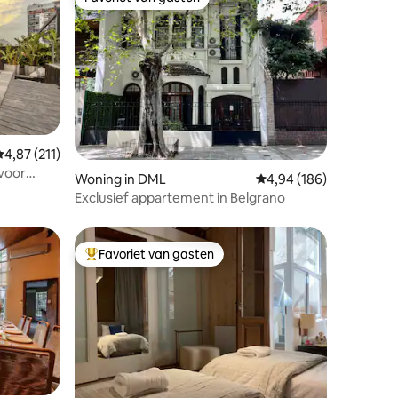
Favoriet van gasten
Gemiddelde beoordeling van 4,87 op 5, 211 recensies
4,87 (211)
ecensies
voor
Woning in DML
Gemiddelde beoordeling
4,94 (186)
Exclusief appartement in Belgrano
Favoriet van gasten
Topfavoriet van gasten