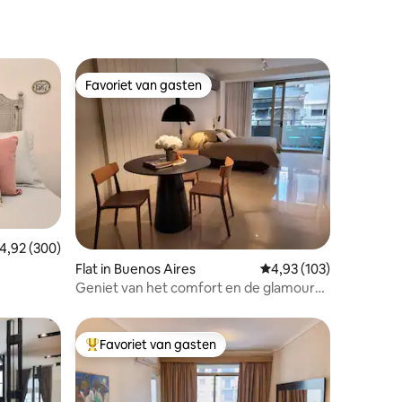
Favoriet van gasten
Favoriet van gasten
ecensies
emiddelde beoordeling van 4,92 op 5, 300 recensies
4,92 (300)
Flat in Buenos Aires
Gemiddelde beoordeling
4,93 (103)
Geniet van het comfort en de glamour
van Studio Armani Casa
Favoriet van gasten
Topfavoriet van gasten