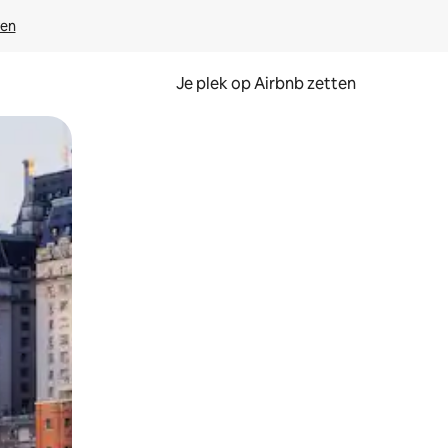
ven
Je plek op Airbnb zetten
en of swipen.