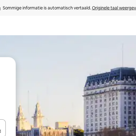
Sommige informatie is automatisch vertaald. 
Originele taal weerge
een keuze met je de pijltjestoetsen omhoog en omlaag, óf door te tikk