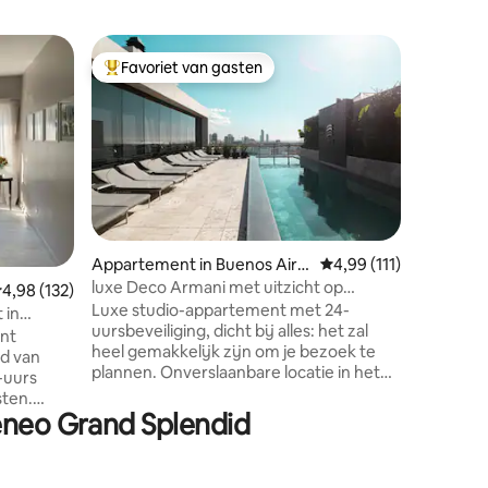
Appartem
Favoriet van gasten
Favor
Topfavoriet van gasten
Topfavo
s
Deco Rec
Appartem
Gelegen 
geopende
gebouw. Voorzieningen: verwarmd
buiten- 
fitnessru
douches,
24-uursbeveiligi
ecensies
Appartement in Buenos Aire
Gemiddelde beoordelin
4,99 (111)
heeft wif
s
luxe Deco Armani met uitzicht op
emiddelde beoordeling van 4,98 op 5, 132 recensies
4,98 (132)
badkamer,
RecoletaCemetery
Luxe studio-appartement met 24-
meter, s
 in
uursbeveiliging, dicht bij alles: het zal
eenperso
ent
heel gemakkelijk zijn om je bezoek te
keuken m
d van
plannen. Onverslaanbare locatie in het
oven, min
-uurs
hartje van Recoleta. Uitzicht vanaf de
kalkoen, 
sten.
voorzieningen op de 15e verdieping, op
teneo Grand Splendid
de begraafplaats van Recoleta. Een blok
sbaan,
van de winkel en de bioscopen. Veel bars,
restaurants. Eersteklas voorzieningen: