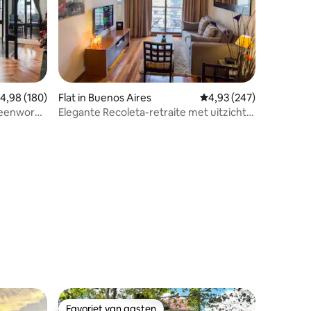
emiddelde beoordeling van 4,98 op 5, 180 recensies
4,98 (180)
Flat in Buenos Aires
Gemiddelde beoordeling
4,93 (247)
steenworp
Elegante Recoleta-retraite met uitzicht
pkamers
op het balkon
ecensies
Favoriet van gasten