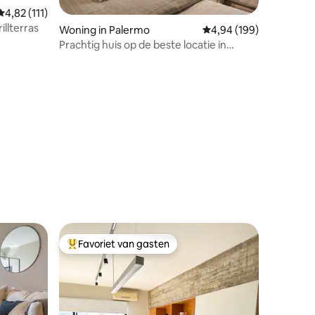
Gemiddelde beoordeling van 4,82 op 5, 111 recensies
4,82 (111)
llterras
Woning in Palermo
Gemiddelde beoordeling
4,94 (199)
Prachtig huis op de beste locatie in
Palermo
ecensies
Favoriet van gasten
Topfavoriet van gasten