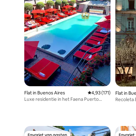
Flat in Buenos Aires
Gemiddelde beoordeling
4,93 (171)
Flat in Bu
Luxe residentie in het Faena Puerto
Recoleta 
Madero-hotel
Favoriet van gasten
Favoriet