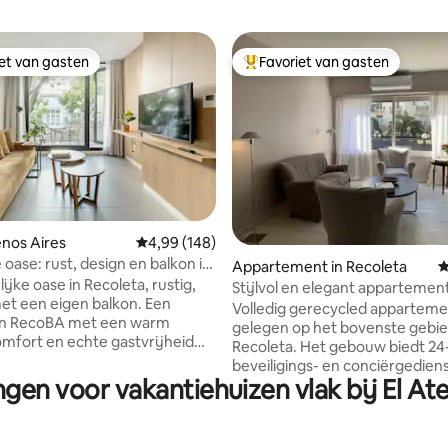
iet van gasten
Favoriet van gasten
iet van gasten
Topfavoriet van gasten
 van 4,98 op 5, 512 recensies
enos Aires
Gemiddelde beoordeling van 4,99 op 5, 148 r
4,99 (148)
 oase: rust, design en balkon in
Appartement in Recoleta
G
ijke oase in Recoleta, rustig,
Stijlvol en elegant appartement
t een eigen balkon. Een
Recoleta
Volledig gerecycled appartem
an RecoBA met een warm
gelegen op het bovenste gebie
omfort en echte gastvrijheid
Recoleta. Het gebouw biedt 24
 rust van Buenos Aires te
beveiligings- en conciërgedien
ie
ngen voor vakantiehuizen vlak bij El A
Andere voorzieningen zijn een
ntieke lokale ervaring willen
fitnessruimte, zwembad, tenni
 rust, kwaliteit en esthetiek
sauna, kleedkamers en een
n, in een accommodatie die
multifunctionele ruimte voor