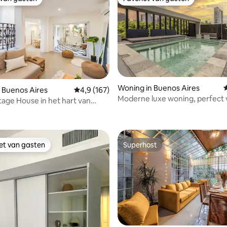
 van gasten
Favoriet van gasten
 van 4,86 op 5, 111 recensies
Woning in Buenos Aires
 Buenos Aires
Gemiddelde beoordeling van 4,9 op 5, 167 r
4,9 (167)
Moderne luxe woning, perfect 
itage House in het hart van
koppels en gezinnen
Soho
iet van gasten
Superhost
iet van gasten
Superhost