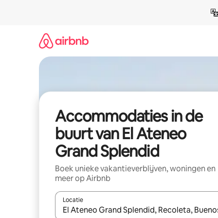
Ga
direct
naar
inhoud
Accommodaties in de
buurt van El Ateneo
Grand Splendid
Boek unieke vakantieverblijven, woningen en
meer op Airbnb
Locatie
Wanneer er resultaten beschikbaar zijn, maak je 