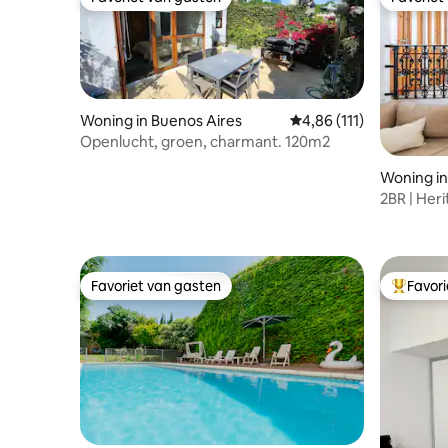
Favoriet van gasten
Favoriet
Woning in Buenos Aires
Gemiddelde beoordeling
4,86 (111)
Openlucht, groen, charmant. 120m2
Woning in
2BR | Her
Palermo 
Favoriet van gasten
Favor
Favoriet van gasten
Topfavor