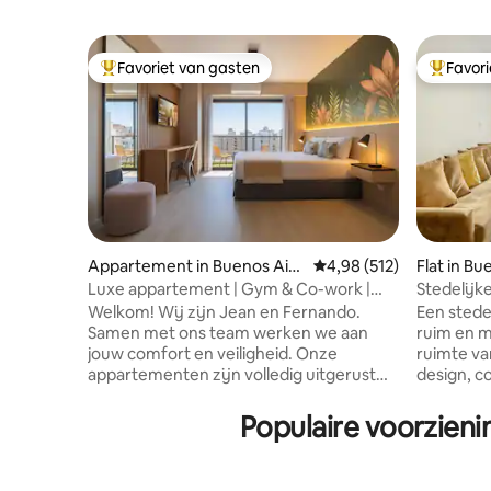
Favoriet van gasten
Favor
Topfavoriet van gasten
Topfavor
Appartement in Buenos Aire
Gemiddelde beoordeling
4,98 (512)
Flat in Bu
s
Luxe appartement | Gym & Co-work |
Stedelijke
Downtown BA Obelisco
Recoleta
Welkom! Wij zijn Jean en Fernando.
Een stedel
Samen met ons team werken we aan
ruim en me
jouw comfort en veiligheid. Onze
ruimte v
appartementen zijn volledig uitgerust
design, c
(beddengoed, handdoeken,
om in alle
toiletartikelen, enz.). We hebben
genieten. Ontworpen voor degenen d
Populaire voorzieni
toplocaties in Palermo, Recoleta, Puerto
een authe
Madero en in de buurt van de Obelisk.
beleven en
Inchecken kan vanaf 13.00 uur en
waardere