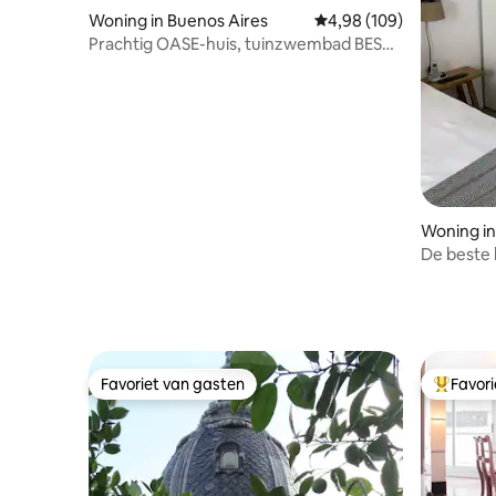
Woning in Buenos Aires
Gemiddelde beoordeling
4,98 (109)
Prachtig OASE-huis, tuinzwembad BESTE
GEBIED 600m2
Woning in
Favoriet van gasten
Favor
Favoriet van gasten
Topfavor