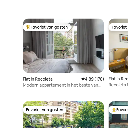
Favoriet van gasten
Favoriet
Topfavoriet van gasten
Favoriet
Flat in Re
Flat in Recoleta
Gemiddelde beoordeling
4,89 (178)
Recoleta P
Modern appartement in het beste van
Recoleta
Favoriet van gasten
Favor
Favoriet van gasten
Topfavor