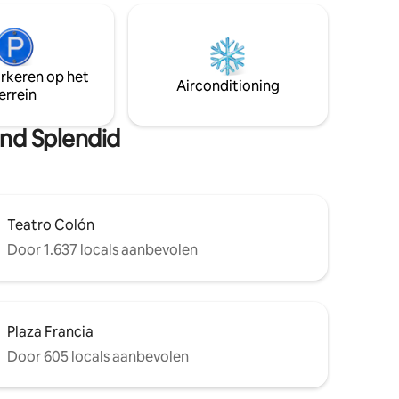
wasserette, buitenzwembad op de 15e
rvice van
verdieping,
binnenontspanningszwembad,
nt voor
fitnessruimte, droge en natte sauna 's,
t
massageruimte. Je verblijf in Buenos
arkeren op het
en in de
Airconditioning
Aires zal de beste zijn!
errein
t een
ogelijk
and Splendid
Teatro Colón
Door 1.637 locals aanbevolen
Plaza Francia
Door 605 locals aanbevolen