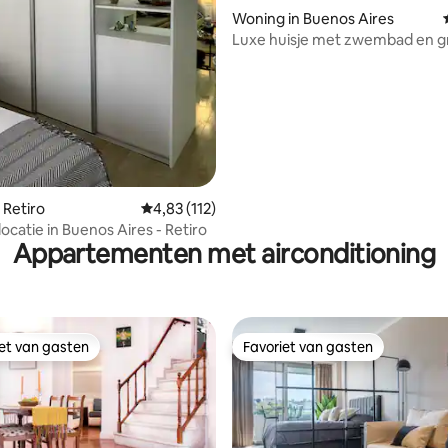
 van 4,98 op 5, 109 recensies
Woning in Buenos Aires
Luxe huisje met zwembad en gri
 Retiro
Gemiddelde beoordeling van 4,83 op 5, 112 r
4,83 (112)
De beste locatie in Buenos Aires - Retiro
Appartementen met airconditioning
iet van gasten
Favoriet van gasten
iet van gasten
Favoriet van gasten