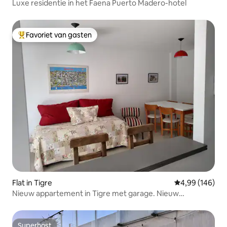
Luxe residentie in het Faena Puerto Madero-hotel
Favoriet van gasten
Topfavoriet van gasten
Flat in Tigre
Gemiddelde beo
4,99 (146)
Nieuw appartement in Tigre met garage. Nieuw
appartement/parkeerplaats
Superhost