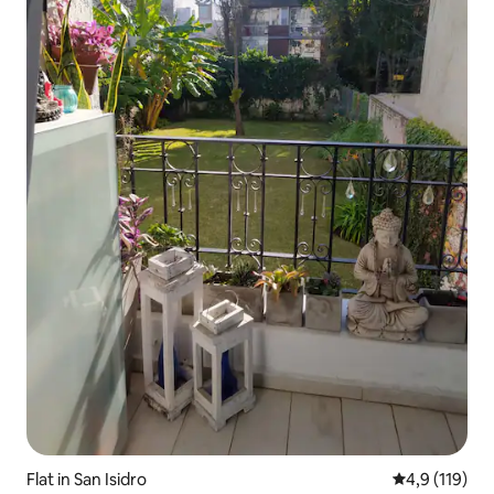
Flat in San Isidro
Gemiddelde b
4,9 (119)