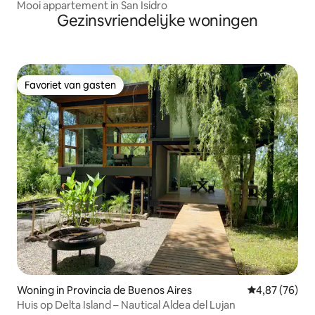
Mooi appartement in San Isidro
Gezinsvriendelijke woningen
Favoriet van gasten
Favoriet van gasten
Woning in Provincia de Buenos Aires
Gemiddelde be
4,87 (76)
Huis op Delta Island – Nautical Aldea del Lujan