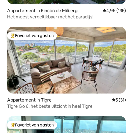
Appartement in Rincón de Milberg
Gemiddelde beo
4,96 (135)
Het meest vergelijkbaar met het paradijs!
Favoriet van gasten
Topfavoriet van gasten
Appartement in Tigre
Gemiddeld
5 (31)
Tigre Go 6, het beste uitzicht in heel Tigre
Favoriet van gasten
Topfavoriet van gasten