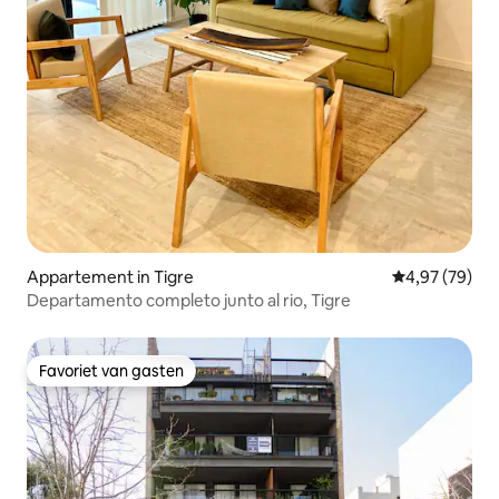
Appartement in Tigre
Gemiddelde be
4,97 (79)
Departamento completo junto al rio, Tigre
Favoriet van gasten
Favoriet van gasten