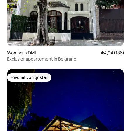
Woning in DML
Gemiddelde beo
4,94 (186)
Exclusief appartement in Belgrano
Favoriet van gasten
Favoriet van gasten