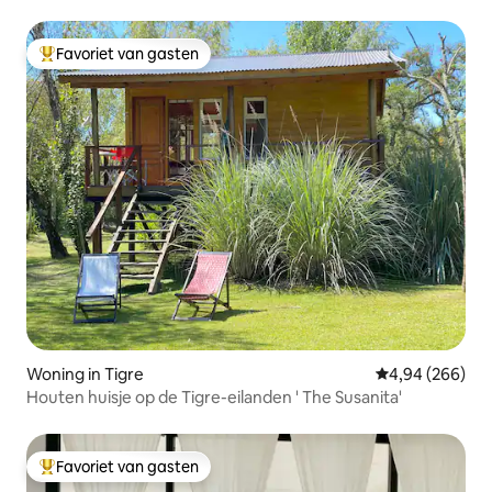
Favoriet van gasten
Topfavoriet van gasten
Woning in Tigre
Gemiddelde beo
4,94 (266)
Houten huisje op de Tigre-eilanden ' The Susanita'
Favoriet van gasten
Topfavoriet van gasten