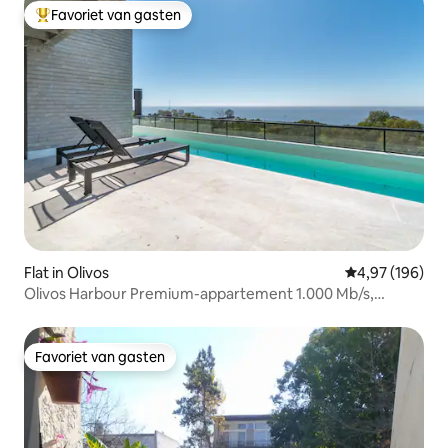
Favoriet van gasten
Topfavoriet van gasten
Flat in Olivos
Gemiddelde beo
4,97 (196)
Olivos Harbour Premium-appartement 1.000 Mb/s,
fitnessruimte, barbecue, zwembad
Favoriet van gasten
Favoriet van gasten