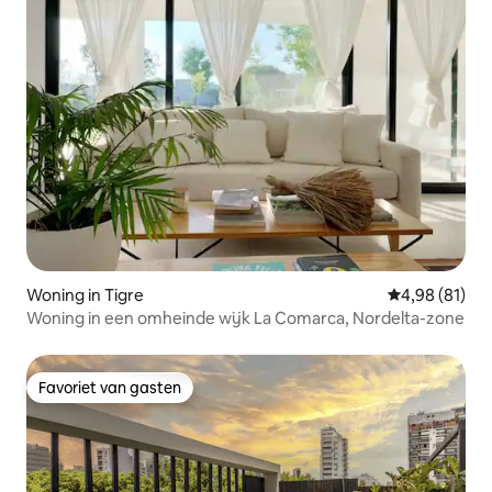
Woning in Tigre
Gemiddelde be
4,98 (81)
Woning in een omheinde wijk La Comarca, Nordelta-zone
Favoriet van gasten
Favoriet van gasten