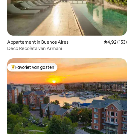
Appartement in Buenos Aires
Gemiddelde beo
4,92 (153)
Deco Recoleta van Armani
Favoriet van gasten
Topfavoriet van gasten