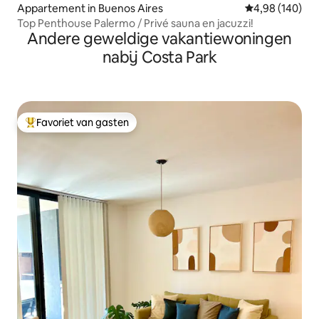
Appartement in Buenos Aires
Gemiddelde beo
4,98 (140)
Top Penthouse Palermo / Privé sauna en jacuzzi!
Andere geweldige vakantiewoningen
nabij Costa Park
Favoriet van gasten
Topfavoriet van gasten