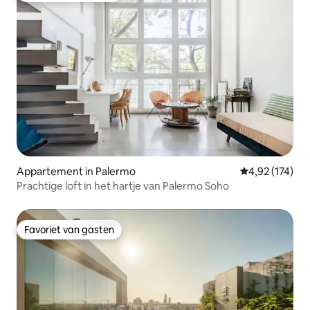
Appartement in Palermo
Gemiddelde beo
4,92 (174)
Prachtige loft in het hartje van Palermo Soho
Favoriet van gasten
Favoriet van gasten