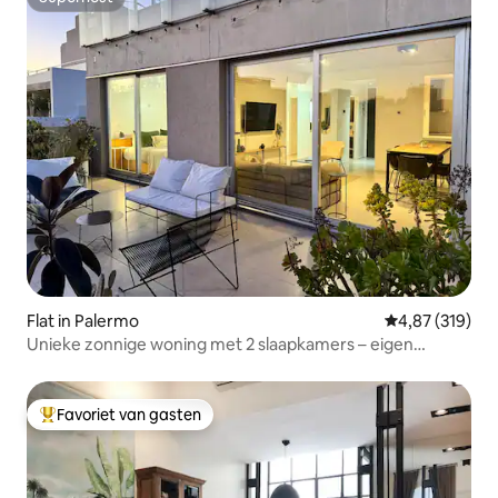
Superhost
Flat in Palermo
Gemiddelde beo
4,87 (319)
Unieke zonnige woning met 2 slaapkamers – eigen
terrassen en zwembad
Favoriet van gasten
Topfavoriet van gasten