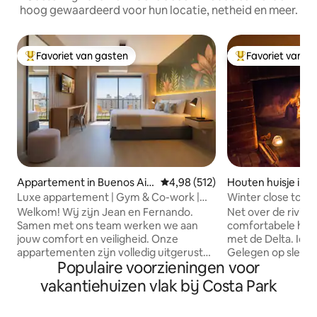
hoog gewaardeerd voor hun locatie, netheid en meer.
Favoriet van gasten
Favoriet van g
Topfavoriet van gasten
Topfavoriet van 
Appartement in Buenos Air
Gemiddelde beoordeling van 4,9
4,98 (512)
Houten huisje in De
es
gre
Luxe appartement | Gym & Co-work |
Winter close to n
Downtown BA Obelisco
Delta
Welkom! Wij zijn Jean en Fernando.
Net over de rivier
Samen met ons team werken we aan
comfortabele huis
jouw comfort en veiligheid. Onze
met de Delta. Idea
appartementen zijn volledig uitgerust
Gelegen op slecht
Populaire voorzieningen voor
(beddengoed, handdoeken,
Tigre 's Fluvial St
toiletartikelen, enz.). We hebben
een openbare of t
vakantiehuizen vlak bij Costa Park
toplocaties in Palermo, Recoleta, Puerto
en 1 overdekte BB
Madero en in de buurt van de Obelisk.
ruime achtertuin he