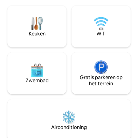
Inchecken kan vanaf 13.00 uur en
je nodig hebt om 
uitchecken tot 11.00 uur. Om je te
genieten van de n
helpen met je vluchtschema, bieden we
rondlopen, kajakk
gratis bagageopslag op elk moment
genieten van het 
voor vroege aankomsten of late
de privépier. Rustige locatie en een host
vertrekken. Lees verder voor meer
die je altijd wil h
Keuken
Wifi
informatie over deze accommodatie en
evenementen!
de omgeving. We zijn blij om te helpen!
Gratis parkeren op
Zwembad
het terrein
Airconditioning