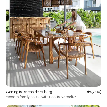
Woning in Rincón de Milberg
Gemiddelde 
4,7 (10)
Modern family house with Pool in Nordelta!