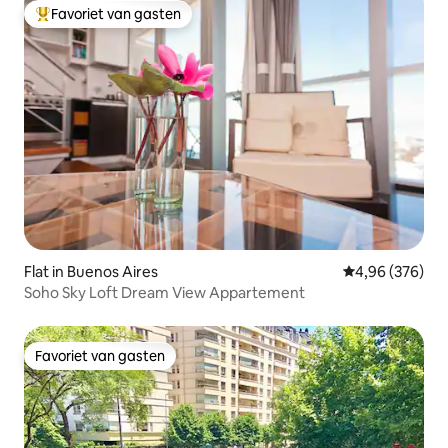
Favoriet van gasten
Topfavoriet van gasten
Flat in Buenos Aires
Gemiddelde beo
4,96 (376)
Soho Sky Loft Dream View Appartement
Favoriet van gasten
Favoriet van gasten