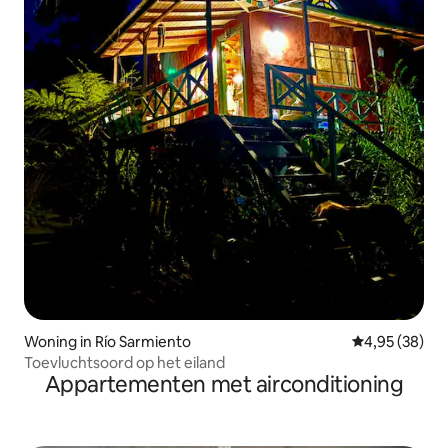
Woning in Río Sarmiento
Gemiddelde be
4,95 (38)
Toevluchtsoord op het eiland
Appartementen met airconditioning