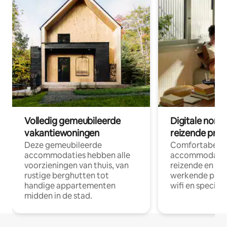
Volledig gemeubileerde
Digitale nom
vakantiewoningen
reizende prof
Deze gemeubileerde
Comfortabele
accommodaties hebben alle
accommodatie
voorzieningen van thuis, van
reizende en op
rustige berghutten tot
werkende profe
handige appartementen
wifi en special
midden in de stad.