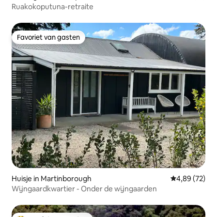
Ruakokoputuna-retraite
Favoriet van gasten
Favoriet van gasten
Huisje in Martinborough
Gemiddelde be
4,89 (72)
Wijngaardkwartier - Onder de wijngaarden