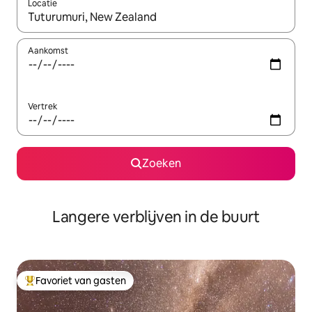
Locatie
Wanneer er resultaten beschikbaar zijn, maak je een keuze met 
Aankomst
Vertrek
Zoeken
Langere verblijven in de buurt
Favoriet van gasten
Topfavoriet van gasten