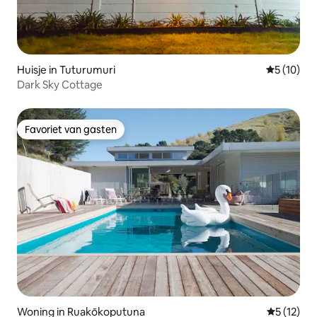
Huisje in Tuturumuri
Gemiddelde
5 (10)
Dark Sky Cottage
Favoriet van gasten
Favoriet van gasten
Woning in Ruakōkoputuna
Gemiddeld
5 (12)