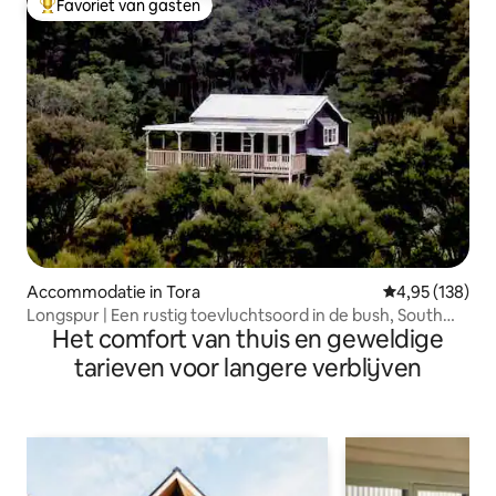
Favoriet van gasten
Topfavoriet van gasten
Accommodatie in Tora
Gemiddelde beo
4,95 (138)
Longspur | Een rustig toevluchtsoord in de bush, South
Het comfort van thuis en geweldige
Wairarapa
tarieven voor langere verblijven