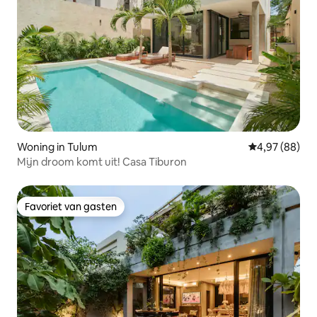
Woning in Tulum
Gemiddelde be
4,97 (88)
Mijn droom komt uit! Casa Tiburon
Favoriet van gasten
Favoriet van gasten