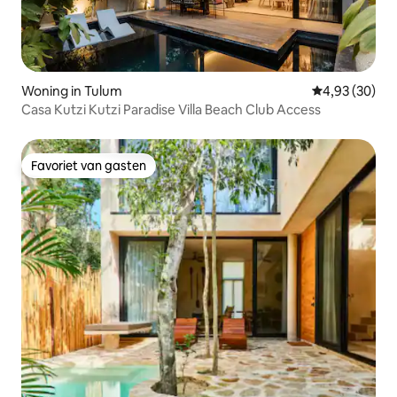
Woning in Tulum
Gemiddelde be
4,93 (30)
Casa Kutzi Kutzi Paradise Villa Beach Club Access
Favoriet van gasten
Favoriet van gasten