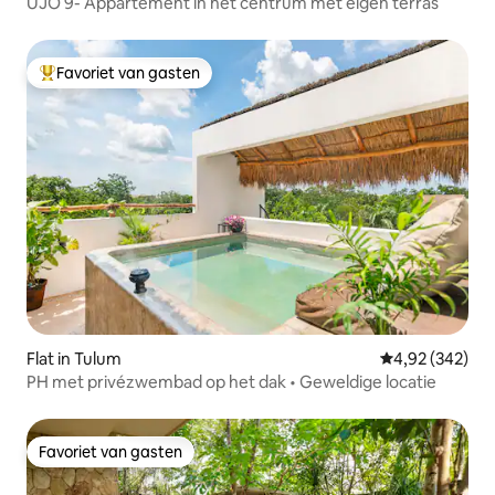
UJO 9- Appartement in het centrum met eigen terras
Favoriet van gasten
Topfavoriet van gasten
Flat in Tulum
Gemiddelde beo
4,92 (342)
PH met privézwembad op het dak • Geweldige locatie
Favoriet van gasten
Favoriet van gasten