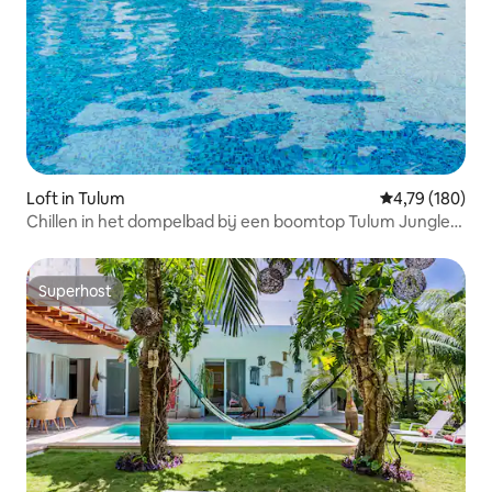
Loft in Tulum
Gemiddelde beo
4,79 (180)
Chillen in het dompelbad bij een boomtop Tulum Jungle
Loft
Superhost
Superhost