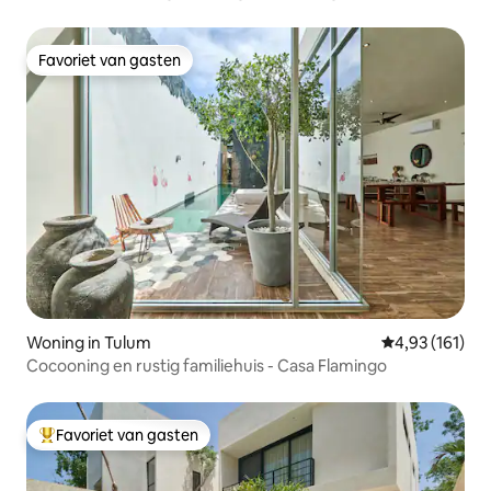
Favoriet van gasten
Favoriet van gasten
Woning in Tulum
Gemiddelde beo
4,93 (161)
Cocooning en rustig familiehuis - Casa Flamingo
Favoriet van gasten
Topfavoriet van gasten