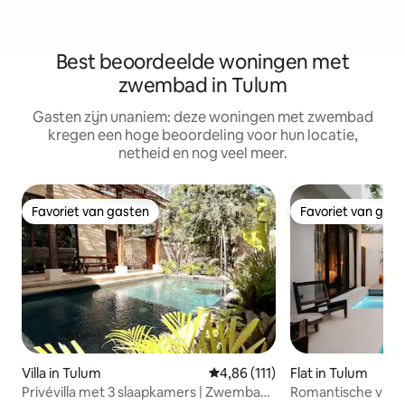
Best beoordeelde woningen met
zwembad in Tulum
Gasten zijn unaniem: deze woningen met zwembad
kregen een hoge beoordeling voor hun locatie,
netheid en nog veel meer.
Favoriet van gasten
Favoriet van gas
Favoriet van gasten
Favoriet van gas
Villa in Tulum
Gemiddelde beoordeling van 4,8
4,86 (111)
Flat in Tulum
Privévilla met 3 slaapkamers | Zwembad |
Romantische vill