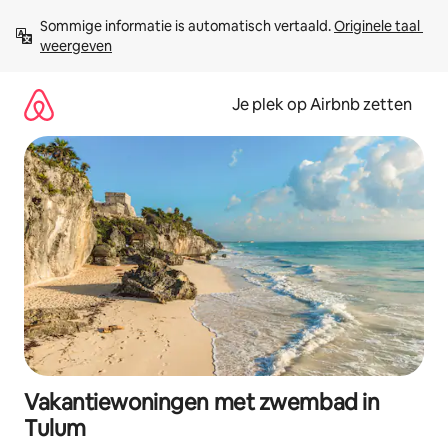
Ga
Sommige informatie is automatisch vertaald. 
Originele taal 
direct
weergeven
naar
inhoud
Je plek op Airbnb zetten
Vakantiewoningen met zwembad in
Tulum