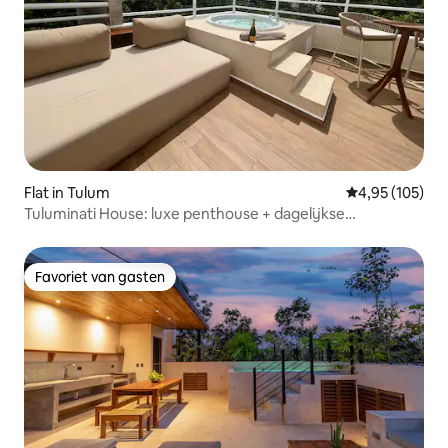
Flat in Tulum
Gemiddelde beo
4,95 (105)
Tuluminati House: luxe penthouse + dagelijkse
schoonmaak
Favoriet van gasten
Favoriet van gasten