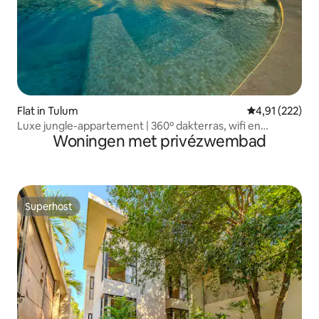
Flat in Tulum
Gemiddelde beo
4,91 (222)
Luxe jungle-appartement | 360º dakterras, wifi en
Woningen met privézwembad
fitnessruimte
Superhost
Superhost