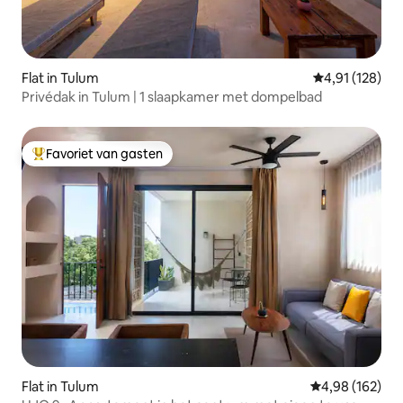
Flat in Tulum
Gemiddelde beo
4,91 (128)
Privédak in Tulum | 1 slaapkamer met dompelbad
Favoriet van gasten
Topfavoriet van gasten
Flat in Tulum
Gemiddelde beo
4,98 (162)