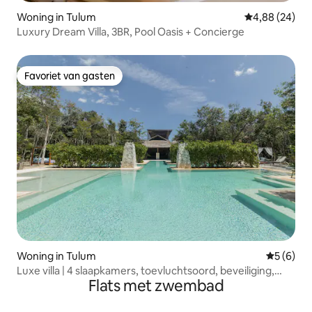
Woning in Tulum
Gemiddelde be
4,88 (24)
Luxury Dream Villa, 3BR, Pool Oasis + Concierge
Favoriet van gasten
Favoriet van gasten
Woning in Tulum
Gemiddeld
5 (6)
Luxe villa | 4 slaapkamers, toevluchtsoord, beveiliging,
Flats met zwembad
zwembad en chef-kok