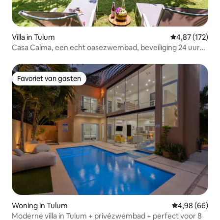
Villa in Tulum
Gemiddelde beo
4,87 (172)
Casa Calma, een echt oasezwembad, beveiliging 24 uur
per dag
Favoriet van gasten
Favoriet van gasten
Woning in Tulum
Gemiddelde be
4,98 (66)
Moderne villa in Tulum + privézwembad + perfect voor 8