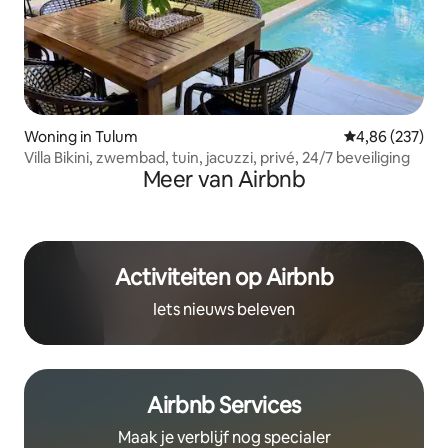
Woning in Tulum
Gemiddelde beo
4,86 (237)
Villa Bikini, zwembad, tuin, jacuzzi, privé, 24/7 beveiliging
Meer van Airbnb
Activiteiten op Airbnb
Iets nieuws beleven
Airbnb Services
Maak je verblijf nog specialer