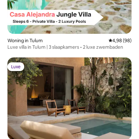
Woning in Tulum
Gemiddelde be
4,98 (98)
Luxe villa in Tulum | 3 slaapkamers • 2 luxe zwembaden
Luxe
Luxe