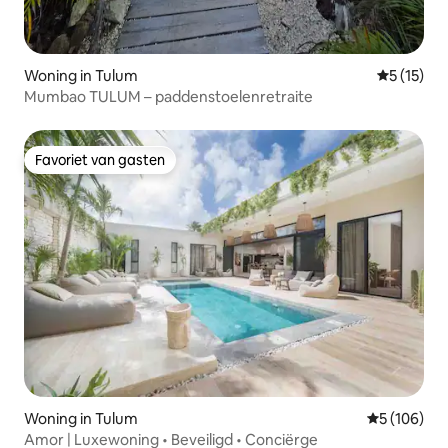
Woning in Tulum
Gemiddeld
5 (15)
Mumbao TULUM – paddenstoelenretraite
Favoriet van gasten
Favoriet van gasten
Woning in Tulum
Gemiddelde 
5 (106)
Amor | Luxewoning • Beveiligd • Conciërge