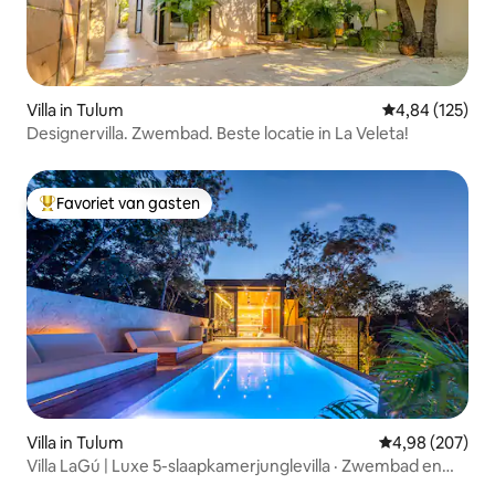
Villa in Tulum
Gemiddelde beo
4,84 (125)
Designervilla. Zwembad. Beste locatie in La Veleta!
Favoriet van gasten
Topfavoriet van gasten
Villa in Tulum
Gemiddelde beo
4,98 (207)
Villa LaGú | Luxe 5-slaapkamerjunglevilla · Zwembad en
chef-kok