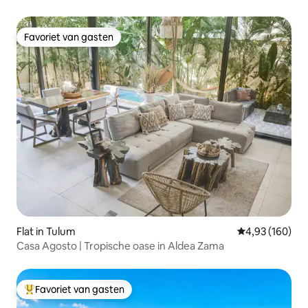
Favoriet van gasten
Favoriet van gasten
Flat in Tulum
Gemiddelde beo
4,93 (160)
Casa Agosto | Tropische oase in Aldea Zama
Favoriet van gasten
Topfavoriet van gasten