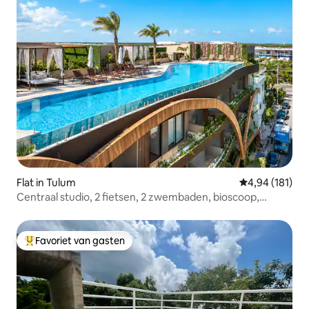
Flat in Tulum
Gemiddelde beo
4,94 (181)
Centraal studio, 2 fietsen, 2 zwembaden, bioscoop,
fitnessruimte
Favoriet van gasten
Topfavoriet van gasten