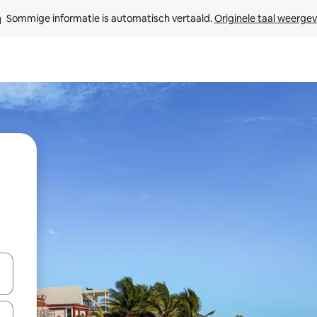
Sommige informatie is automatisch vertaald. 
Originele taal weerge
een keuze met je de pijltjestoetsen omhoog en omlaag, óf door te tikk