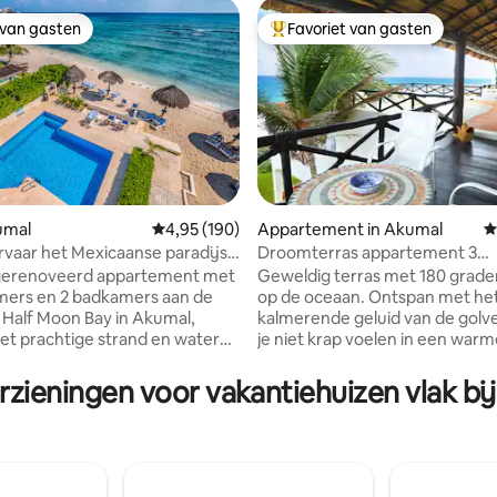
 van gasten
Favoriet van gasten
 van gasten
Topfavoriet van gasten
 van 4,96 op 5, 181 recensies
kumal
Gemiddelde beoordeling van 4,95 op 5, 190 r
4,95 (190)
Appartement in Akumal
G
vaar het Mexicaanse paradijs
Droomterras appartement 3
 #7
slaapkamers, drie badkamers.
gerenoveerd appartement met
Geweldig terras met 180 graden
mers en 2 badkamers aan de
op de oceaan. Ontspan met he
 Half Moon Bay in Akumal,
kalmerende geluid van de golve
et prachtige strand en water
je niet krap voelen in een war
n je voeten om te loungen,
Mexicaanse inrichting van 2755
of snorkelen in je eigen
vierkante voet. Met dagelijkse
rzieningen voor vakantiehuizen vlak bi
jke aquarium. Tropische vissen
schoonmaakservice, behalve o
tueuze zeeschildpadden
Alle apparaten zijn elektrisch, 
nthouse-unit
gebruikt ) Sky TV om bij te houd
over een bijgewerkte
om verbonden te blijven. Grati
e met airconditioning, een
telefoon, alleen Mexico en de VS. Je k