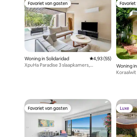
Favoriet van gasten
Favoriet
Favoriet van gasten
Favoriet
Woning in Solidaridad
Gemiddelde beoordelin
4,93 (55)
XpuHa Paradise 3 slaapkamers,
Woning i
privézwembad, Beach Club inbegrepen
Koraalwit
Privada la
Favoriet van gasten
Luxe
Favoriet van gasten
Luxe