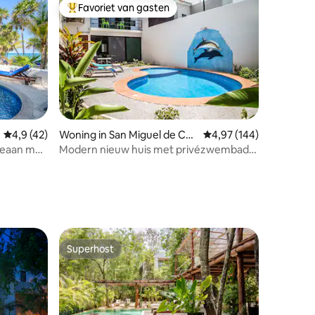
Favoriet van gasten
Topfavoriet van gasten
Gemiddelde beoordeling van 4,9 op 5, 42 recensies
4,9 (42)
Woning in San Miguel de Coz
Gemiddelde beoordeling
4,97 (144)
umel
oceaan met
Modern nieuw huis met privézwembad.
ecensies
Triskel Delfin
Superhost
Superhost