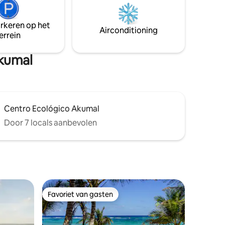
jakken.
door spectaculaire schoonheid. Onze
p
servicegerichte medewerkers zorgen
r, quick
arkeren op het
ervoor dat je vakantie onvergetelijk is en
Airconditioning
.
errein
doet er alles aan om aan je behoeften te
voldoen.
Akumal
Centro Ecológico Akumal
Door 7 locals aanbevolen
Favoriet van gasten
Favoriet van gasten