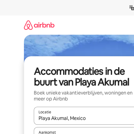
Ga
direct
naar
inhoud
Accommodaties in de
buurt van Playa Akumal
Boek unieke vakantieverblijven, woningen en
meer op Airbnb
Locatie
Wanneer er resultaten beschikbaar zijn, maak je 
Aankomst