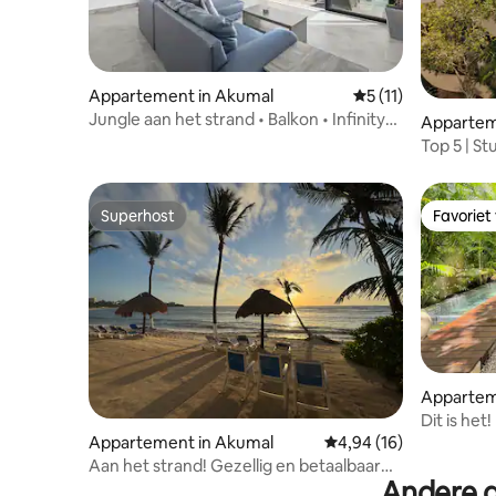
Appartement in Akumal
Gemiddelde beoorde
5 (11)
Jungle aan het strand • Balkon • Infinity-
Appartem
zwembad • Familie
Top 5 | S
Concierg
Superhost
Favoriet
Superhost
Favoriet
Appartem
o
Dit is he
Appartement in Akumal
Gemiddelde beoordelin
4,94 (16)
Aan het strand! Gezellig en betaalbaar
Andere g
Sleepy Turtle Casita