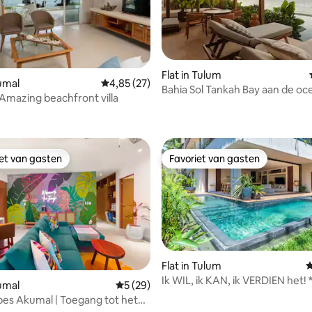
Flat in Tulum
kumal
Gemiddelde beoordeling van 4,85 op 5, 27 r
4,85 (27)
Bahia Sol Tankah Bay aan de oc
-Amazing beachfront villa
 van 4,91 op 5, 143 recensies
privézwembad
iet van gasten
Favoriet van gasten
iet van gasten
Favoriet van gasten
Flat in Tulum
G
Ik WIL, ik KAN, ik VERDIEN het! 
 van 4,95 op 5, 122 recensies
kumal
Gemiddelde beoordeling van 5 op 5, 29 r
5 (29)
PRIVATEpool&palapa
bes Akumal | Toegang tot het