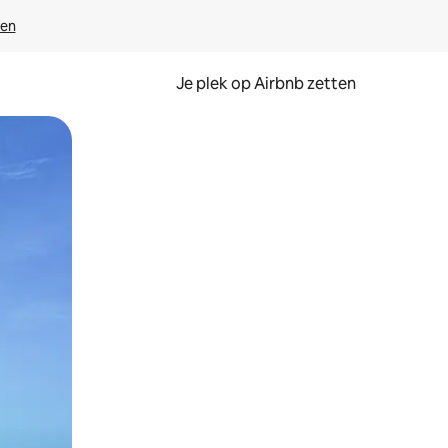
ven
Je plek op Airbnb zetten
en of swipen.