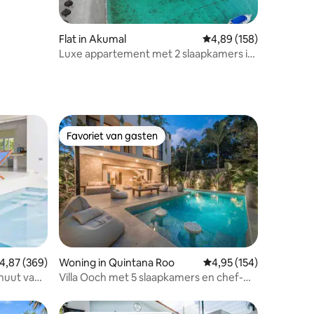
Flat in Akumal
Gemiddelde beoordeling
4,89 (158)
Luxe appartement met 2 slaapkamers in
Tulum Terrazas
Favoriet van gasten
Favoriet van gasten
ecensies
emiddelde beoordeling van 4,87 op 5, 369 recensies
4,87 (369)
Woning in Quintana Roo
Gemiddelde beoordeling
4,95 (154)
nuut van
Villa Ooch met 5 slaapkamers en chef-
kok in Tulum | Dicht bij het strand