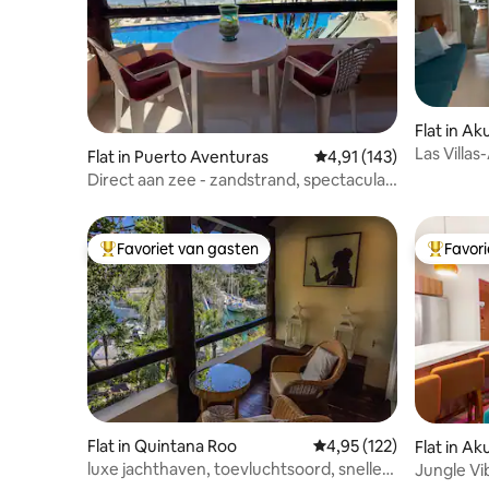
Flat in A
Las Villas
Flat in Puerto Aventuras
Gemiddelde beoordeling
4,91 (143)
Direct aan zee - zandstrand, spectaculair
uitzicht
Favoriet van gasten
Favor
Topfavoriet van gasten
Topfavor
Flat in Quintana Roo
Gemiddelde beoordeling
4,95 (122)
Flat in A
luxe jachthaven, toevluchtsoord, snelle
Jungle Vi