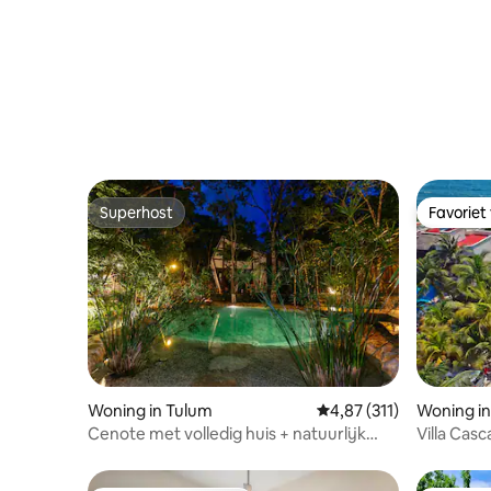
wifi, beste privéstrand
strand | 
Superhost
Favoriet
Superhost
Favoriet
Woning in Tulum
Gemiddelde beoordeling
4,87 (311)
Woning i
Cenote met volledig huis + natuurlijk
Villa Ca
zwembad
Caribisch 