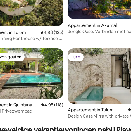
ling van 5 op 5, 11 recensies
Appartement in Akumal
Jungle Oase. Verbinden met n
ent in Tulum
Gemiddelde beoordeling van 4,98 op 5, 125 r
4,98 (125)
reizende gezinnen
tunning Penthouse w/ Terrace &
e
 van gasten
Luxe
 van gasten
Luxe
ent in Quintana Ro
Gemiddelde beoordeling van 4,95 op 5, 118 r
4,95 (118)
Appartement in Tulum
G
t! | Privézwembad
Design Casa Mirra with private 
g van 4,94 op 5, 16 recensies
eweldige vakantiewoningen nabij Pla