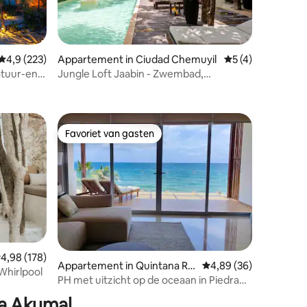
Gemiddelde beoordeling van 4,9 op 5, 223 recensies
4,9 (223)
Appartement in Ciudad Chemuyil
Gemiddelde beoor
5 (4)
atuur-en
Jungle Loft Jaabin - Zwembad,
ecensies
dakterras, wifi, fitnessruimte
Favoriet van gasten
Favoriet van gasten
ecensies
emiddelde beoordeling van 4,98 op 5, 178 recensies
4,98 (178)
Appartement in Quintana Ro
Gemiddelde beoordelin
4,89 (36)
Whirlpool
o
PH met uitzicht op de oceaan in Piedra
de Mar
ya Akumal