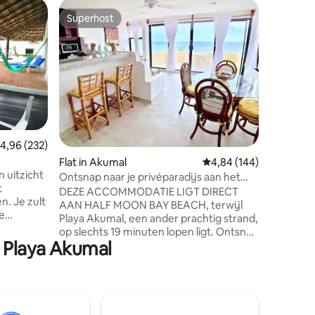
Flat in A
Superhost
Favorie
Superhost
Favorie
Penthous
Oneindi
Ik bezit
Vacation 
als je di
Het mooi
combinat
penthous
inclusie
verdiepingen. Ge
ecensies
emiddelde beoordeling van 4,96 op 5, 232 recensies
4,96 (232)
paddlebo
Flat in Akumal
Gemiddelde beoordeling
4,84 (144)
's avonds
 uitzicht
je heilig
Ontsnap naar je privéparadijs aan het
t
kabbelen
strand!
DEZE ACCOMMODATIE LIGT DIRECT
n. Je zult
worden m
AAN HALF MOON BAY BEACH, terwijl
me
en schild
Playa Akumal, een ander prachtig strand,
,56
zwemme
op slechts 19 minuten lopen ligt. Ontsnap
j Playa Akumal
naar een vakantie aan het strand in dit
p zondag.
prachtige 1BR-appartement, dat
(geen gas
aanvoelt als een klein boetiekhotel.
en, wifi
Geniet van het ongelooflijke uitzicht,
s
geniet van de tropische sfeer en ontspan
unt
op het zonovergoten strand, omringd