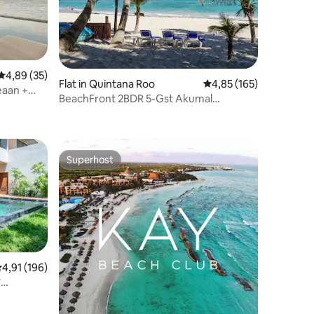
Gemiddelde beoordeling van 4,89 op 5, 35 recensies
4,89 (35)
ecensies
Flat in Quintana Roo
Gemiddelde beoordeling
4,85 (165)
eaan +
BeachFront 2BDR 5-Gst Akumal
Langetermijn beschikbaar
Superhost
Superhost
emiddelde beoordeling van 4,91 op 5, 196 recensies
4,91 (196)
*
ecensies