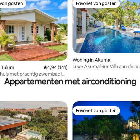
 van gasten
Favoriet van gasten
 van gasten
Favoriet van gasten
g van 4,93 op 5, 55 recensies
Woning in Akumal
Luxe Akumal Sur Villa aan de 
n Tulum
Gemiddelde beoordeling van 4,94 op 5, 141 r
4,94 (141)
zwembad, strand
 huis met prachtig zwembad in
Appartementen met airconditioning
 Ceiba
Favoriet van gasten
Favoriet van gasten