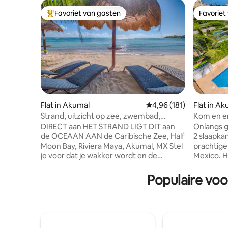
Favoriet van gasten
Favoriet
Topfavoriet van gasten
Favoriet
Flat in Akumal
Gemiddelde beoordeling
4,96 (181)
Flat in A
Strand, uitzicht op zee, zwembad,
Kom en er
geschikt voor 1-4 personen Akumal MX
in Akumal
DIRECT aan HET STRAND LIGT DIT aan
Onlangs 
de OCEAAN AAN de Caribische Zee, Half
2 slaapka
Moon Bay, Riviera Maya, Akumal, MX Stel
prachtige
je voor dat je wakker wordt en de
Mexico. H
uitgestrekte zee, palmbomen,
liggen aa
afgelegen strand, geluiden van de
wandelen 
Populaire voo
tropische vogels, geweldige
persoonli
zonsopgangen ziet - rust, ontspanning,
en majes
cultuur, eten en plezier. Geweldig
wachten op je! Deze pe
snorkelen op een steenworp afstand van
beschikt 
je achterdeur, drijf in een nieuw
woonruimt