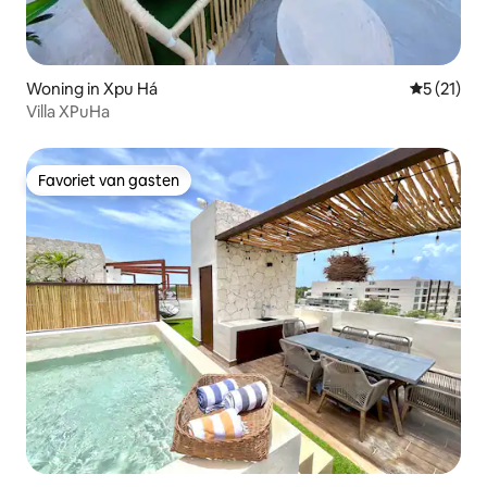
Woning in Xpu Há
Gemiddeld
5 (21)
Villa XPuHa
Favoriet van gasten
Favoriet van gasten