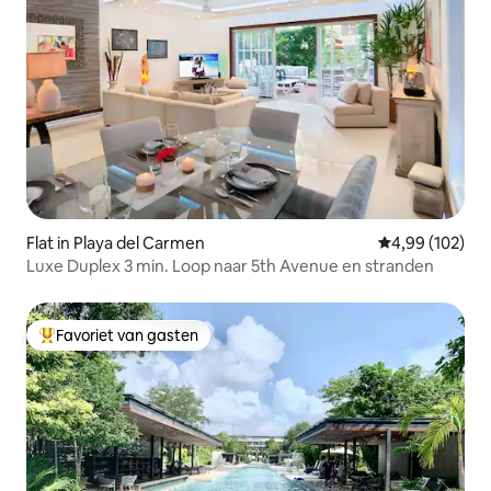
Flat in Playa del Carmen
Gemiddelde beo
4,99 (102)
Luxe Duplex 3 min. Loop naar 5th Avenue en stranden
Favoriet van gasten
Topfavoriet van gasten