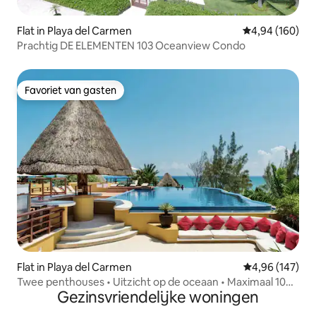
Flat in Playa del Carmen
Gemiddelde beo
4,94 (160)
Prachtig DE ELEMENTEN 103 Oceanview Condo
Favoriet van gasten
Favoriet van gasten
Flat in Playa del Carmen
Gemiddelde beo
4,96 (147)
Twee penthouses • Uitzicht op de oceaan • Maximaal 10
Gezinsvriendelijke woningen
gasten