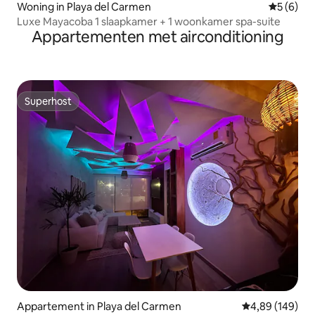
Woning in Playa del Carmen
Gemiddeld
5 (6)
Luxe Mayacoba 1 slaapkamer + 1 woonkamer spa-suite
Appartementen met airconditioning
Superhost
Superhost
Appartement in Playa del Carmen
Gemiddelde beo
4,89 (149)