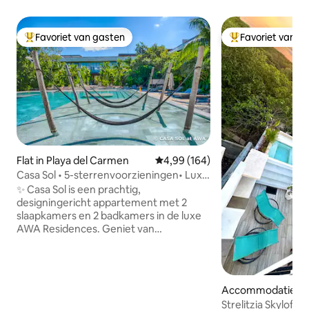
Favoriet van gasten
Favoriet van g
Topfavoriet van gasten
Topfavoriet van 
Flat in Playa del Carmen
Gemiddelde beoordeling van 4,9
4,99 (164)
Casa Sol • 5-sterrenvoorzieningen• Luxe
2BR•AWA Playacar
✨ Casa Sol is een prachtig,
designingericht appartement met 2
slaapkamers en 2 badkamers in de luxe
AWA Residences. Geniet van
voorzieningen in resortstijl, waaronder
aangelegde zwembaden, een
overloopzwembad op het dak, een bar
in het zwembad, jacuzzi's, hangmatten,
Accommodatie in P
een fitnessruimte, een yogastudio, een
Carmen
Strelitzia Skyloft
co-workingruimte, 24/7 beveiliging, een