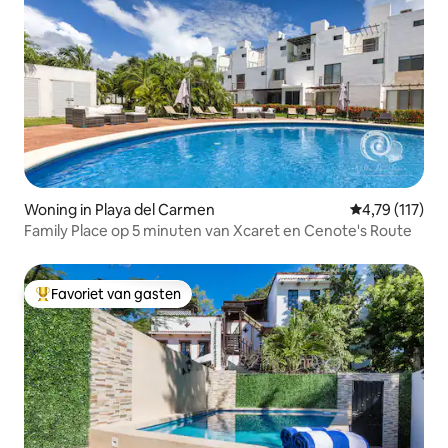
Woning in Playa del Carmen
Gemiddelde be
4,79 (117)
Family Place op 5 minuten van Xcaret en Cenote's Route
Favoriet van gasten
Topfavoriet van gasten