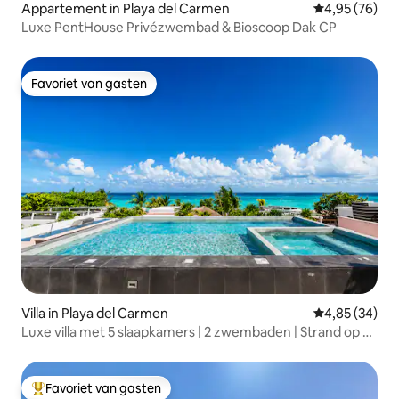
Appartement in Playa del Carmen
Gemiddelde be
4,95 (76)
Luxe PentHouse Privézwembad & Bioscoop Dak CP
Favoriet van gasten
Favoriet van gasten
Villa in Playa del Carmen
Gemiddelde be
4,85 (34)
Luxe villa met 5 slaapkamers | 2 zwembaden | Strand op 2
minuten | Playacar
Favoriet van gasten
Topfavoriet van gasten