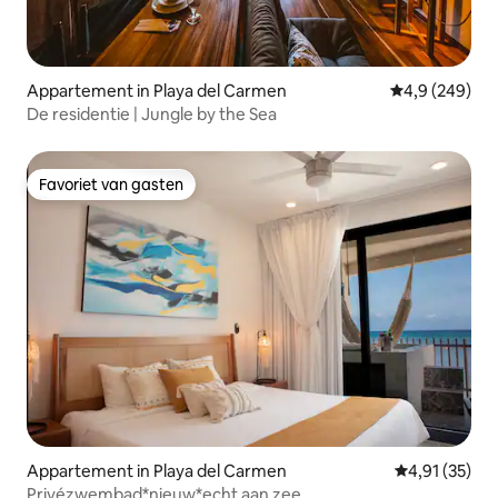
Appartement in Playa del Carmen
Gemiddelde be
4,9 (249)
De residentie | Jungle by the Sea
Favoriet van gasten
Favoriet van gasten
Appartement in Playa del Carmen
Gemiddelde be
4,91 (35)
Privézwembad*nieuw*echt aan zee