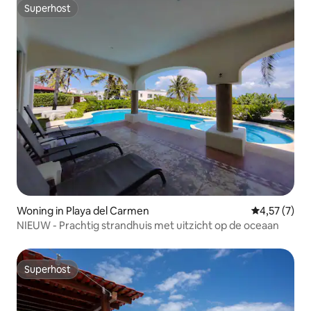
Superhost
Superhost
Woning in Playa del Carmen
Gemiddelde b
4,57 (7)
NIEUW - Prachtig strandhuis met uitzicht op de oceaan
Superhost
Superhost