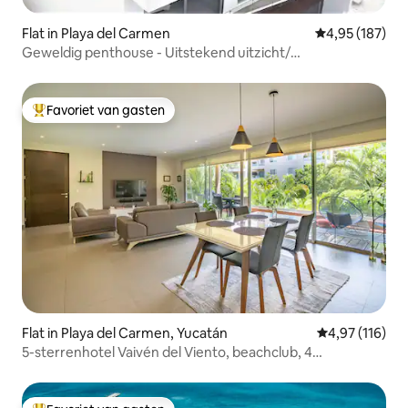
Flat in Playa del Carmen
Gemiddelde beo
4,95 (187)
Geweldig penthouse - Uitstekend uitzicht/
privézwembad
Favoriet van gasten
Topfavoriet van gasten
Flat in Playa del Carmen, Yucatán
Gemiddelde beo
4,97 (116)
5-sterrenhotel Vaivén del Viento, beachclub, 4
zwembaden, fitnessruimte