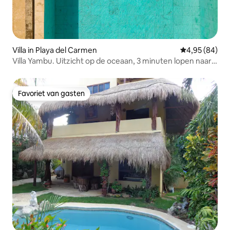
Villa in Playa del Carmen
Gemiddelde be
4,95 (84)
Villa Yambu. Uitzicht op de oceaan, 3 minuten lopen naar
het strand
Favoriet van gasten
Favoriet van gasten