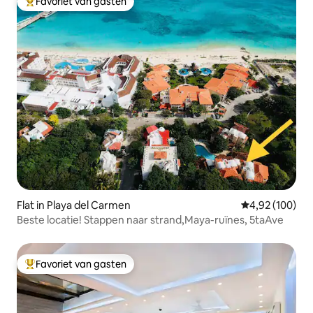
Favoriet van gasten
Topfavoriet van gasten
Flat in Playa del Carmen
Gemiddelde beo
4,92 (100)
Beste locatie! Stappen naar strand,Maya-ruïnes, 5taAve
Favoriet van gasten
Topfavoriet van gasten