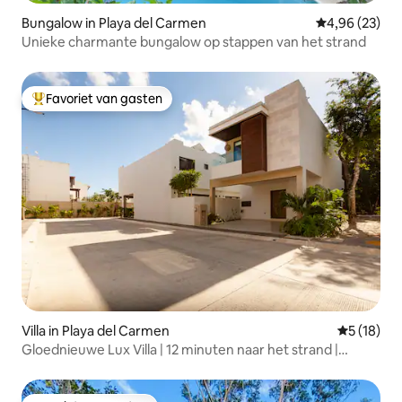
Bungalow in Playa del Carmen
Gemiddelde be
4,96 (23)
Unieke charmante bungalow op stappen van het strand
Favoriet van gasten
Topfavoriet van gasten
Villa in Playa del Carmen
Gemiddelde
5 (18)
Gloednieuwe Lux Villa | 12 minuten naar het strand |
Zwembad | Gym