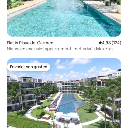
Flat in Playa del Carmen
Gemiddelde beo
4,98 (124)
Nieuw en exclusief appartement, met privé-dakterras
Favoriet van gasten
Favoriet van gasten