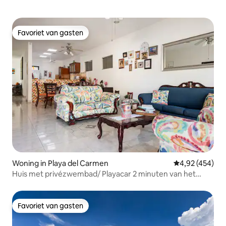
Favoriet van gasten
Favoriet van gasten
Woning in Playa del Carmen
Gemiddelde beo
4,92 (454)
Huis met privézwembad/ Playacar 2 minuten van het
strand
Favoriet van gasten
Favoriet van gasten