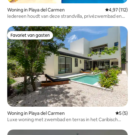
Woning in Playa del Carmen
Gemiddelde be
4,97 (112)
Iedereen houdt van deze strandvilla, privézwembad en
wifi
Favoriet van gasten
Favoriet van gasten
Woning in Playa del Carmen
Gemiddeld
5 (5)
Luxe woning met zwembad en terras in het Caribisch
gebied