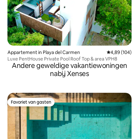
Appartement in Playa del Carmen
Gemiddelde beo
4,89 (104)
Luxe PentHouse Private Pool Roof Top & area VPH8
Andere geweldige vakantiewoningen
nabij Xenses
Favoriet van gasten
Favoriet van gasten