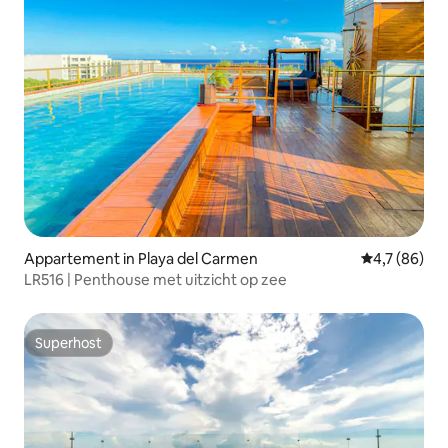
Appartement in Playa del Carmen
Gemiddelde b
4,7 (86)
LR516 | Penthouse met uitzicht op zee
Superhost
Superhost