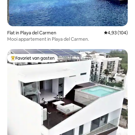
Flat in Playa del Carmen
Gemiddelde beo
4,93 (104)
Mooi appartement in Playa del Carmen.
Favoriet van gasten
Topfavoriet van gasten