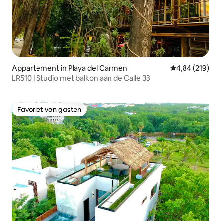
Appartement in Playa del Carmen
Gemiddelde beo
4,84 (219)
LR510 | Studio met balkon aan de Calle 38
Favoriet van gasten
Favoriet van gasten