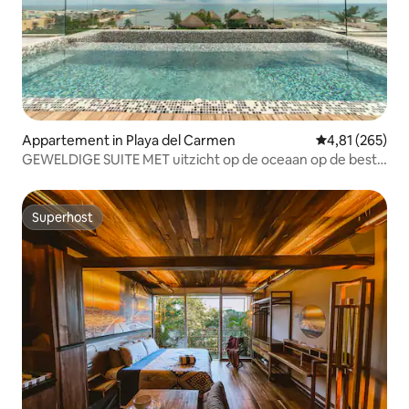
Appartement in Playa del Carmen
Gemiddelde beo
4,81 (265)
GEWELDIGE SUITE MET uitzicht op de oceaan op de beste
locatie!
Superhost
Superhost