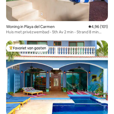
Woning in Playa del Carmen
Gemiddelde beo
4,96 (101)
Huis met privézwembad - 5th Av 2 min - Strand 8 min
lopen
Favoriet van gasten
Topfavoriet van gasten