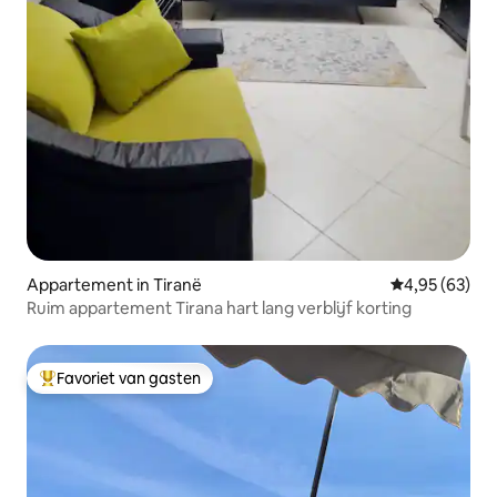
Appartement in Tiranë
Gemiddelde be
4,95 (63)
Ruim appartement Tirana hart lang verblijf korting
Favoriet van gasten
Topfavoriet van gasten