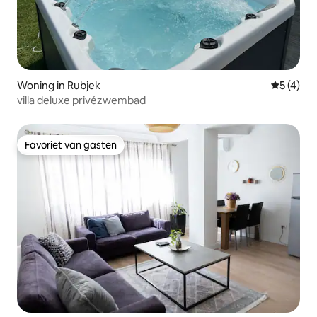
Woning in Rubjek
Gemiddeld
5 (4)
villa deluxe privézwembad
Favoriet van gasten
Favoriet van gasten