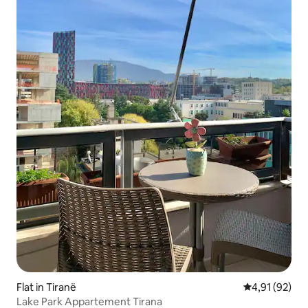
Flat in Tiranë
Gemiddelde be
4,91 (92)
Lake Park Appartement Tirana