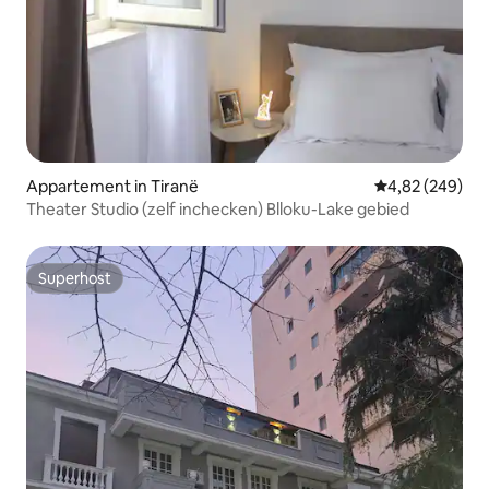
Appartement in Tiranë
Gemiddelde beo
4,82 (249)
Theater Studio (zelf inchecken) Blloku-Lake gebied
Superhost
Superhost