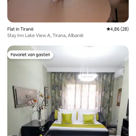
Flat in Tiranë
Gemiddelde be
4,86 (28)
Stay Inn Lake View A, Tirana, Albanië
Favoriet van gasten
Favoriet van gasten