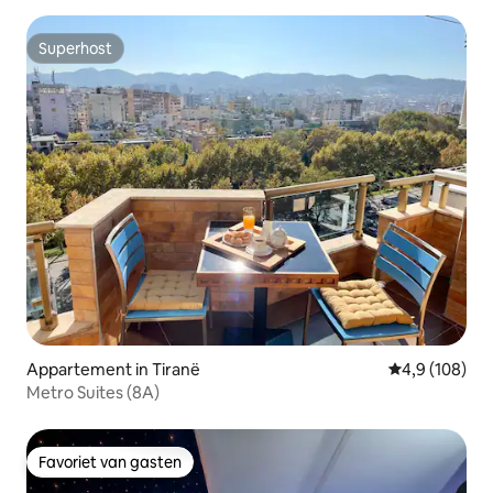
Superhost
Superhost
Appartement in Tiranë
Gemiddelde be
4,9 (108)
Metro Suites (8A)
Favoriet van gasten
Favoriet van gasten