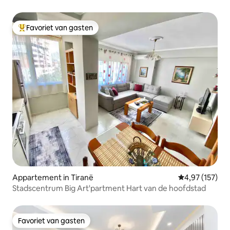
Favoriet van gasten
Topfavoriet van gasten
Appartement in Tiranë
Gemiddelde beo
4,97 (157)
Stadscentrum Big Art'partment Hart van de hoofdstad
Favoriet van gasten
Favoriet van gasten