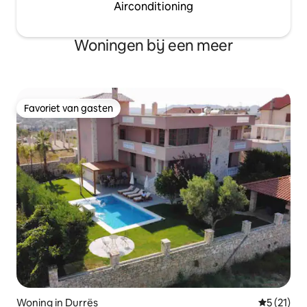
Airconditioning
Woningen bij een meer
Favoriet van gasten
Favoriet van gasten
Woning in Durrës
Gemiddeld
5 (21)