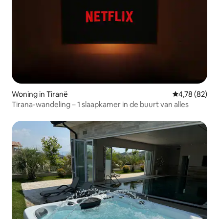
Woning in Tiranë
Gemiddelde be
4,78 (82)
Tirana-wandeling – 1 slaapkamer in de buurt van alles