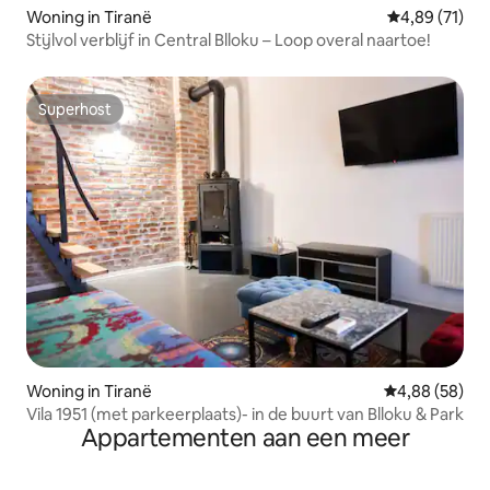
Woning in Tiranë
Gemiddelde be
4,89 (71)
Stijlvol verblijf in Central Blloku – Loop overal naartoe!
Superhost
Superhost
Woning in Tiranë
Gemiddelde be
4,88 (58)
Vila 1951 (met parkeerplaats)- in de buurt van Blloku & Park
Appartementen aan een meer