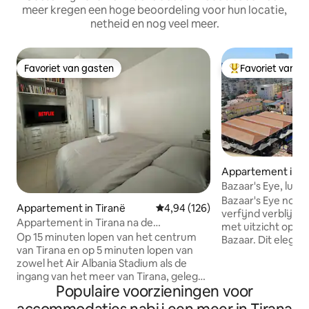
meer kregen een hoge beoordeling voor hun locatie,
netheid en nog veel meer.
Favoriet van gasten
Favoriet van g
Favoriet van gasten
Topfavoriet van 
Appartement in T
Bazaar's Eye, luxe
slaapkamers, centr
Bazaar's Eye nodig
Appartement in Tiranë
Gemiddelde beoordeling van 4,9
4,94 (126)
parkeergelegenhe
verfijnd verblijf i
Appartement in Tirana na de
met uitzicht op d
Amerikaanse ambassade
Op 15 minuten lopen van het centrum
Bazaar. Dit elega
van Tirana en op 5 minuten lopen van
combineert comfor
zowel het Air Albania Stadium als de
onoverwinnelijke c
ingang van het meer van Tirana, gelegen
slechts enkele mi
Populaire voorzieningen voor
in een van de meest beveiligde
Castle, de Opera,
gebieden in Tirana (direct na de
Toptani Shopping C