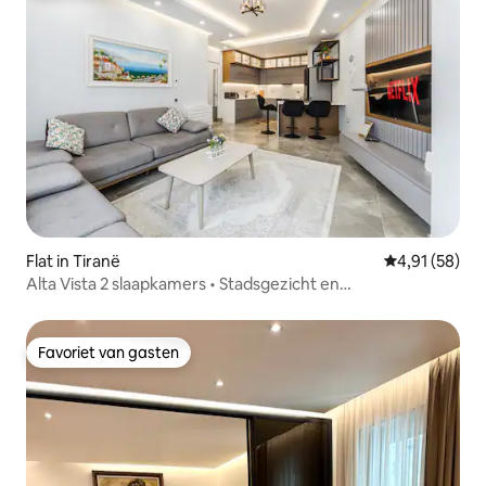
Flat in Tiranë
Gemiddelde be
4,91 (58)
Alta Vista 2 slaapkamers • Stadsgezicht en
privéparkeergelegenheid
Favoriet van gasten
Favoriet van gasten