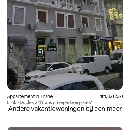
Appartement in Tiranë
Gemiddelde beo
4,82 (237)
Blloku Duplex 2 *Gratis privéparkeerplaats*
Andere vakantiewoningen bij een meer