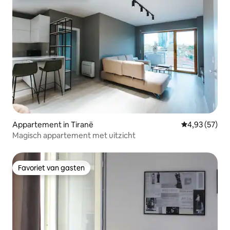
Appartement in Tiranë
Gemiddelde be
4,93 (57)
Magisch appartement met uitzicht
Favoriet van gasten
Favoriet van gasten