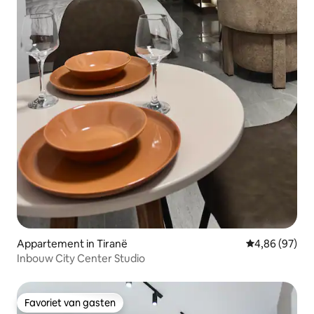
Appartement in Tiranë
Gemiddelde be
4,86 (97)
Inbouw City Center Studio
Favoriet van gasten
Favoriet van gasten