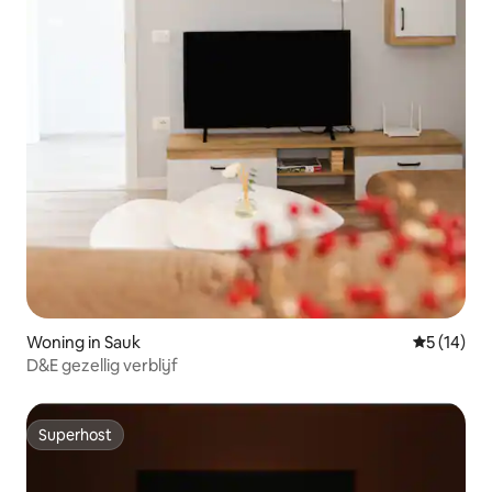
Woning in Sauk
Gemiddelde
5 (14)
D&E gezellig verblijf
Superhost
Superhost