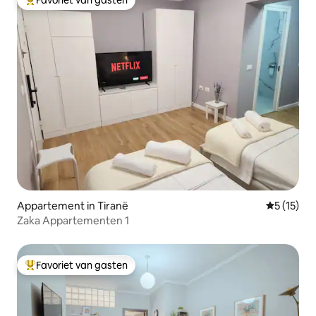
Favoriet van gasten
Topfavoriet van gasten
Appartement in Tiranë
Gemiddeld
5 (15)
Zaka Appartementen 1
Favoriet van gasten
Topfavoriet van gasten