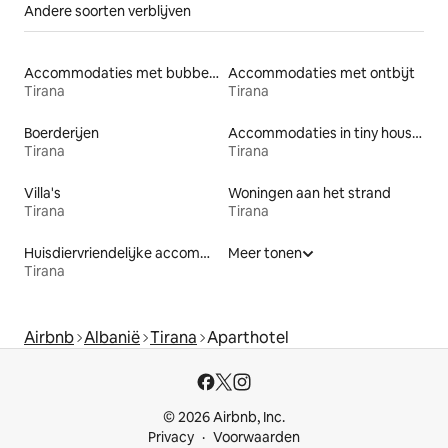
Andere soorten verblijven
Accommodaties met bubbelbad
Accommodaties met ontbijt
Tirana
Tirana
Boerderijen
Accommodaties in tiny houses
Tirana
Tirana
Villa's
Woningen aan het strand
Tirana
Tirana
Huisdiervriendelijke accommodaties
Meer tonen
Tirana
Airbnb
Albanië
Tirana
Aparthotel
© 2026 Airbnb, Inc.
Privacy
Voorwaarden