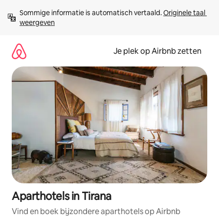
Ga
Sommige informatie is automatisch vertaald. 
Originele taal 
direct
weergeven
naar
inhoud
Je plek op Airbnb zetten
Aparthotels in Tirana
Vind en boek bijzondere aparthotels op Airbnb