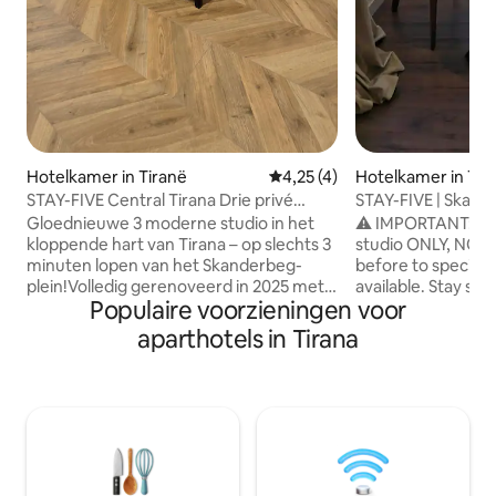
Hotelkamer in Tiranë
Gemiddelde beoordeling van 4
4,25 (4)
Hotelkamer in Tir
STAY-FIVE Central Tirana Drie privé
STAY-FIVE | Skand
studio's
aparte NIEUWE stu
Gloednieuwe 3 moderne studio in het
⚠️ IMPORTANT: This
kloppende hart van Tirana – op slechts 3
studio ONLY, NOT
minuten lopen van het Skanderbeg-
before to specify 
plein!Volledig gerenoveerd in 2025 met
available. Stay steps from Skanderbeg
Populaire voorzieningen voor
visgraatvloeren, terracotta-accenten,
Square in a 100% 
Italiaanse keuken, regendouche en
studio or suite. 1
aparthotels in Tirana
snelle wifi. 2 studio's hebben een eigen
(private bath, NO
balkon met uitzicht op de stad, 1 niet.
Suite 48 m² with b
(Bevestig vooraf) Perfect voor koppels
kitchen, dining/w
en soloreizigers. Op loopafstand van het
parquet, LED & spo
nachtleven van Blloku, musea en cafés –
walls and floor-to-
alles vlakbij. Welkom thuis! 🏙️✨ 🛑Deze
everything. Hotel
advertentie is alleen voor EEN (1)
now. IDEAL FOR 