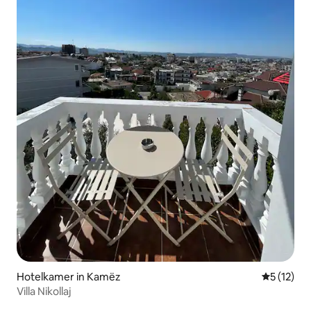
Hotelkamer in Kamëz
Gemiddeld
5 (12)
Villa Nikollaj