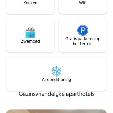
privéstudio, NIET voor een
travelers.
Keuken
Wifi
APPARTEMENT MET DRIE
SLAAPKAMERS.🛑 5e verdieping – GEEN
LIFT
Gratis parkeren op
Zwembad
het terrein
Airconditioning
Gezinsvriendelijke aparthotels