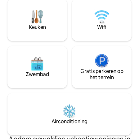
zijn onder andere
winkels, cafés, nachtclubs, musuems.
betaald parkeren,
Een geweldige locatie om Tirana op de
een supermarkt en
beste manier te ontdekken. We kijken
allemaal binnen 10
ernaar uit om je binnenkort te mogen
voor maximaal tw
Keuken
Wifi
verwelkomen!
voor een onvergete
Gratis parkeren op
Zwembad
het terrein
Airconditioning