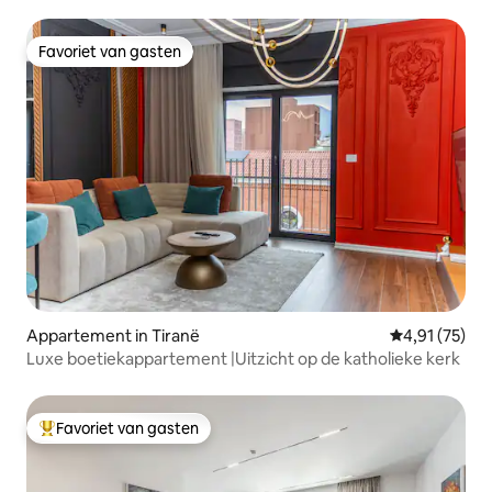
Favoriet van gasten
Favoriet van gasten
Appartement in Tiranë
Gemiddelde be
4,91 (75)
Luxe boetiekappartement |Uitzicht op de katholieke kerk
Favoriet van gasten
Topfavoriet van gasten