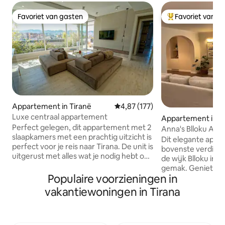
Favoriet van gasten
Favoriet van g
Favoriet van gasten
Topfavoriet van 
Appartement in Tiranë
Gemiddelde beoordeling van 4,8
4,87 (177)
Luxe centraal appartement
Appartement in T
Perfect gelegen, dit appartement met 2
Anna's Blloku App
slaapkamers met een prachtig uitzicht is
Dit elegante appa
perfect voor je reis naar Tirana. De unit is
bovenste verdiepin
uitgerust met alles wat je nodig hebt om
de wijk Blloku in T
je verblijf zo comfortabel mogelijk te
gemak. Geniet va
maken. U kunt altijd genieten van het
Populaire voorzieningen in
bad, een volledig
gebruik van de bbq-grill op het terras
een vaatwasser en
vakantiewoningen in Tirana
van 30 vierkante meter met geweldig
uitzicht op de sta
uitzicht. Ons appartement loopt weg
queensize bed met
van het stadscentrum, myslym shyri
beide kamers. Voo
street,musea, blloku gebied, bars,