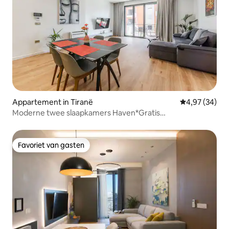
Appartement in Tiranë
Gemiddelde be
4,97 (34)
Moderne twee slaapkamers Haven*Gratis
privéparkeerplaats*
Favoriet van gasten
Favoriet van gasten