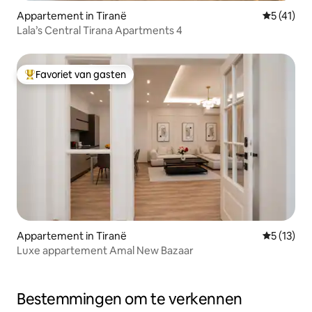
Appartement in Tiranë
Gemiddeld
5 (41)
Lala’s Central Tirana Apartments 4
Favoriet van gasten
Topfavoriet van gasten
Appartement in Tiranë
Gemiddeld
5 (13)
Luxe appartement Amal New Bazaar
Bestemmingen om te verkennen