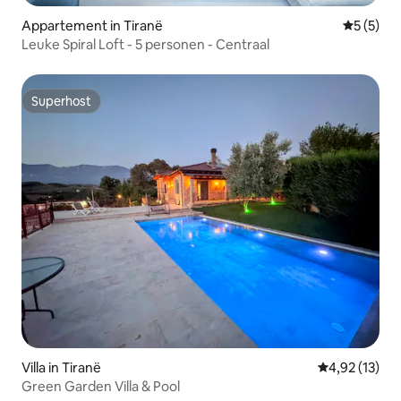
Appartement in Tiranë
Gemiddeld
5 (5)
Leuke Spiral Loft - 5 personen - Centraal
Superhost
Superhost
Villa in Tiranë
Gemiddelde be
4,92 (13)
Green Garden Villa & Pool