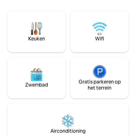
de buurt: een sup
van Kruja, de traditionele bazaar, musea
restaurants en lok
en charmante cafés. Of je nu op zoek
kunt genieten van
bent naar cultuur, ontspanning of een
basisproducten ku
beetje van beide – dit stijlvolle en rustige
bezoek bent voor 
appartement biedt alles wat je nodig
of voor een langer 
hebt voor een onvergetelijk verblijf.
appartement bied
Keuken
Wifi
authentieke Tirana
is inbegrepen.
Gratis parkeren op
Zwembad
het terrein
Airconditioning