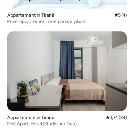
Appartement in Tiranë
Gemiddeld
5 (4)
Privé-appartement met parkeerplaats
Appartement in Tiranë
Gemiddelde be
4,74 (39)
Folé Apart-Hotel (Studio per Two)