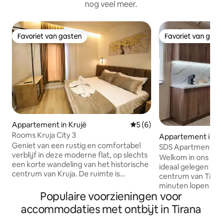
nog veel meer.
Favoriet van gasten
Favoriet van gas
Favoriet van gasten
Favoriet van gas
Appartement in Krujë
Gemiddelde beoordeling va
5 (6)
Rooms Kruja City 3
Appartement in T
Geniet van een rustig en comfortabel
SDS Apartments –
verblijf in deze moderne flat, op slechts
centrum
Welkom in ons gez
een korte wandeling van het historische
ideaal gelegen in 
centrum van Kruja. De ruimte is
centrum van Tiran
ontworpen met een minimalistisch tintje
minuten lopen va
en is licht, schoon en rustgevend – ideaal
Populaire voorzieningen voor
en 7 minuten van 
om te ontspannen of op afstand te
Bazaar, een van d
accommodaties met ontbijt in Tirana
werken. De flat is centraal gelegen, op
van de stad. Alles wat je nodig hebt is in
slechts enkele minuten van het kasteel