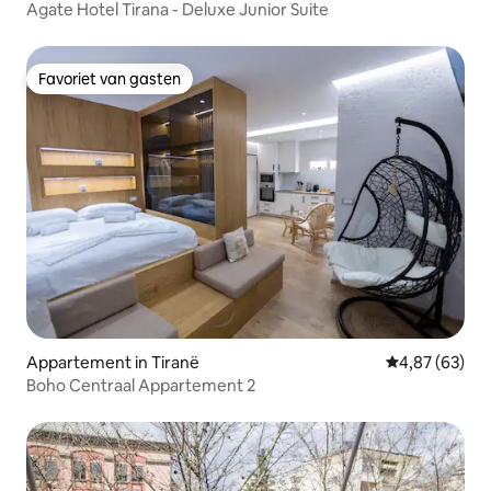
Agate Hotel Tirana - Deluxe Junior Suite
Favoriet van gasten
Favoriet van gasten
Appartement in Tiranë
Gemiddelde be
4,87 (63)
Boho Centraal Appartement 2