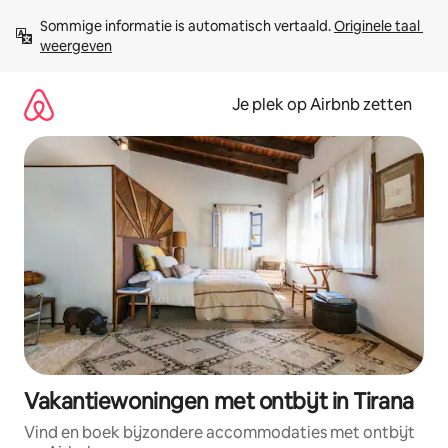
Ga
Sommige informatie is automatisch vertaald. 
Originele taal 
direct
weergeven
naar
inhoud
Je plek op Airbnb zetten
Vakantiewoningen met ontbijt in Tirana
Vind en boek bijzondere accommodaties met ontbijt