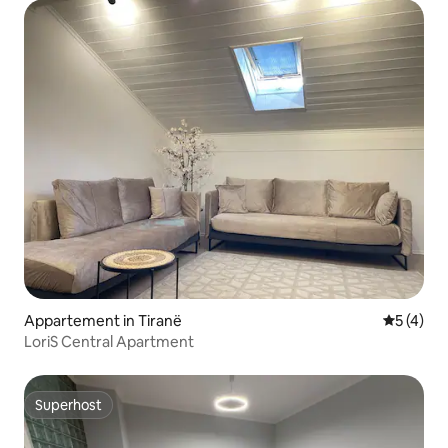
Appartement in Tiranë
Gemiddeld
5 (4)
LoriS Central Apartment
Superhost
Superhost