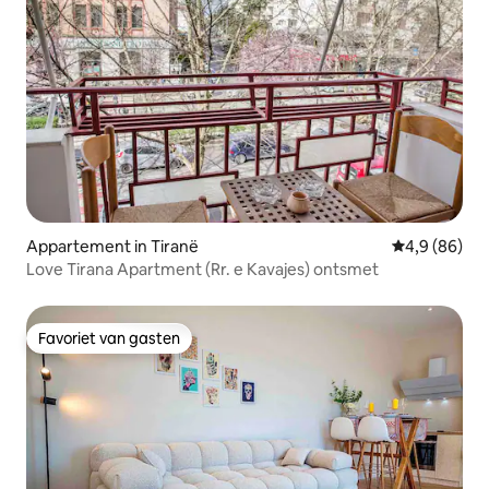
Appartement in Tiranë
Gemiddelde b
4,9 (86)
Love Tirana Apartment (Rr. e Kavajes) ontsmet
Favoriet van gasten
Favoriet van gasten