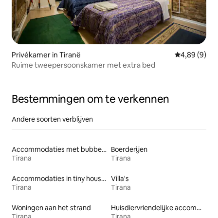
Privékamer in Tiranë
Gemiddelde b
4,89 (9)
Ruime tweepersoonskamer met extra bed
Bestemmingen om te verkennen
Andere soorten verblijven
Accommodaties met bubbelbad
Boerderijen
Tirana
Tirana
Accommodaties in tiny houses
Villa's
Tirana
Tirana
Woningen aan het strand
Huisdiervriendelijke accommodaties
Tirana
Tirana