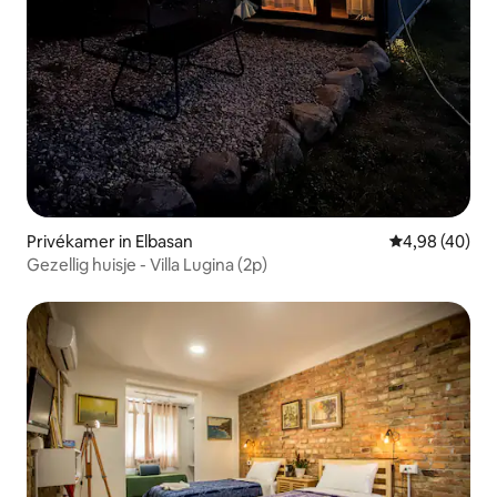
Privékamer in Elbasan
Gemiddelde be
4,98 (40)
Gezellig huisje - Villa Lugina (2p)