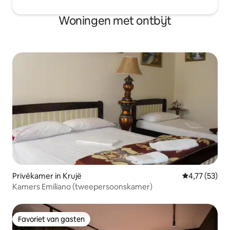
Woningen met ontbijt
Privékamer in Krujë
Gemiddelde be
4,77 (53)
Kamers Emiliano (tweepersoonskamer)
Favoriet van gasten
Favoriet van gasten