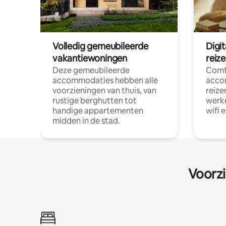
Volledig gemeubileerde
Digi
vakantiewoningen
reiz
Deze gemeubileerde
Comf
accommodaties hebben alle
acco
voorzieningen van thuis, van
reize
rustige berghutten tot
werke
handige appartementen
wifi 
midden in de stad.
Voorzi