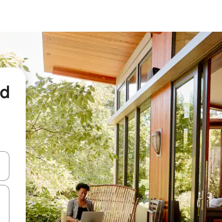
nd
een keuze met je de pijltjestoetsen omhoog en omlaag, óf door te tikk