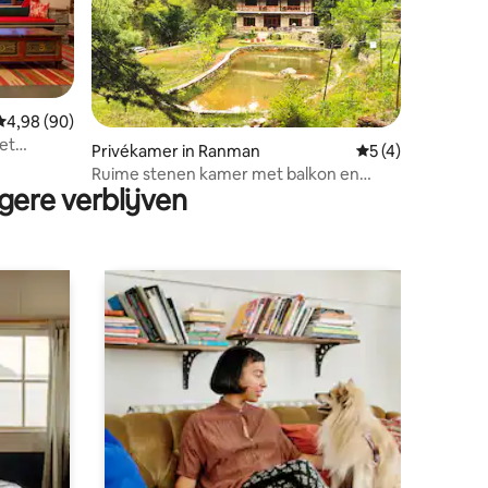
Gemiddelde beoordeling van 4,98 op 5, 90 recensies
4,98 (90)
ecensies
et
Privékamer in Ranman
Gemiddelde beoor
5 (4)
Ruime stenen kamer met balkon en
gere verblijven
uitzicht op het bos