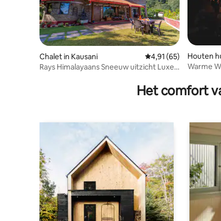
Houten hu
Chalet in Kausani
Gemiddelde beoordelin
4,91 (65)
Warme Wi
Rays Himalayaans Sneeuw uitzicht Luxe
SkyLights
Cottage
Het comfort va