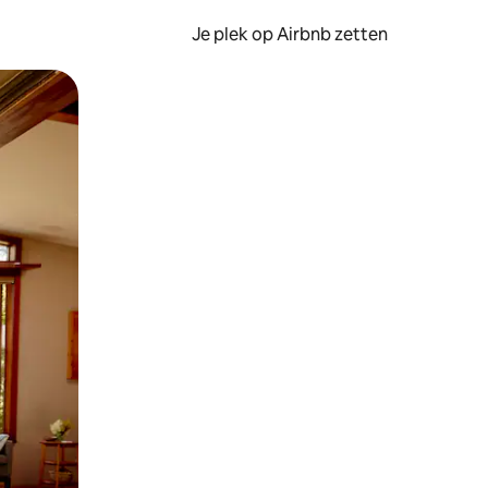
Je plek op Airbnb zetten
en of swipen.