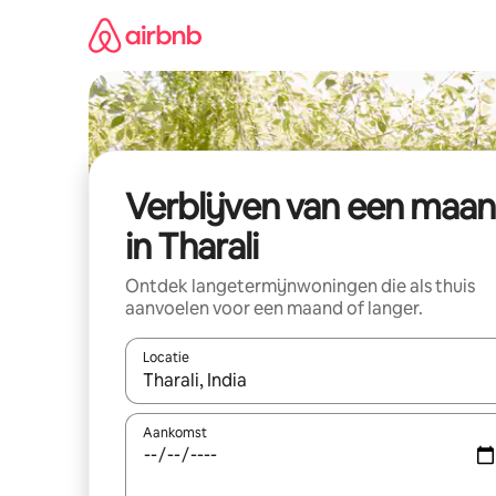
Ga
direct
naar
inhoud
Verblijven van een maa
in Tharali
Ontdek langetermijnwoningen die als thuis
aanvoelen voor een maand of langer.
Locatie
Wanneer er resultaten beschikbaar zijn, maak je 
Aankomst