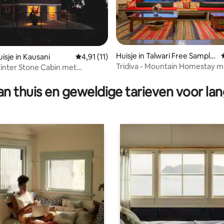
Huisje in Talwari Free Sample
isje in Kausani
Gemiddelde beoordeling van 4,91 op 5, 11 r
4,91 (11)
g van 4,91 op 5, 65 recensies
Stat
Tridiva - Mountain Homestay m
nter Stone Cabin met
uitzicht op de Himalaya
 @kausani
n thuis en geweldige tarieven voor lan