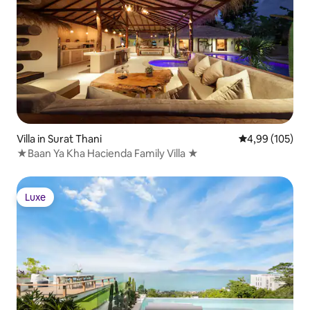
Villa in Surat Thani
Gemiddelde beo
4,99 (105)
★Baan Ya Kha Hacienda Family Villa ★
Luxe
Luxe