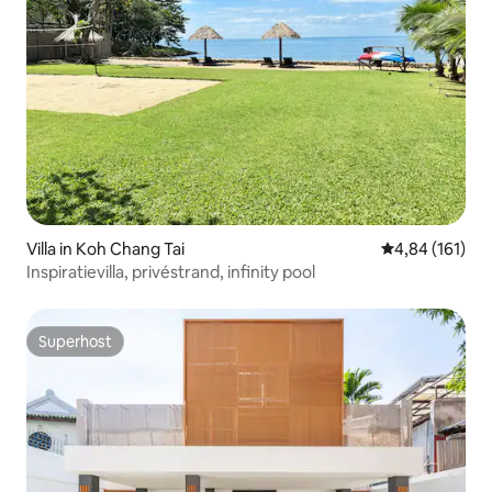
Villa in Koh Chang Tai
Gemiddelde beo
4,84 (161)
Inspiratievilla, privéstrand, infinity pool
Superhost
Superhost