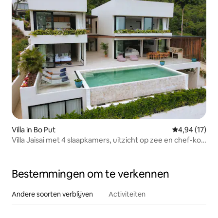
Villa in Bo Put
Gemiddelde be
4,94 (17)
Villa Jaisai met 4 slaapkamers, uitzicht op zee en chef-kok
ter plaatse
Bestemmingen om te verkennen
Andere soorten verblijven
Activiteiten