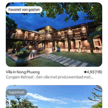
Favoriet van gasten
Favoriet van gasten
Villa in Nong Phueng
Gemiddelde beo
4,93 (118)
Cyngam Retreat - Een villa met privézwembad met
service
Superhost
Superhost