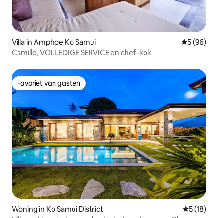
Villa in Amphoe Ko Samui
Gemiddelde
5 (96)
Camille, VOLLEDIGE SERVICE en chef-kok
Favoriet van gasten
Favoriet van gasten
Woning in Ko Samui District
Gemiddelde
5 (18)