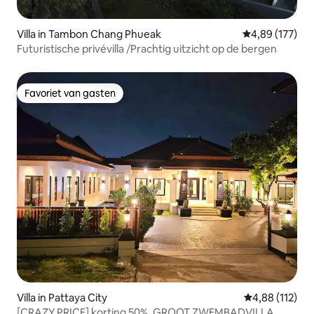
Villa in Tambon Chang Phueak
Gemiddelde beo
4,89 (177)
Futuristische privévilla /Prachtig uitzicht op de bergen
Favoriet van gasten
Favoriet van gasten
Villa in Pattaya City
Gemiddelde beo
4,88 (112)
[CRAZY PRICE] korting 50%, GROOT ZWEMBADVILLA