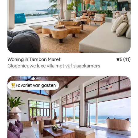
Woning in Tambon Maret
Gemiddeld
5 (41)
Gloednieuwe luxe villa met vijf slaapkamers
Favoriet van gasten
Topfavoriet van gasten