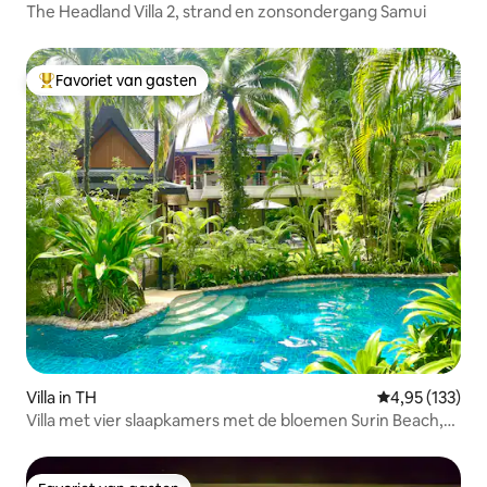
The Headland Villa 2, strand en zonsondergang Samui
Favoriet van gasten
Topfavoriet van gasten
Villa in TH
Gemiddelde beo
4,95 (133)
Villa met vier slaapkamers met de bloemen Surin Beach,
Phuket