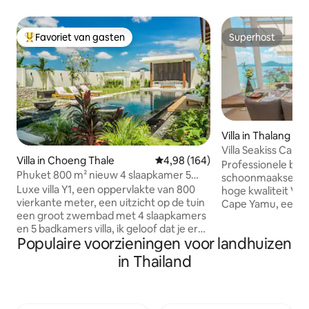
Favoriet van gasten
Superhost
Topfavoriet van gasten
Superhost
Villa in Thalang
Villa Seakiss Cape
Villa in Choeng Thale
Gemiddelde beoordeling van 4,9
4,98 (164)
met zeezicht, ont
Professionele butl
Phuket 800 m² nieuw 4 slaapkamer 5
butler
schoonmaakservice
badkamer groot zwembad luxe tuin villa
Luxe villa Y1, een oppervlakte van 800
hoge kwaliteit Vill
Y1
vierkante meter, een uitzicht op de tuin
Cape Yamu, een v
een groot zwembad met 4 slaapkamers
prestigieuze locat
en 5 badkamers villa, ik geloof dat je er
uitzicht op de se
Populaire voorzieningen voor landhuizen
verliefd op zult worden, de villa zult
in een afgesloten g
betreden, je zult geschokt zijn door het
De villa beslaat e
in Thailand
luxe ontwerp en het supergrote
1400 m ² en is 17 
zwembad, het interieur van de villa is vrij
slaapkamers, 4 q
verfijnd, het ontwerp is eenvoudig en
een eenpersoonsbe
modern, vol moderne kunst, elke hoek
gasten elke ochten