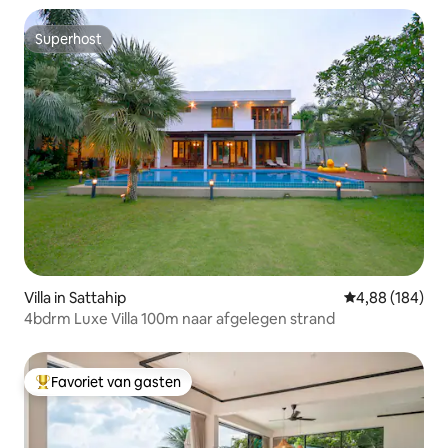
Superhost
Superhost
Villa in Sattahip
Gemiddelde beo
4,88 (184)
4bdrm Luxe Villa 100m naar afgelegen strand
Favoriet van gasten
Topfavoriet van gasten