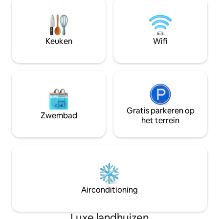
onthult het streven van de meester naar
van hoge kwalitei
de kwaliteit van het leven, elke hoek, is
Thaise, Chinese e
goed en geavanceerd.Elke kamer heeft
Gasten kunnen oo
aandacht voor detail, biedt comfort en
kookdiensten voor
Keuken
Wifi
privacy, en een ruime keuken die
betaling per perso
volledig is uitgerust voor je kook- en
automatische mah
verzamelbehoeften.Aan de buitenkant
kabel-tv, speelgo
van de villa is het oversized zwembad
kinderen.Onze hu
mooi en elegant, waardoor het voelt
vloeiend Engels, C
alsof je in een exotische sfeer bent. Stap
kunnen bezoekers 
in het complex, de adem van de heldere
van Phuket bieden.
Qingya flitsen, de geur van de modder,
Gratis parkeren op
voor 8 gasten in 4
Zwembad
de weelderigheid van het gras, alles is
het terrein
andere link voor 5
natuurlijk en elegant, en de lichte
borg van 12.000 TH
schoonheid heeft veel poëzie
de villa, 500 THB el
toegevoegd aan deze villa.Het lijkt erop
verblijf in de villa,
dat alle dingen hier geparkeerd staan, en
THB per eenheid, en
alleen de geur van vers fruit en bloemen
ongeveer tussen 
verfrist deze plek, waardoor mensen
nacht.Geen luidru
het gevoel hebben dat ze midden in een
villa.
Airconditioning
wereld weg zijn.En als de nacht valt, zijn
de lichten van het zwembad, de
kleurrijke lichten van het huis bezaaid
Luxe landhuizen