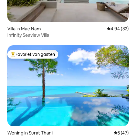
Villa in Mae Nam
Gemiddelde be
4,94 (32)
Infinity Seaview Villa
Favoriet van gasten
Topfavoriet van gasten
Woning in Surat Thani
Gemiddelde
5 (47)