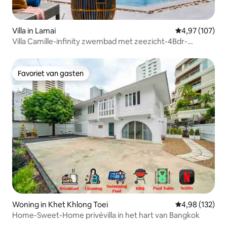
Villa in Lamai
Gemiddelde beo
4,97 (107)
Villa Camille-infinity zwembad met zeezicht-4Bdr-
10gasten
Favoriet van gasten
Favoriet van gasten
Woning in Khet Khlong Toei
Gemiddelde beo
4,98 (132)
Home-Sweet-Home privévilla in het hart van Bangkok