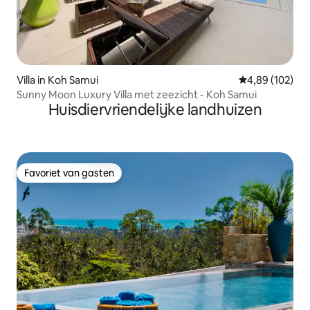
Villa in Koh Samui
Gemiddelde beo
4,89 (102)
Sunny Moon Luxury Villa met zeezicht - Koh Samui
Huisdiervriendelijke landhuizen
Favoriet van gasten
Favoriet van gasten