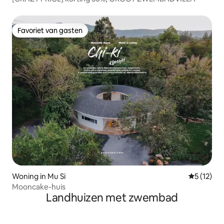
Favoriet van gasten
Favoriet van gasten
Woning in Mu Si
Gemiddeld
5 (12)
Mooncake-huis
Landhuizen met zwembad