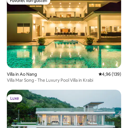
Favoriet van gasten
Favoriet van gasten
Villa in Ao Nang
Gemiddelde beo
4,96 (139)
Villa Mar Song - The Luxury Pool Villa in Krabi
Luxe
Luxe