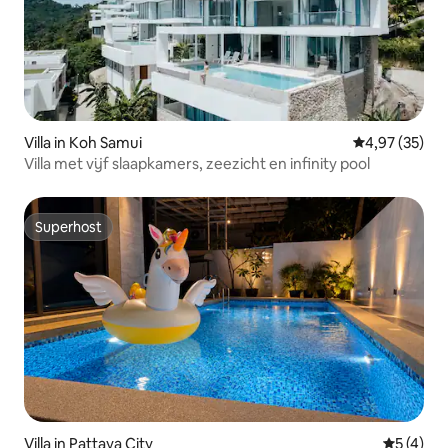
Villa in Koh Samui
Gemiddelde be
4,97 (35)
Villa met vijf slaapkamers, zeezicht en infinity pool
Superhost
Superhost
Villa in Pattaya City
Gemiddeld
5 (4)