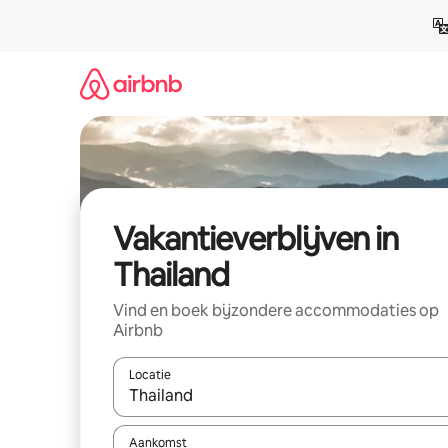
Ga
direct
naar
inhoud
Vakantieverblijven in
Thailand
Vind en boek bijzondere accommodaties op
Airbnb
Locatie
Wanneer er resultaten beschikbaar zijn, maak je 
Aankomst