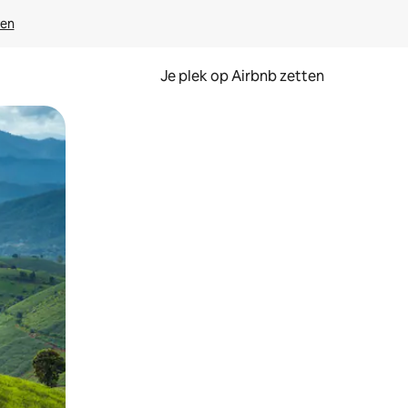
ven
Je plek op Airbnb zetten
en of swipen.