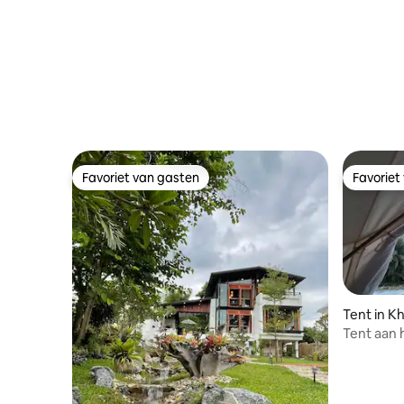
zoutwate
lounge
Favoriet van gasten
Favoriet
Favoriet van gasten
Favoriet
Tent in K
Tent aan 
bergen en