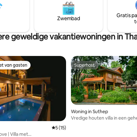
n van CNX, bus-/treinstations
adembenemend uitzicht. Surin 
m van het centrum van
op slechts tien minuten lopen 
sche
villa. Inclusief ontbijt en twee
Gratis p
Zwembad
zijn beschikbaar op verzoek.
luchthaventransfers.
t
re geweldige vakantiewoningen in Tha
iet van gasten
Superhost
iet van gasten
Superhost
Woning in Suthep
Vredige houten villa in een geh
g van 4,98 op 5, 63 recensies
in het centrum
Gemiddelde beoordeling van 5 op 5, 15 r
5 (15)
ve | Villa met