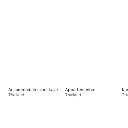
g van 4,95 op 5, 59 recensies
Accommodaties met kajak
Appartementen
Ka
Thailand
Thailand
Tha