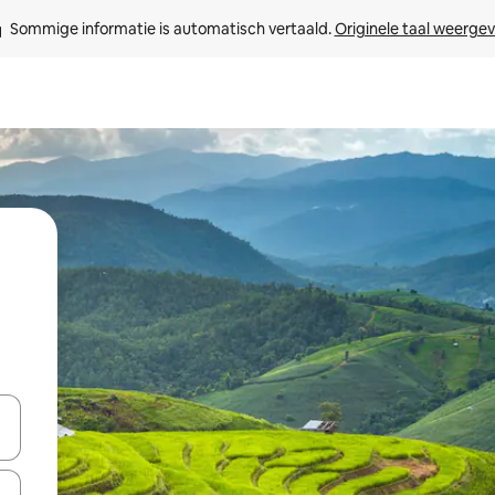
Sommige informatie is automatisch vertaald. 
Originele taal weerge
een keuze met je de pijltjestoetsen omhoog en omlaag, óf door te tikk