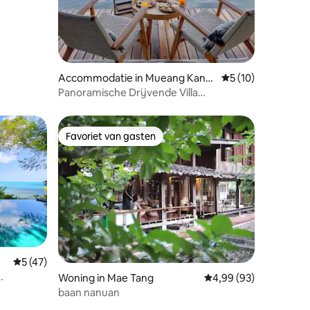
Accommodatie in Mueang Kanc
Gemiddelde beoord
5 (10)
hanaburi District
Panoramische Drijvende Villa
Kanchanaburi
Favoriet van gasten
Favoriet van gasten
ecensies
Gemiddelde beoordeling van 5 op 5, 47 recensies
5 (47)
Woning in Mae Tang
Gemiddelde beoordelin
4,99 (93)
baan nanuan