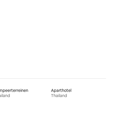
mpeerterreinen
Aparthotel
iland
Thailand