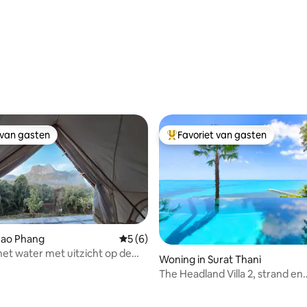
rzwembad en verzonken
 van gasten
Favoriet van gasten
 van gasten
Topfavoriet van gasten
hao Phang
Gemiddelde beoordeling van 5 op 5, 6 r
5 (6)
het water met uitzicht op de
Woning in Surat Thani
 airconditioning
The Headland Villa 2, strand en
zonsondergang Samui