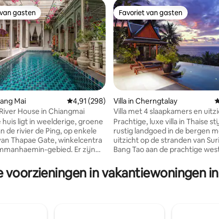
 van gasten
Favoriet van gasten
 van gasten
Favoriet van gasten
 van 4,99 op 5, 184 recensies
hiang Mai
Gemiddelde beoordeling van 4,91 op 5, 298 r
4,91 (298)
Villa in Cherngtalay
G
 River House in Chiangmai
Villa met 4 slaapkamers en uitz
zee op de heuvel, Phuket
 huis ligt in weelderige, groene
Prachtige, luxe villa in Thaise st
n de rivier de Ping, op enkele
rustig landgoed in de bergen m
an Thapae Gate, winkelcentra
uitzicht op de stranden van Sur
manhaemin-gebied. Er zijn
Bang Tao aan de prachtige wes
apkamers met een eigen
Phuket. Villa van 400 m2 interieu
, overdekte buitendekken en
slaapkamers met kingsize bedd
e voorzieningen in vakantiewoningen in
ad. Het is het perfecte uitje
badkamers. Volledig ingericht 
en, vrienden en familie. Alle
ingericht met Aziatische kuns
rs zijn voorzien van
Het overloopzwembad is 14 x 5
ning, wifi en kabel-tv. Wij
met 2 Thaise Salas aan elke kan
n gratis ophaalservice vanaf de
ontspannen buiten en een