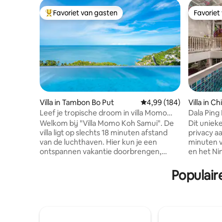
Favoriet van gasten
Favoriet
Topfavoriet van gasten
Favoriet
Villa in Tambon Bo Put
Gemiddelde beoordeling
4,99 (184)
Villa in C
Leef je tropische droom in villa Momo
Dala Ping
met uitzicht op zee
Welkom bij "Villa Momo Koh Samui". De
Dit unieke
villa ligt op slechts 18 minuten afstand
privacy aa
van de luchthaven. Hier kun je een
minuten v
ontspannen vakantie doorbrengen,
en het Nim
omgeven door een tropische omgeving.
twee sla
Het moderne ontwerp van de villa zorgt
badkamer
Populair
voor een spectaculair uitzicht. Zwem in
een zwemb
de infinity pool, ontspan in de
voor stell
buitenlounge, relax op de bank of word
slaapkame
elke dag wakker met een onbelemmerd
airconditio
uitzicht op de zee vanuit een van de drie
bieden ee