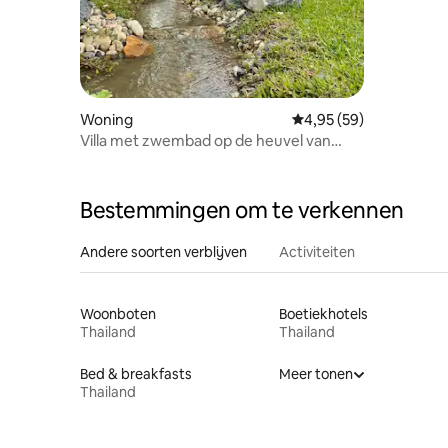
Woning
Gemiddelde beoordelin
4,95 (59)
Villa met zwembad op de heuvel van
Santol
Bestemmingen om te verkennen
Andere soorten verblijven
Activiteiten
Woonboten
Boetiekhotels
Thailand
Thailand
Bed & breakfasts
Meer tonen
Thailand