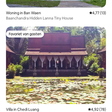
Woning in Ban Waen
Gemiddelde b
4,77 (13)
Baanchandra Hidden Lanna Tiny House
Favoriet van gasten
Favoriet van gasten
Villa in Chedi Luang
Gemiddelde be
4,92 (78)