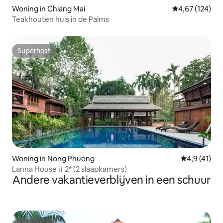
Woning in Chiang Mai
Gemiddelde beo
4,67 (124)
Teakhouten huis in de Palms
Superhost
Superhost
Woning in Nong Phueng
Gemiddelde 
4,9 (41)
Lanna House # 2* (2 slaapkamers)
Andere vakantieverblijven in een schuur