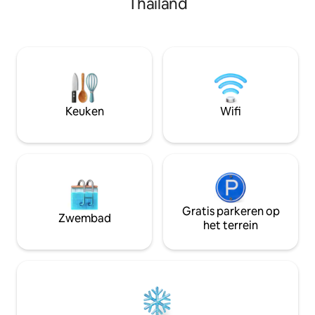
Thailand
maar het stadscen
verhalen uit het verleden door dit huis
te bereiken en je 
met een paar Gelieve te ontspannen en
werelden te geven. Bekijk mijn ande
gelukkig te zijn.
gastenverblijven 
liggen en een klei
Er zijn een paar 
niet de trap op. 
bomen
Keuken
Wifi
Gratis parkeren op
Zwembad
het terrein