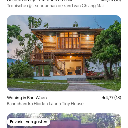
Tropische rijstschuur aan de rand van Chiang Mai
Woning in Ban Waen
Gemiddelde b
4,77 (13)
Baanchandra Hidden Lanna Tiny House
Favoriet van gasten
Favoriet van gasten