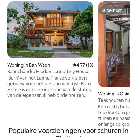
Superhost
Superhost
Woning in Ban Waen
Gemiddelde beoordeling van 4,
4,77 (13)
Baanchandra Hidden Lanna Tiny House
'Barn' van het Lanna Thaise volk is een
gebouw voor het opslaan van rijst. Barn
House is ook een indicatie van de status
Woning in Chiang 
van de eigenaar. Ik heb oude houten
Teakhouten huis i
huizen en schuuronderdelen verzameld.
Een rustig huis g
Dat is gesloopt tot houtsnippers
teakhouten rijst
Herbouwd tot een "Old Barn House" huis
tuinen en naast een kle
met 98 vierkante meter woonruimte. 1
onlangs de groott
slaapkamers, 2 badkamers, 1 keuken is
Populaire voorzieningen voor schuren in
verdubbeld]. Het h
geschikt voor maximaal 2 personen
woonstijl omgeven
tijdens de vakantie en kan luisteren naar