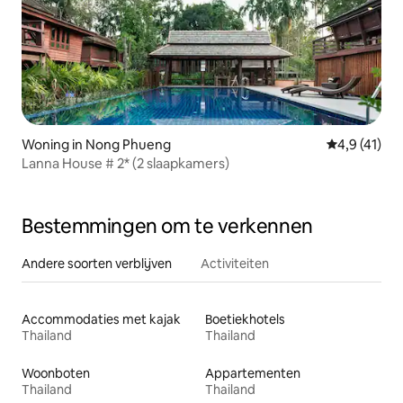
Woning in Nong Phueng
Gemiddelde 
4,9 (41)
Lanna House # 2* (2 slaapkamers)
Bestemmingen om te verkennen
Andere soorten verblijven
Activiteiten
Accommodaties met kajak
Boetiekhotels
Thailand
Thailand
Woonboten
Appartementen
Thailand
Thailand