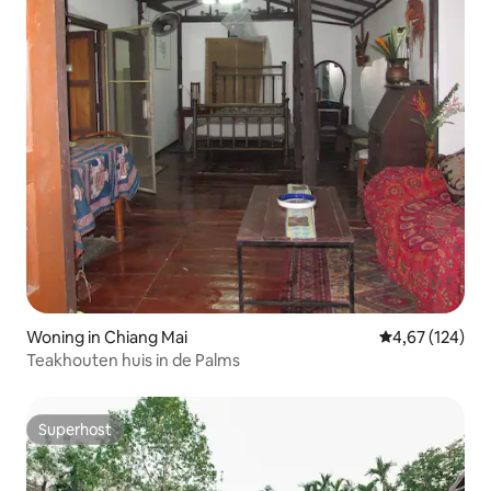
Woning in Chiang Mai
Gemiddelde beo
4,67 (124)
Teakhouten huis in de Palms
Superhost
Superhost