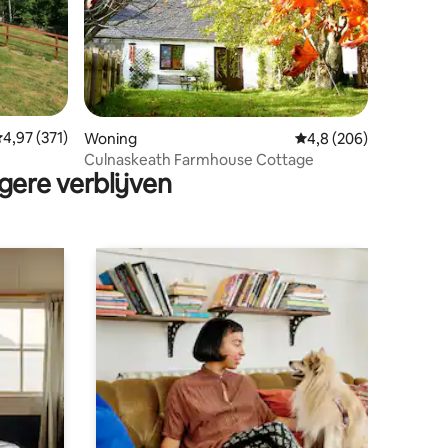
ecensies
emiddelde beoordeling van 4,97 op 5, 371 recensies
4,97 (371)
Woning
Gemiddelde beoordelin
4,8 (206)
Culnaskeath Farmhouse Cottage
gere verblijven