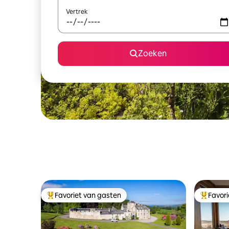
Vertrek
Zoeken
Favoriet van gasten
Favor
Topfavoriet van gasten
Topfavor