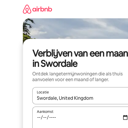
Ga
direct
naar
inhoud
Verblijven van een maa
in Swordale
Ontdek langetermijnwoningen die als thuis
aanvoelen voor een maand of langer.
Locatie
Wanneer er resultaten beschikbaar zijn, maak je 
Aankomst