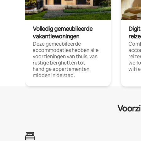
Volledig gemeubileerde
Digi
vakantiewoningen
reiz
Deze gemeubileerde
Comf
accommodaties hebben alle
acco
voorzieningen van thuis, van
reize
rustige berghutten tot
werke
handige appartementen
wifi 
midden in de stad.
Voorzi