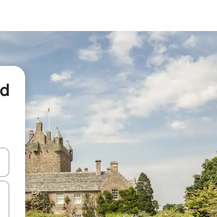
nd
een keuze met je de pijltjestoetsen omhoog en omlaag, óf door te tikk