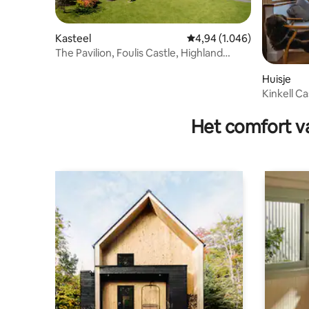
Kasteel
Gemiddelde beoordeling v
4,94 (1.046)
The Pavilion, Foulis Castle, Highland
Scotland
Huisje
Kinkell C
Het comfort va