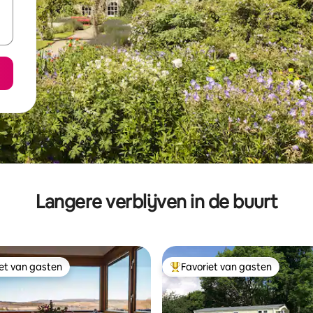
Langere verblijven in de buurt
iet van gasten
Favoriet van gasten
iet van gasten
Topfavoriet van gasten