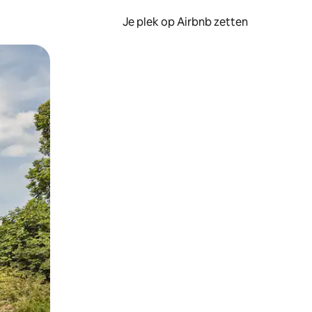
Je plek op Airbnb zetten
en of swipen.