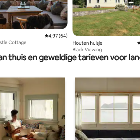
an 4,94 op 5, 1.046 recensies
Gemiddelde beoordeling van 4,97 op 5, 64 r
4,97 (64)
astle Cottage
Houten huisje
G
Black Viewing
n thuis en geweldige tarieven voor lan