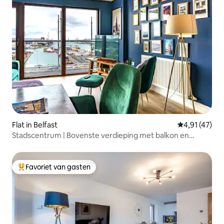
Flat in Belfast
Gemiddelde b
4,91 (47)
Stadscentrum | Bovenste verdieping met balkon en
uitzicht op zonsondergang
Favoriet van gasten
Topfavoriet van gasten