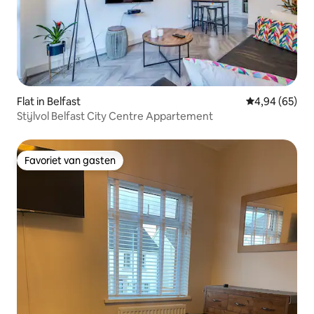
Flat in Belfast
Gemiddelde be
4,94 (65)
Stijlvol Belfast City Centre Appartement
Favoriet van gasten
Favoriet van gasten