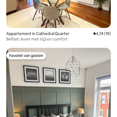
Appartement in Cathedral Quarter
Gemiddelde b
4,74 (19)
Belfast: leven met stijl en comfort
Favoriet van gasten
Favoriet van gasten