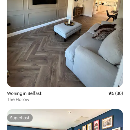
Woning in Belfast
Gemiddelde
5 (30)
The Hollow
Superhost
Superhost