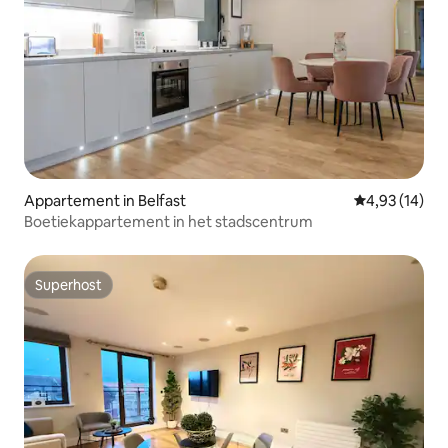
Appartement in Belfast
Gemiddelde be
4,93 (14)
Boetiekappartement in het stadscentrum
Superhost
Superhost