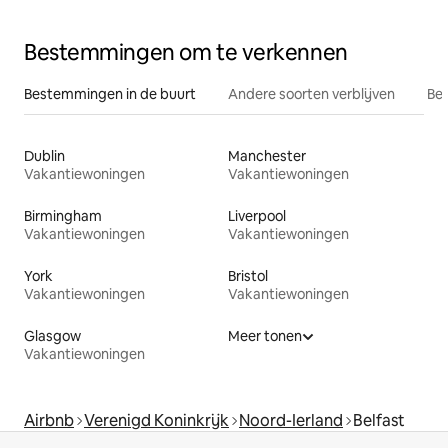
Bestemmingen om te verkennen
Bestemmingen in de buurt
Andere soorten verblijven
Bes
Dublin
Manchester
Vakantiewoningen
Vakantiewoningen
Birmingham
Liverpool
Vakantiewoningen
Vakantiewoningen
York
Bristol
Vakantiewoningen
Vakantiewoningen
Glasgow
Meer tonen
Vakantiewoningen
Airbnb
Verenigd Koninkrijk
Noord-Ierland
Belfast