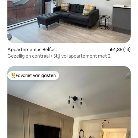
Appartement in Belfast
Gemiddelde be
4,85 (13)
Gezellig en centraal / Stijlvol appartement met 2
slaapkamers
Favoriet van gasten
Topfavoriet van gasten