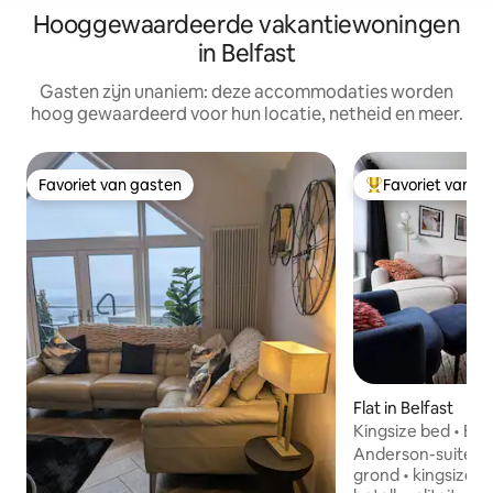
Hooggewaardeerde vakantiewoningen
in Belfast
Gasten zijn unaniem: deze accommodaties worden
hoog gewaardeerd voor hun locatie, netheid en meer.
Favoriet van gasten
Favoriet van g
Favoriet van gasten
Topfavoriet van 
Flat in Belfast
Kingsize bed • Eige
RVH en het stads
Anderson-suite Eigen ingang • begane
grond • kingsize 