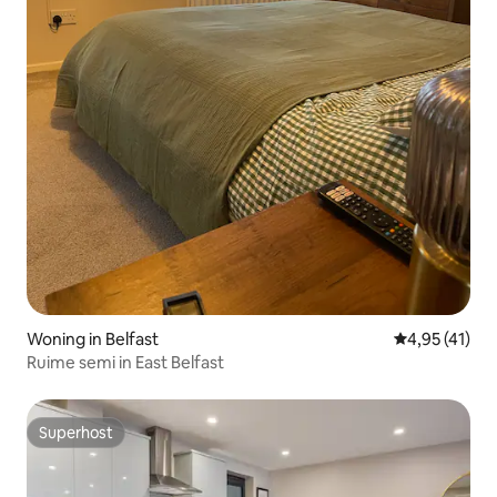
Woning in Belfast
Gemiddelde b
4,95 (41)
Ruime semi in East Belfast
Superhost
Superhost