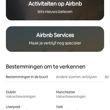
Activiteiten op Airbnb
Iets nieuws beleven
Airbnb Services
Maak je verblijf nog specialer
Bestemmingen om te verkennen
Bestemmingen in de buurt
Andere soorten verblijven
Bes
Dublin
Manchester
Vakantiewoningen
Vakantiewoningen
Liverpool
York