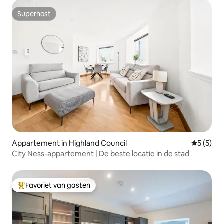
Superhost
Superhost
Appartement in Highland Council
Gemiddeld
5 (5)
City Ness-appartement | De beste locatie in de stad
Favoriet van gasten
Topfavoriet van gasten