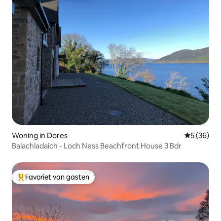
Woning in Dores
Gemiddelde
5 (36)
Balachladaich - Loch Ness Beachfront House 3 Bdr
Favoriet van gasten
Topfavoriet van gasten