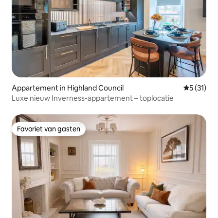
Appartement in Highland Council
Gemiddeld
5 (31)
Luxe nieuw Inverness-appartement – toplocatie
Favoriet van gasten
Favoriet van gasten