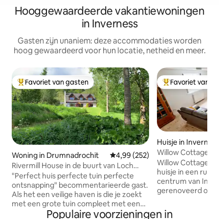
Hooggewaardeerde vakantiewoningen
in Inverness
Gasten zijn unaniem: deze accommodaties worden
hoog gewaardeerd voor hun locatie, netheid en meer.
Favoriet van gasten
Favoriet van g
Topfavoriet van gasten
Topfavoriet van 
Huisje in Invernes
Willow Cottage, lux
Woning in Drumnadrochit
Gemiddelde beoordeling van 4,9
4,99 (252)
parkeren
Willow Cottage is 
Rivermill House in de buurt van Loch
huisje in een rusti
Ness - huisdiervriendelijk.
"Perfect huis perfecte tuin perfecte
centrum van Invern
ontsnapping" becommentarieerde gast.
gerenoveerd om li
Als het een veilige haven is die je zoekt
accommodatie voo
met een grote tuin compleet met een
personen te bied
Populaire voorzieningen in
magische rivier die door het terrein
woonkamer/keuken