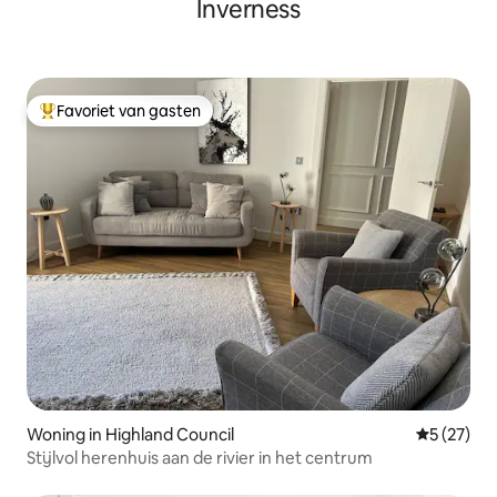
Inverness
Favoriet van gasten
Topfavoriet van gasten
Woning in Highland Council
Gemiddelde
5 (27)
Stijlvol herenhuis aan de rivier in het centrum