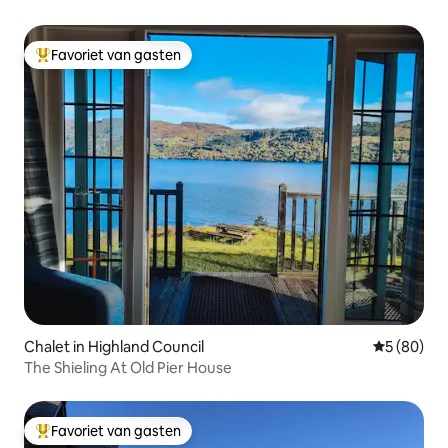
Favoriet van gasten
Topfavoriet van gasten
Chalet in Highland Council
Gemiddelde
5 (80)
The Shieling At Old Pier House
Favoriet van gasten
Topfavoriet van gasten