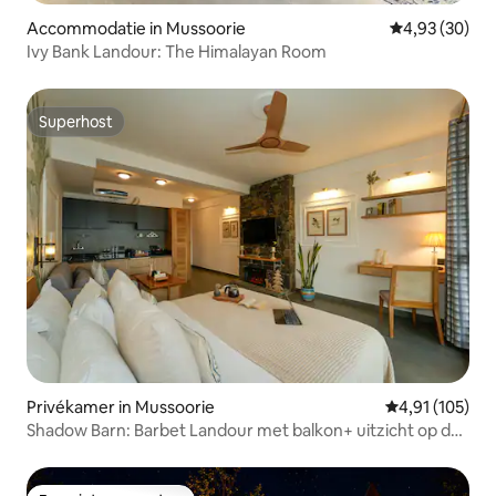
Accommodatie in Mussoorie
Gemiddelde be
4,93 (30)
Ivy Bank Landour: The Himalayan Room
Superhost
Superhost
Privékamer in Mussoorie
Gemiddelde beo
4,91 (105)
Shadow Barn: Barbet Landour met balkon+ uitzicht op de
vallei