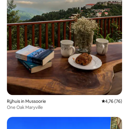
Rijhuis in Mussoorie
Gemiddelde be
4,76 (76)
One Oak Maryville