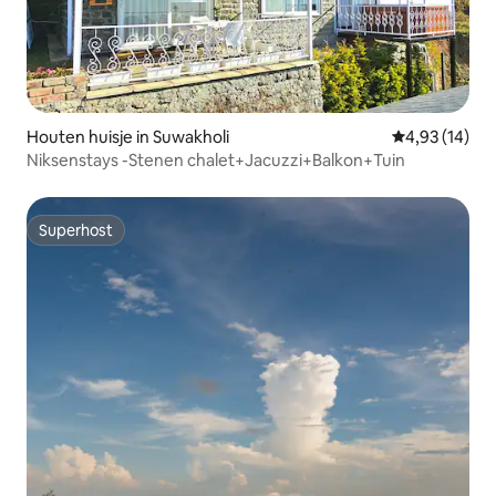
Houten huisje in Suwakholi
Gemiddelde be
4,93 (14)
Niksenstays -Stenen chalet+Jacuzzi+Balkon+Tuin
Superhost
Superhost