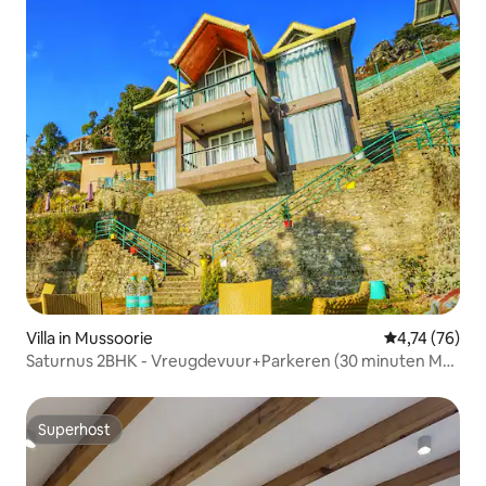
Villa in Mussoorie
Gemiddelde be
4,74 (76)
Saturnus 2BHK - Vreugdevuur+Parkeren (30 minuten Mall
Road)
Superhost
Superhost