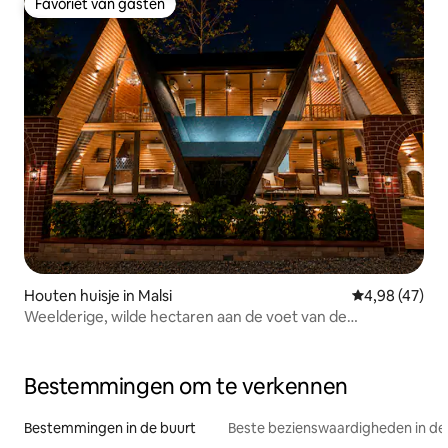
Favoriet van gasten
Favoriet van gasten
Houten huisje in Malsi
Gemiddelde be
4,98 (47)
Weelderige, wilde hectaren aan de voet van de
Mussoorie-bergen
Bestemmingen om te verkennen
Bestemmingen in de buurt
Beste bezienswaardigheden in de