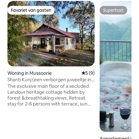
Favoriet van gasten
Superhost
Favoriet van gasten
Superhost
Woning in Mussoorie
Gemiddelde beoordeling va
5 (9)
Shanti Kunj (een verborgen juweeltje in
Landour) - Hoofdverdieping
The exclusive main floor of a secluded
Landour heritage cottage hidden by
forest & breathtaking views. Retreat
stay for 2-6 persons with terrace, sun
room, library, multiple living and rest
spaces. A gently nurtured home now
open for family retreats, nature solitude,
writing projects, remote working, etc.
For families, professionals, creatives, or
Appartement in S