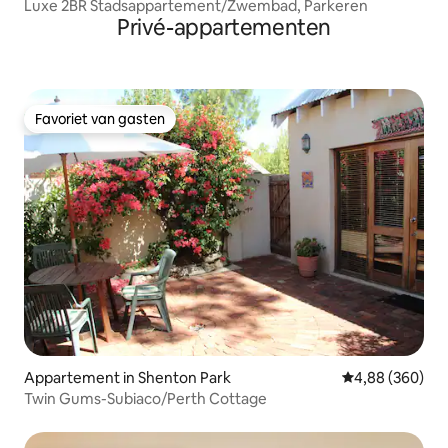
Luxe 2BR Stadsappartement/Zwembad, Parkeren
Privé-appartementen
Favoriet van gasten
Favoriet van gasten
Appartement in Shenton Park
Gemiddelde beo
4,88 (360)
Twin Gums-Subiaco/Perth Cottage