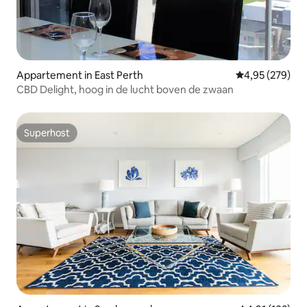
Appartement in East Perth
Gemiddelde beo
4,95 (279)
CBD Delight, hoog in de lucht boven de zwaan
Superhost
Superhost