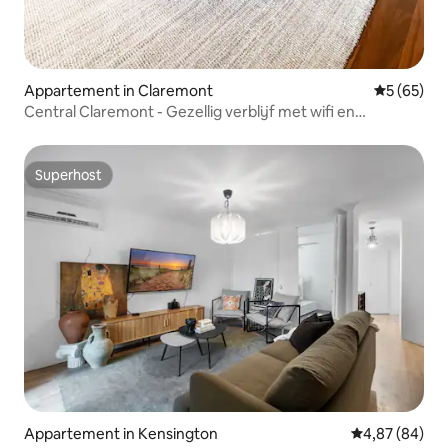
Appartement in Claremont
Gemiddelde
5 (65)
Central Claremont - Gezellig verblijf met wifi en
parkeerplaats
Superhost
Superhost
Appartement in Kensington
Gemiddelde be
4,87 (84)