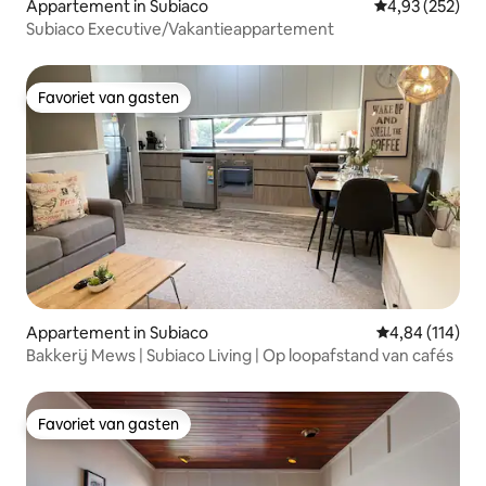
Appartement in Subiaco
Gemiddelde beo
4,93 (252)
Subiaco Executive/Vakantieappartement
Favoriet van gasten
Favoriet van gasten
Appartement in Subiaco
Gemiddelde beo
4,84 (114)
Bakkerij Mews | Subiaco Living | Op loopafstand van cafés
Favoriet van gasten
Favoriet van gasten