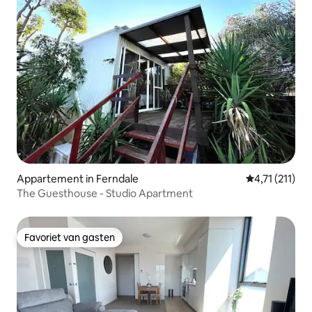
Appartement in Ferndale
Gemiddelde be
4,71 (211)
The Guesthouse - Studio Apartment
Favoriet van gasten
Favoriet van gasten