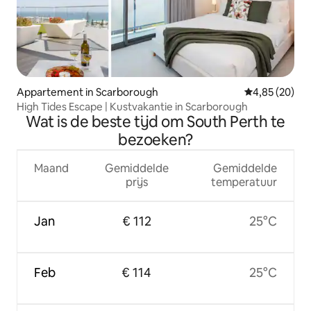
Appartement in Scarborough
Gemiddelde be
4,85 (20)
High Tides Escape | Kustvakantie in Scarborough
Wat is de beste tijd om South Perth te
bezoeken?
Maand
Gemiddelde
Gemiddelde
prijs
temperatuur
Jan
€ 112
25°C
Feb
€ 114
25°C