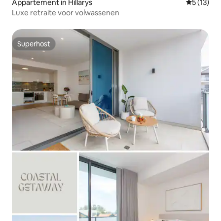
Appartement in Hillarys
Gemiddeld
5 (13)
Luxe retraite voor volwassenen
Superhost
Superhost