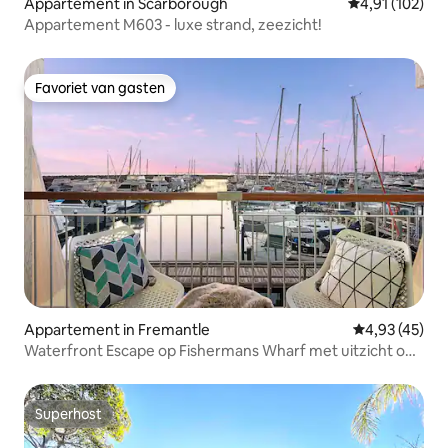
Appartement in Scarborough
Gemiddelde beo
4,91 (102)
Appartement M603 - luxe strand, zeezicht!
Favoriet van gasten
Favoriet van gasten
Appartement in Fremantle
Gemiddelde be
4,93 (45)
Waterfront Escape op Fishermans Wharf met uitzicht op
de oceaan
Superhost
Superhost