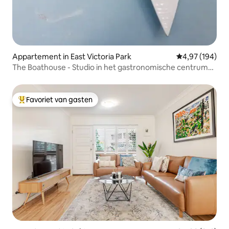
Appartement in East Victoria Park
Gemiddelde beo
4,97 (194)
The Boathouse - Studio in het gastronomische centrum
van Perth
Favoriet van gasten
Topfavoriet van gasten