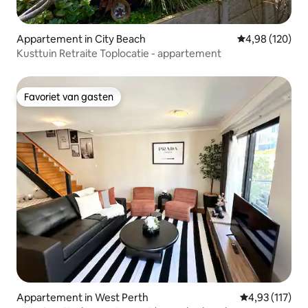
Appartement in City Beach
Gemiddelde beo
4,98 (120)
Kusttuin Retraite Toplocatie - appartement
Favoriet van gasten
Favoriet van gasten
Appartement in West Perth
Gemiddelde be
4,93 (117)