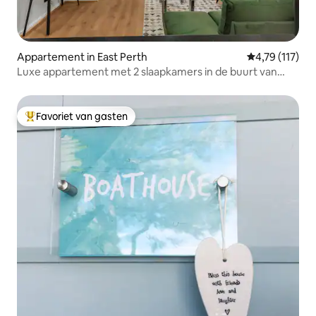
Appartement in East Perth
Gemiddelde be
4,79 (117)
Luxe appartement met 2 slaapkamers in de buurt van
Optus Stadium
Favoriet van gasten
Topfavoriet van gasten