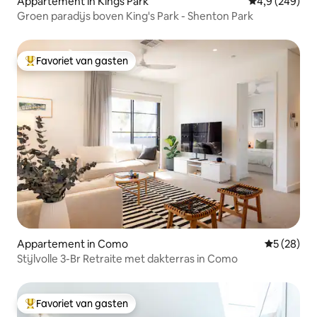
Appartement in Kings Park
Gemiddelde be
4,9 (249)
Groen paradijs boven King's Park - Shenton Park
Favoriet van gasten
Topfavoriet van gasten
Appartement in Como
Gemiddelde
5 (28)
Stijlvolle 3-Br Retraite met dakterras in Como
Favoriet van gasten
Topfavoriet van gasten