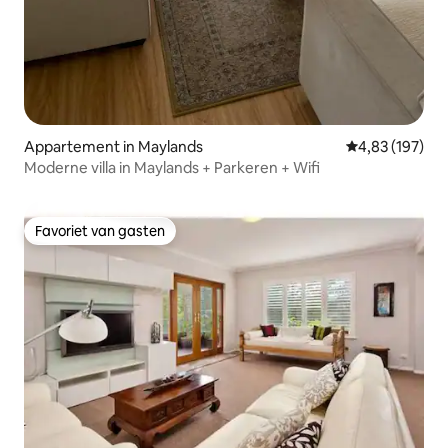
Appartement in Maylands
Gemiddelde beo
4,83 (197)
Moderne villa in Maylands + Parkeren + Wifi
Favoriet van gasten
Favoriet van gasten