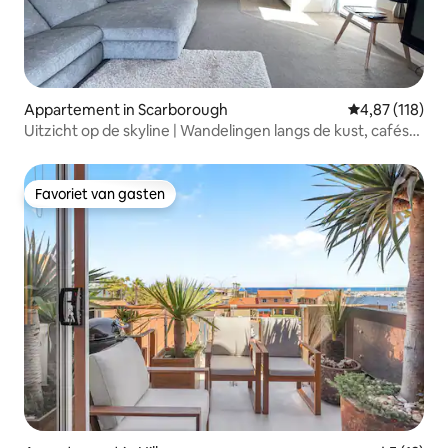
Appartement in Scarborough
Gemiddelde beo
4,87 (118)
Uitzicht op de skyline | Wandelingen langs de kust, cafés
en restaurants
Favoriet van gasten
Favoriet van gasten