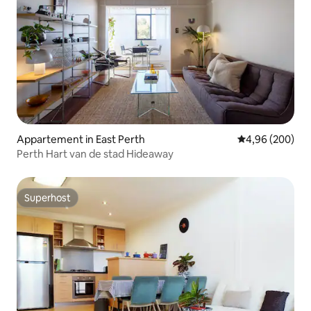
Appartement in East Perth
Gemiddelde beo
4,96 (200)
Perth Hart van de stad Hideaway
Superhost
Superhost