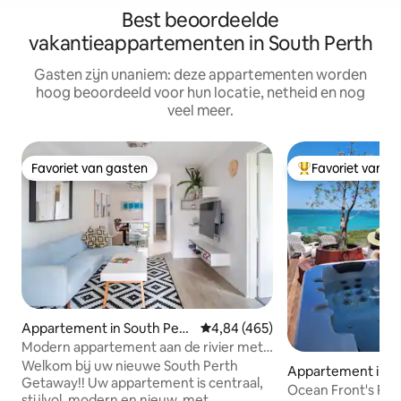
Best beoordeelde
vakantieappartementen in South Perth
Gasten zijn unaniem: deze appartementen worden
hoog beoordeeld voor hun locatie, netheid en nog
veel meer.
Favoriet van gasten
Favoriet van g
Favoriet van gasten
Topfavoriet van 
Appartement in South Pert
Gemiddelde beoordeling van 4,8
4,84 (465)
h
Modern appartement aan de rivier met
zwembad
Welkom bij uw nieuwe South Perth
Appartement in N
Getaway!! Uw appartement is centraal,
ee
Ocean Front's Pen
stijlvol, modern en nieuw, met