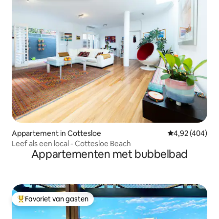
Appartement in Cottesloe
Gemiddelde beo
4,92 (404)
Leef als een local - Cottesloe Beach
Appartementen met bubbelbad
Favoriet van gasten
Topfavoriet van gasten