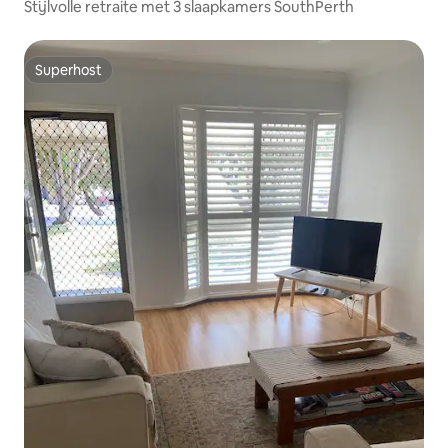
Stijlvolle retraite met 3 slaapkamers SouthPerth
Superhost
Superhost