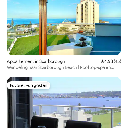
Appartement in Scarborough
Gemiddelde be
4,93 (45)
Wandeling naar Scarborough Beach | Rooftop-spa en
uitzicht
Favoriet van gasten
Favoriet van gasten