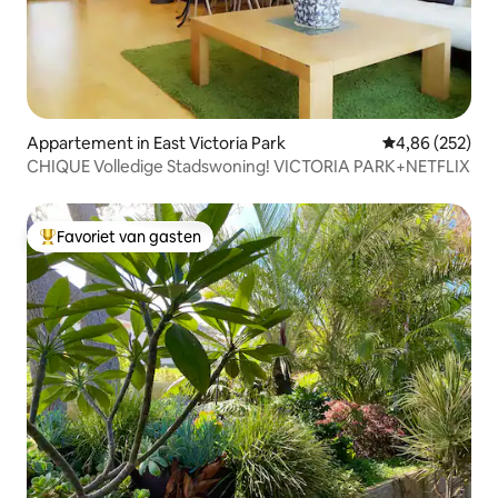
Appartement in East Victoria Park
Gemiddelde beo
4,86 (252)
CHIQUE Volledige Stadswoning! VICTORIA PARK+NETFLIX
Favoriet van gasten
Topfavoriet van gasten