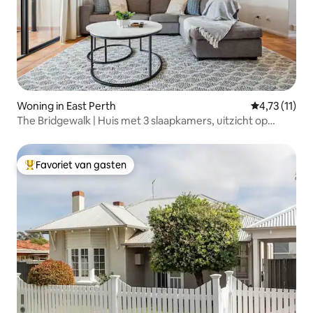
Woning in East Perth
Gemiddelde b
4,73 (11)
The Bridgewalk | Huis met 3 slaapkamers, uitzicht op
stadion en stad
Favoriet van gasten
Topfavoriet van gasten