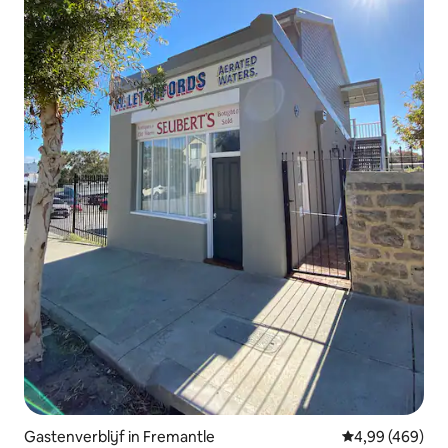
Gastenverblijf in Fremantle
Gemiddelde beo
4,99 (469)