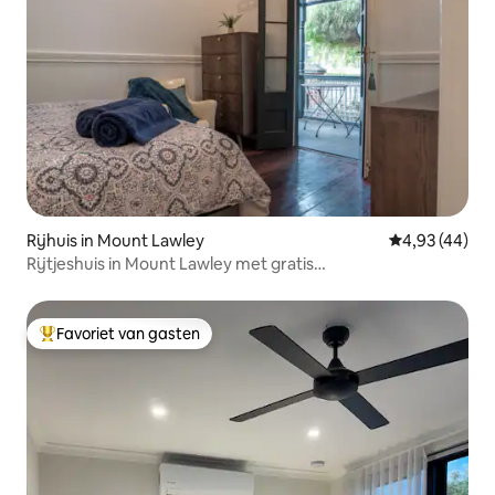
Rijhuis in Mount Lawley
Gemiddelde be
4,93 (44)
Rijtjeshuis in Mount Lawley met gratis
parkeergelegenheid
Favoriet van gasten
Topfavoriet van gasten