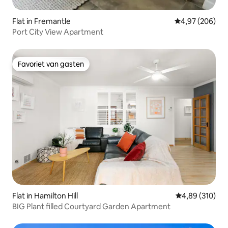
Flat in Fremantle
Gemiddelde beo
4,97 (206)
Port City View Apartment
Favoriet van gasten
Favoriet van gasten
Flat in Hamilton Hill
Gemiddelde beo
4,89 (310)
BIG Plant filled Courtyard Garden Apartment