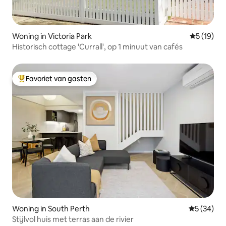
Woning in Victoria Park
Gemiddelde
5 (19)
Historisch cottage 'Currall', op 1 minuut van cafés
Favoriet van gasten
Topfavoriet van gasten
Woning in South Perth
Gemiddelde
5 (34)
Stijlvol huis met terras aan de rivier