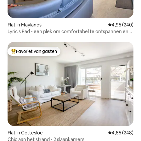
Flat in Maylands
Gemiddelde beo
4,95 (240)
Lyric's Pad - een plek om comfortabel te ontspannen en
te genieten
Favoriet van gasten
Topfavoriet van gasten
Flat in Cottesloe
Gemiddelde beo
4,85 (248)
Chic aan het strand - 2 slaapkamers