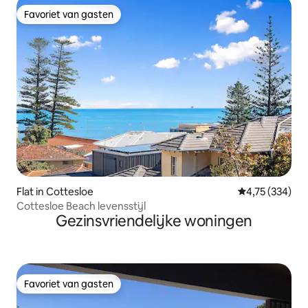
Favoriet van gasten
Favoriet van gasten
Flat in Cottesloe
Gemiddelde beo
4,75 (334)
Cottesloe Beach levensstijl
Gezinsvriendelijke woningen
Favoriet van gasten
Favoriet van gasten