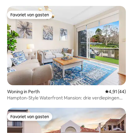
Favoriet van gasten
Favoriet van gasten
Woning in Perth
Gemiddelde be
4,91 (44)
Hampton-Style Waterfront Mansion: drie verdiepingen
luxe
Favoriet van gasten
Favoriet van gasten