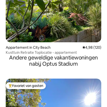
Appartement in City Beach
Gemiddelde beo
4,98 (120)
Kusttuin Retraite Toplocatie - appartement
Andere geweldige vakantiewoningen
nabij Optus Stadium
Favoriet van gasten
Topfavoriet van gasten