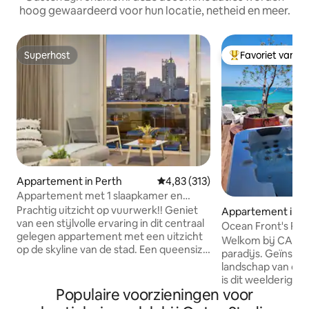
hoog gewaardeerd voor hun locatie, netheid en meer.
Superhost
Favoriet van g
Superhost
Topfavoriet van 
Appartement in Perth
Gemiddelde beoordeling van 4,8
4,83 (313)
Appartement met 1 slaapkamer en
beveiligde parkeergelegenheid met
Prachtig uitzicht op vuurwerk!! Geniet
Appartement in N
uitzicht op de stad
van een stijlvolle ervaring in dit centraal
ee
Ocean Front's Pen
gelegen appartement met een uitzicht
Welkom bij CALMA
op de skyline van de stad. Een queensize
paradijs. Geïnspir
slaapkamer met ensuite-badkamer.
landschap van de I
Volledig op zichzelf staand. Gratis
is dit weelderige
ondergrondse beveiligde
Populaire voorzieningen voor
slaapkamer perfec
parkeergelegenheid - een baai. Vijf
leunen en te genie