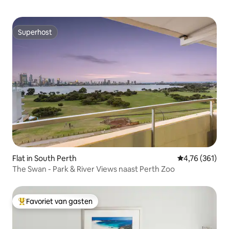
Superhost
Superhost
Flat in South Perth
Gemiddelde beo
4,76 (361)
The Swan - Park & River Views naast Perth Zoo
Favoriet van gasten
Topfavoriet van gasten