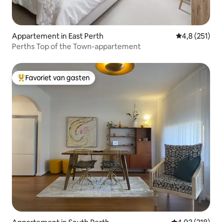
Appartement in East Perth
Gemiddelde be
4,8 (251)
Perths Top of the Town-appartement
Favoriet van gasten
Topfavoriet van gasten