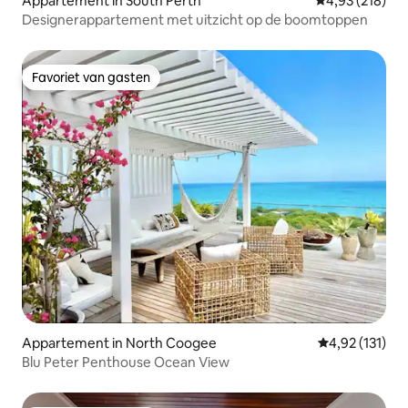
Appartement in South Perth
Gemiddelde beo
4,93 (218)
Designerappartement met uitzicht op de boomtoppen
Favoriet van gasten
Favoriet van gasten
Appartement in North Coogee
Gemiddelde be
4,92 (131)
Blu Peter Penthouse Ocean View