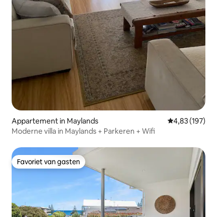
Appartement in Maylands
Gemiddelde beo
4,83 (197)
Moderne villa in Maylands + Parkeren + Wifi
Favoriet van gasten
Favoriet van gasten