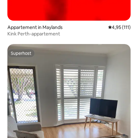
Appartement in Maylands
Gemiddelde be
4,95 (111)
Kink Perth-appartement
Superhost
Superhost