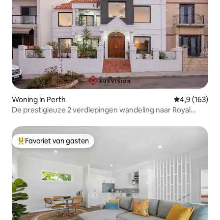
Woning in Perth
Gemiddelde be
4,9 (163)
De prestigieuze 2 verdiepingen wandeling naar Royal
Waterfront
Favoriet van gasten
Topfavoriet van gasten