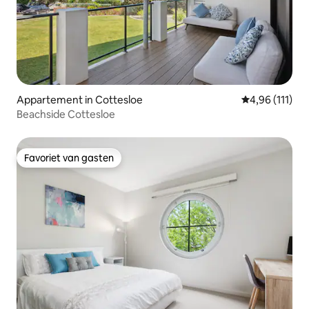
Appartement in Cottesloe
Gemiddelde be
4,96 (111)
Beachside Cottesloe
Favoriet van gasten
Favoriet van gasten