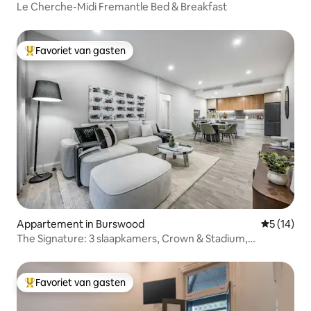
Le Cherche-Midi Fremantle Bed & Breakfast
Favoriet van gasten
Topfavoriet van gasten
Appartement in Burswood
Gemiddelde
5 (14)
The Signature: 3 slaapkamers, Crown & Stadium,
barbecue op het dak
Favoriet van gasten
Topfavoriet van gasten