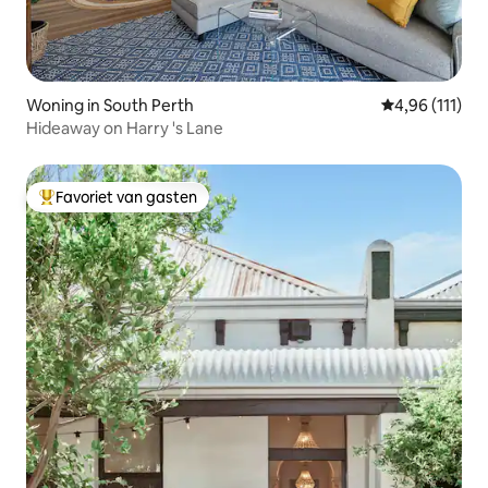
Woning in South Perth
Gemiddelde be
4,96 (111)
Hideaway on Harry 's Lane
Favoriet van gasten
Topfavoriet van gasten