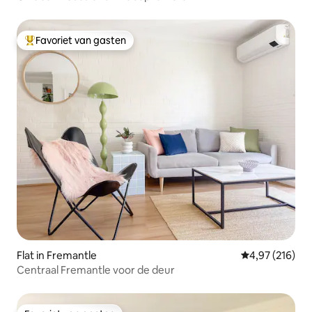
Favoriet van gasten
Topfavoriet van gasten
Flat in Fremantle
Gemiddelde beo
4,97 (216)
Centraal Fremantle voor de deur