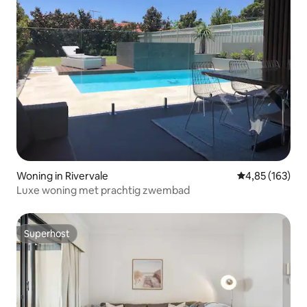
Woning in Rivervale
Gemiddelde beo
4,85 (163)
Luxe woning met prachtig zwembad
Superhost
Superhost