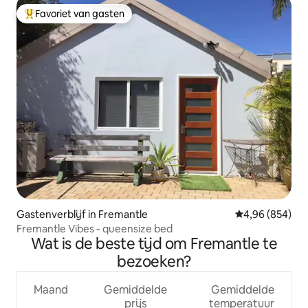
Favoriet van gasten
Topfavoriet van gasten
Gastenverblijf in Fremantle
Gemiddelde beo
4,96 (854)
Fremantle Vibes - queensize bed
Wat is de beste tijd om Fremantle te
bezoeken?
Maand
Gemiddelde
Gemiddelde
prijs
temperatuur