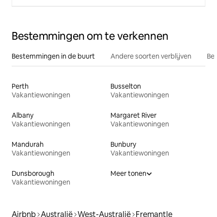
Bestemmingen om te verkennen
Bestemmingen in de buurt
Andere soorten verblijven
Bes
Perth
Busselton
Vakantiewoningen
Vakantiewoningen
Albany
Margaret River
Vakantiewoningen
Vakantiewoningen
Mandurah
Bunbury
Vakantiewoningen
Vakantiewoningen
Dunsborough
Meer tonen
Vakantiewoningen
Airbnb
Australië
West-Australië
Fremantle