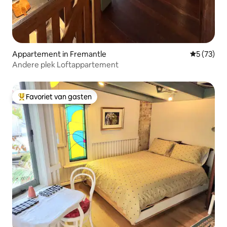
Appartement in Fremantle
Gemiddelde
5 (73)
Andere plek Loftappartement
Favoriet van gasten
Topfavoriet van gasten