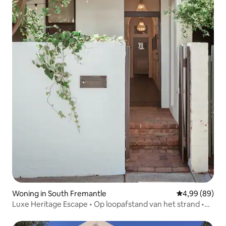
Woning in South Fremantle
Gemiddelde be
4,99 (89)
Luxe Heritage Escape • Op loopafstand van het strand •
Open haard