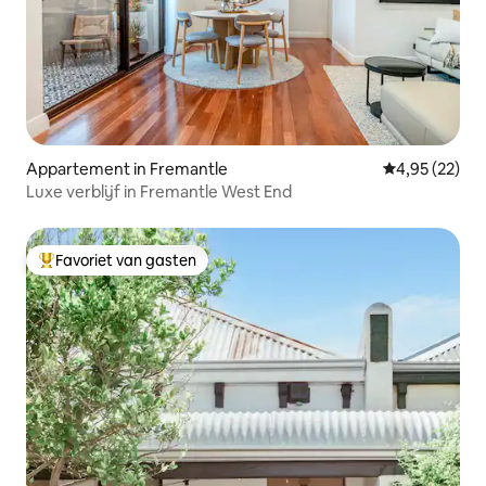
Appartement in Fremantle
Gemiddelde be
4,95 (22)
Luxe verblijf in Fremantle West End
Favoriet van gasten
Topfavoriet van gasten