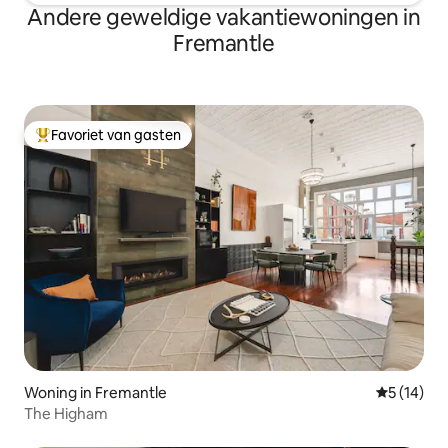
Andere geweldige vakantiewoningen in
Fremantle
Favoriet van gasten
Topfavoriet van gasten
Woning in Fremantle
Gemiddelde
5 (14)
The Higham