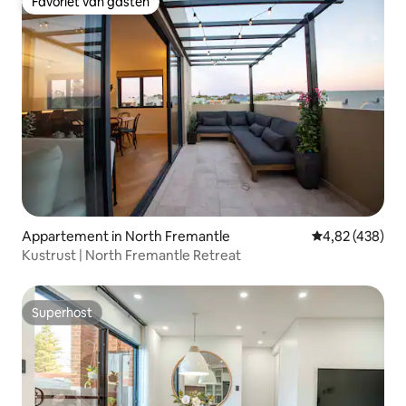
Favoriet van gasten
Favoriet van gasten
Appartement in North Fremantle
Gemiddelde beo
4,82 (438)
Kustrust | North Fremantle Retreat
Superhost
Superhost