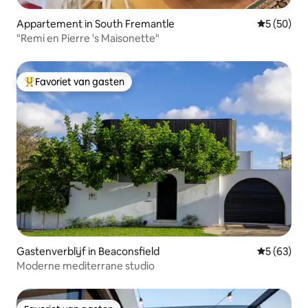
Appartement in South Fremantle
Gemiddelde
5 (50)
"Remi en Pierre 's Maisonette"
Favoriet van gasten
Topfavoriet van gasten
Gastenverblijf in Beaconsfield
Gemiddelde
5 (63)
Moderne mediterrane studio