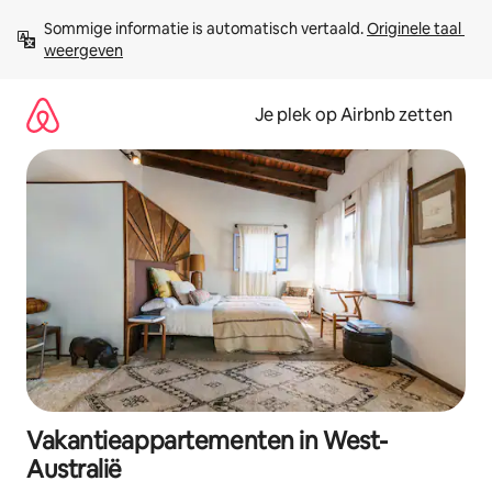
Ga
Sommige informatie is automatisch vertaald. 
Originele taal 
direct
weergeven
naar
inhoud
Je plek op Airbnb zetten
Vakantieappartementen in West-
Australië