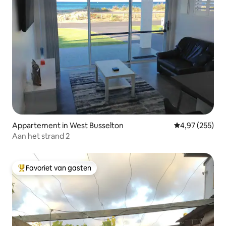
Appartement in West Busselton
Gemiddelde beo
4,97 (255)
Aan het strand 2
Favoriet van gasten
Topfavoriet van gasten