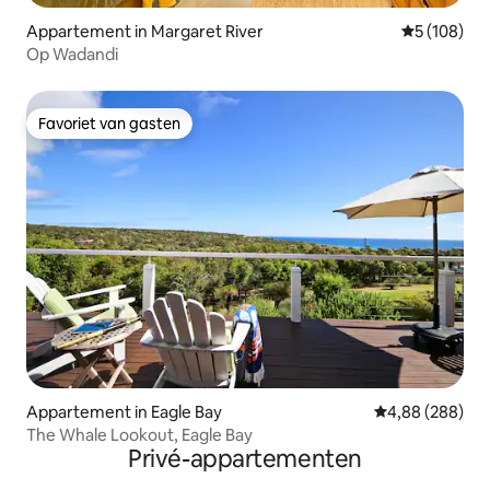
Appartement in Margaret River
Gemiddelde 
5 (108)
Op Wadandi
Favoriet van gasten
Favoriet van gasten
Appartement in Eagle Bay
Gemiddelde beo
4,88 (288)
The Whale Lookout, Eagle Bay
Privé-appartementen