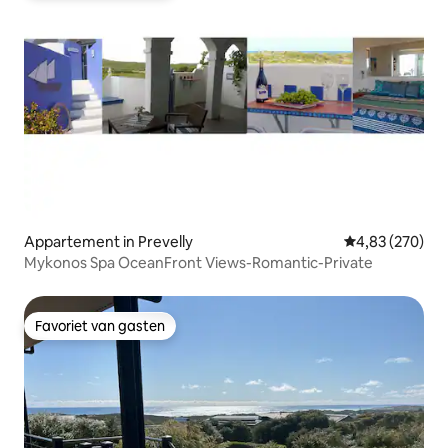
Appartement in Prevelly
Gemiddelde beo
4,83 (270)
Mykonos Spa OceanFront Views-Romantic-Private
Favoriet van gasten
Favoriet van gasten