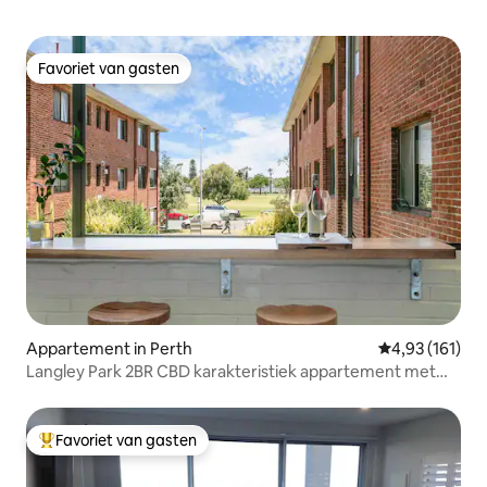
Favoriet van gasten
Favoriet van gasten
Appartement in Perth
Gemiddelde beo
4,93 (161)
Langley Park 2BR CBD karakteristiek appartement met
GRATIS parkeergelegenheid
Favoriet van gasten
Topfavoriet van gasten