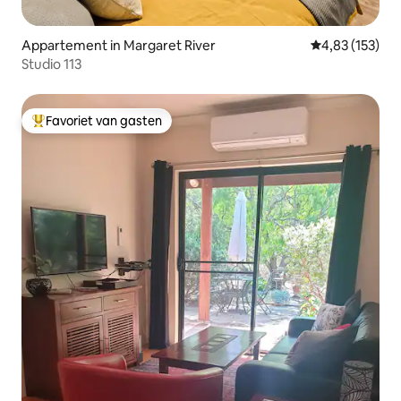
Appartement in Margaret River
Gemiddelde beo
4,83 (153)
Studio 113
Favoriet van gasten
Topfavoriet van gasten