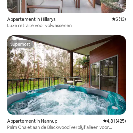
Appartement in Hillarys
Gemiddeld
5 (13)
Luxe retraite voor volwassenen
Superhost
Superhost
Appartement in Nannup
Gemiddelde beo
4,81 (425)
Palm Chalet aan de Blackwood Verblijf alleen voor
volwassenen