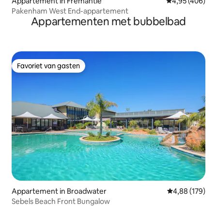
Appartement in Fremantle
Gemiddelde beo
4,95 (406)
Pakenham West End-appartement
Appartementen met bubbelbad
Favoriet van gasten
Favoriet van gasten
Appartement in Broadwater
Gemiddelde beo
4,88 (179)
Sebels Beach Front Bungalow