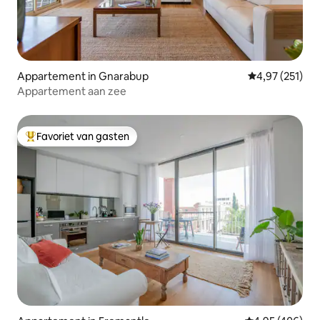
Appartement in Gnarabup
Gemiddelde beo
4,97 (251)
Appartement aan zee
Favoriet van gasten
Topfavoriet van gasten