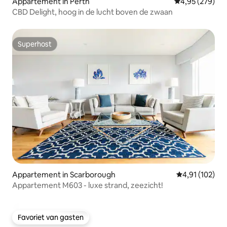
Appartement in Perth
Gemiddelde beo
4,95 (279)
CBD Delight, hoog in de lucht boven de zwaan
Superhost
Superhost
Appartement in Scarborough
Gemiddelde beo
4,91 (102)
Appartement M603 - luxe strand, zeezicht!
Favoriet van gasten
Favoriet van gasten