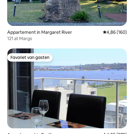
Appartement in Margaret River
Gemiddelde beo
4,86 (160)
121 at Margs
Favoriet van gasten
Favoriet van gasten