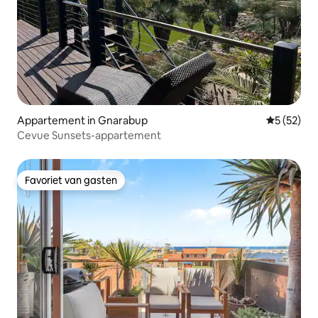
Appartement in Gnarabup
Gemiddelde
5 (52)
Cevue Sunsets-appartement
Favoriet van gasten
Favoriet van gasten