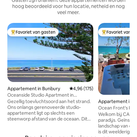
Gasten zijn unaniem: deze appartementen worden
hoog beoordeeld voor hun locatie, netheid en nog
veel meer.
Favoriet van gasten
Favoriet van g
Topfavoriet van gasten
Topfavoriet van 
Appartement in Bunbury
Gemiddelde beoordeling van 4,9
4,96 (175)
Oceanside Studio Apartment in
Bunbury, WA
Gezellig toevluchtsoord aan het strand.
Appartement in N
Ons onlangs gerenoveerde studio-
ee
Ocean Front's Pen
appartement ligt op slechts een
Welkom bij CALMA
steenworp afstand van de oceaan. Dit
paradijs. Geïnspir
uitnodigende uitje is ingericht in een
landschap van de I
frisse kuststijl en is ideaal voor koppels
is dit weelderige
of een tussenstop tijdens je reis door