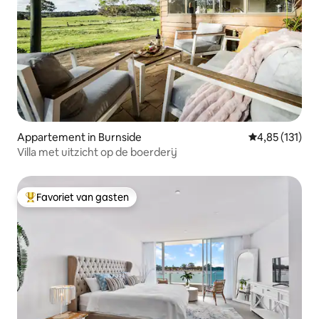
Appartement in Burnside
Gemiddelde be
4,85 (131)
Villa met uitzicht op de boerderij
Favoriet van gasten
Topfavoriet van gasten