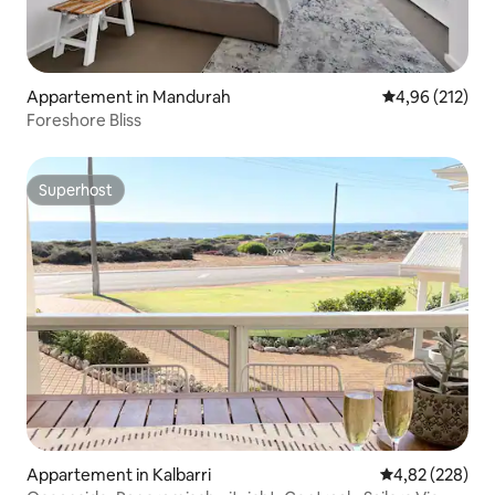
Appartement in Mandurah
Gemiddelde beo
4,96 (212)
Foreshore Bliss
Superhost
Superhost
Appartement in Kalbarri
Gemiddelde beo
4,82 (228)