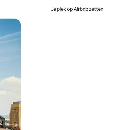
Je plek op Airbnb zetten
en of swipen.