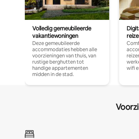
Volledig gemeubileerde
Digi
vakantiewoningen
reiz
Deze gemeubileerde
Comf
accommodaties hebben alle
acco
voorzieningen van thuis, van
reize
rustige berghutten tot
werke
handige appartementen
wifi 
midden in de stad.
Voorzi