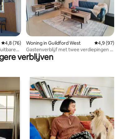
ecensies
Gemiddelde beoordeling van 4,8 op 5, 76 recensies
4,8 (76)
Woning in Guildford West
Gemiddelde beoordeli
4,9 (97)
luitbare
Gastenverblijf met twee verdiepingen |
gere verblijven
Privé en gezellig