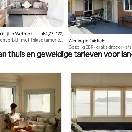
lijf in Wetherill Pa
Gemiddelde beoordeling van 4,77 op 5, 172 r
4,77 (172)
enverblijf met 1 slaapkamer en
g van 4,95 op 5, 75 recensies
Woning in Fairfield
ecken!
Gezellig 3BR+gratis droger+afs
n thuis en geweldige tarieven voor lan
voordeur