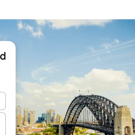
nd
een keuze met je de pijltjestoetsen omhoog en omlaag, óf door te tikk