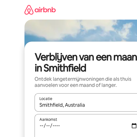
Ga
direct
naar
inhoud
Verblijven van een maa
in Smithfield
Ontdek langetermijnwoningen die als thuis
aanvoelen voor een maand of langer.
Locatie
Wanneer er resultaten beschikbaar zijn, maak je 
Aankomst