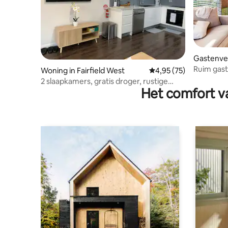
Gastenverb
rk
Ruim gast
Woning in Fairfield West
Gemiddelde beoordelin
4,95 (75)
zelf inch
2 slaapkamers, gratis droger, rustige
Het comfort va
plek, geen extra bezoeker