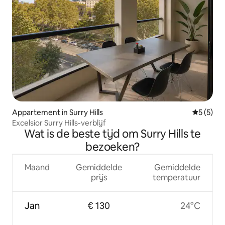
Appartement in Surry Hills
Gemiddeld
5 (5)
Excelsior Surry Hills-verblijf
Wat is de beste tijd om Surry Hills te
bezoeken?
Maand
Gemiddelde
Gemiddelde
prijs
temperatuur
Jan
€ 130
24°C