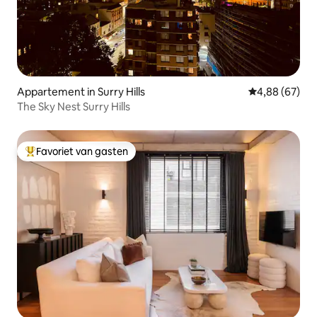
Appartement in Surry Hills
Gemiddelde be
4,88 (67)
The Sky Nest Surry Hills
Favoriet van gasten
Topfavoriet van gasten