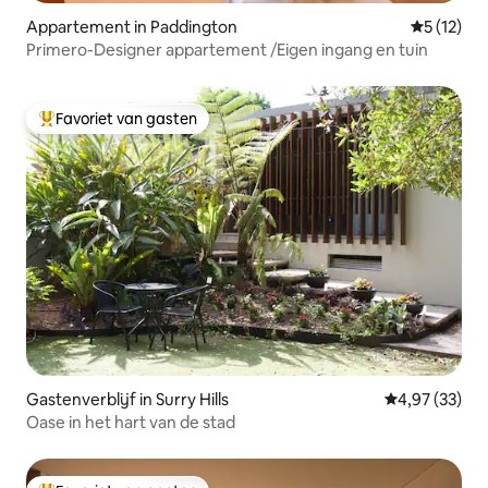
Appartement in Paddington
Gemiddeld
5 (12)
Primero-Designer appartement /Eigen ingang en tuin
Favoriet van gasten
Topfavoriet van gasten
Gastenverblijf in Surry Hills
Gemiddelde be
4,97 (33)
Oase in het hart van de stad