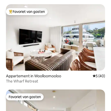
https://www.airbnb.com.au/help/article/336/what-
are-profile-verifications-and-how-do-i-
get-them
Favoriet van gasten
Topfavoriet van gasten
Appartement in Woolloomooloo
Gemiddelde
5 (40)
The Wharf Retreat
Favoriet van gasten
Favoriet van gasten