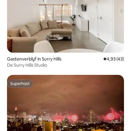
Gastenverblijf in Surry Hills
Gemiddelde be
4,93 (43)
De Surry Hills Studio
Superhost
Superhost