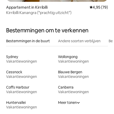
Appartement in Kirribilli
Gemiddelde be
4,95 (79)
Kirribilli Kanangra (“prachtig uitzicht”)
Bestemmingen om te verkennen
Bestemmingen in de buurt
Andere soorten verblijven
Bes
Sydney
Wollongong
Vakantiewoningen
Vakantiewoningen
Cessnock
Blauwe Bergen
Vakantiewoningen
Vakantiewoningen
Coffs Harbour
Canberra
Vakantiewoningen
Vakantiewoningen
Huntervallei
Meer tonen
Vakantiewoningen