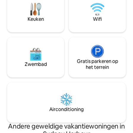
zoals vermeld op de Airbnb-kalender.
prachtig ingerich
Parkeren: Beperkt tot 2 uur. Niet ideaal
door comfort en s
voor gasten met auto. Oudejaarsavond -
duik in het zwemb
Keuken
Wifi
helaas NIET beschikbaar.
oceaan of maak ee
klif. Gratis parker
Gratis parkeren op
Zwembad
het terrein
Airconditioning
Andere geweldige vakantiewoningen in