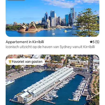
Appartement in Kirribilli
Gemiddeld
5 (5)
Iconisch uitzicht op de haven van Sydney vanuit Kirribilli
Favoriet van gasten
Topfavoriet van gasten