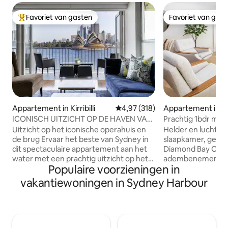
Favoriet van gasten
Favoriet van gas
Topfavoriet van gasten
Favoriet van gas
Appartement in Kirribilli
Gemiddelde beoordeling van 4,9
4,97 (318)
Appartement in V
ICONISCH UITZICHT OP DE HAVEN VAN
Prachti
SYDNEY EN HET OPERAGEBOUW
Uitzicht op het iconische operahuis en
Helder en luchtig
de brug Ervaar het beste van Sydney in
slaapkamer, genes
dit spectaculaire appartement aan het
Diamond Bay Cliff
water met een prachtig uitzicht op het
adembenemend uit
Populaire voorzieningen in
Opera House en de Harbour Bridge.
Het prachtige uitzic
Prachtig ingerichte, moderne keuken,
het rustgevende g
vakantiewoningen in Sydney Harbour
stijlvolle lounge en een balkon gemaakt
zorgen voor een o
voor zonsondergangdrankjes. Perfect
verbinding met de
voor reizigers die op zoek zijn naar
ontzagwekkende 
comfort, design en het meest iconische
stoeiende walviss
uitzicht van Sydney. LET OP: Beschikbaar
Ontspan met een w