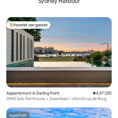
Sydney Harbour
Favoriet van gasten
Topfavoriet van gasten
Appartement in Darling Point
Gemiddelde be
4,97 (29)
OMG Sub-Penthouse + Zwembad + Uitzicht op de Brug
Superhost
Superhost