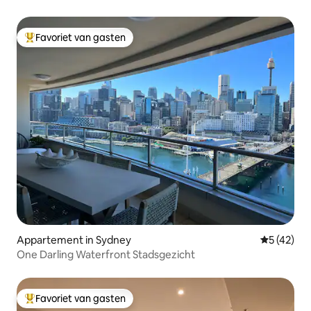
Favoriet van gasten
Topfavoriet van gasten
Appartement in Sydney
Gemiddelde
5 (42)
One Darling Waterfront Stadsgezicht
Favoriet van gasten
Topfavoriet van gasten