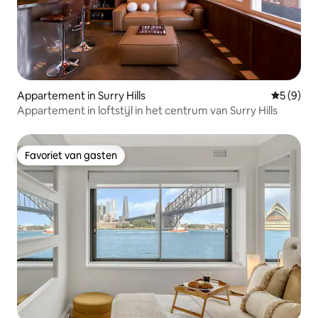
Appartement in Surry Hills
Gemiddeld
5 (9)
Appartement in loftstijl in het centrum van Surry Hills
Favoriet van gasten
Favoriet van gasten