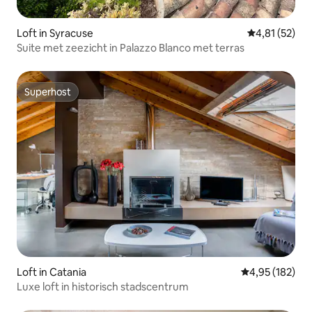
Loft in Syracuse
Gemiddelde be
4,81 (52)
Suite met zeezicht in Palazzo Blanco met terras
Superhost
Superhost
Loft in Catania
Gemiddelde beo
4,95 (182)
Luxe loft in historisch stadscentrum