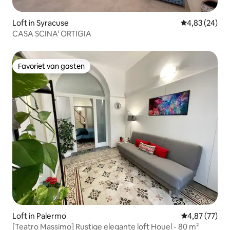
Loft in Syracuse
Gemiddelde be
4,83 (24)
CASA SCINA' ORTIGIA
Favoriet van gasten
Favoriet van gasten
Loft in Palermo
Gemiddelde be
4,87 (77)
[Teatro Massimo] Rustige elegante loft Houel - 80 m²