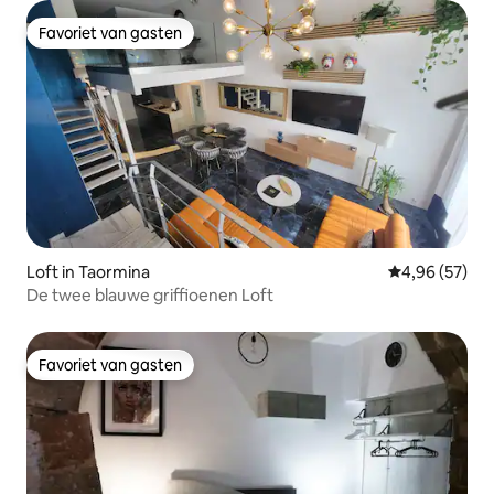
Favoriet van gasten
Favoriet van gasten
Loft in Taormina
Gemiddelde be
4,96 (57)
De twee blauwe griffioenen Loft
Favoriet van gasten
Favoriet van gasten