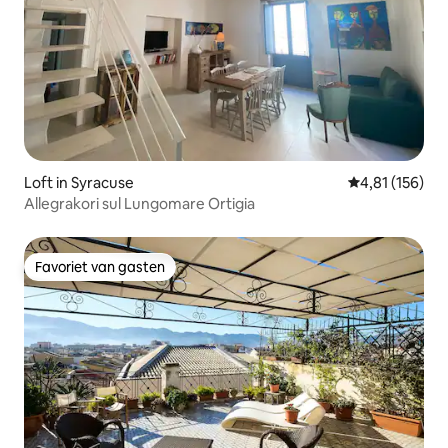
Loft in Syracuse
Gemiddelde beo
4,81 (156)
Allegrakori sul Lungomare Ortigia
Favoriet van gasten
Favoriet van gasten