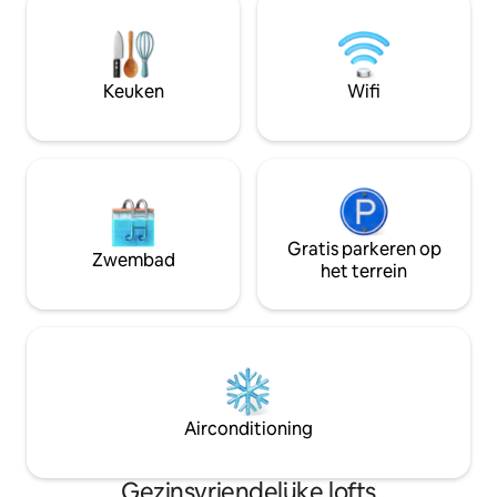
bestaande uit ee
exclusief uitzicht op de daken van de
tweepersoonsbed
stad, terwijl je vanuit de
douche en een r
badkamerramen naar de Etna kunt
je de slaapbank en
kijken. Het penthouse is ideaal voor
Keuken
Wifi
koppels die de diverse, kleurrijke en
multi-etnische Catania willen
ontdekken.
Gratis parkeren op
Zwembad
het terrein
Airconditioning
Gezinsvriendelijke lofts