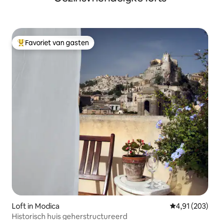
Favoriet van gasten
Topfavoriet van gasten
Loft in Modica
Gemiddelde beo
4,91 (203)
Historisch huis geherstructureerd