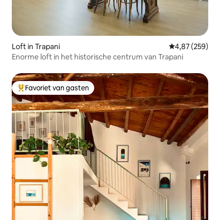
Loft in Trapani
Gemiddelde beo
4,87 (259)
Enorme loft in het historische centrum van Trapani
Favoriet van gasten
Topfavoriet van gasten