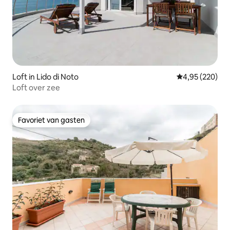
Loft in Lido di Noto
Gemiddelde beo
4,95 (220)
Loft over zee
Favoriet van gasten
Favoriet van gasten