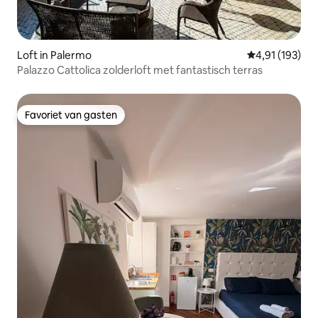
Loft in Palermo
Gemiddelde beo
4,91 (193)
Palazzo Cattolica zolderloft met fantastisch terras
Favoriet van gasten
Favoriet van gasten