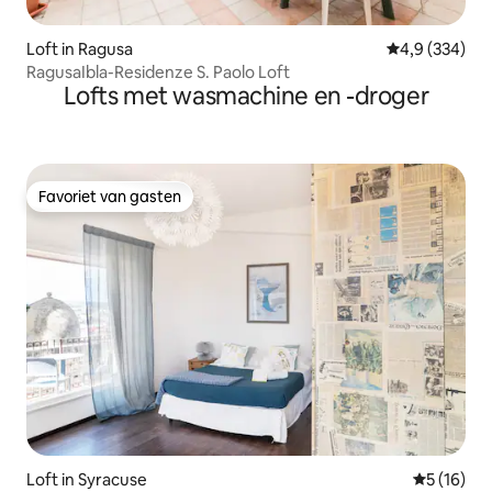
Loft in Ragusa
Gemiddelde be
4,9 (334)
RagusaIbla-Residenze S. Paolo Loft
Lofts met wasmachine en -droger
Favoriet van gasten
Favoriet van gasten
Loft in Syracuse
Gemiddelde
5 (16)