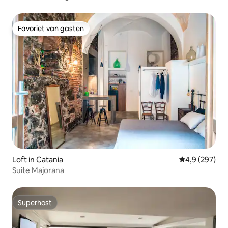
Favoriet van gasten
Favoriet van gasten
Loft in Catania
Gemiddelde be
4,9 (297)
Suite Majorana
Superhost
Superhost