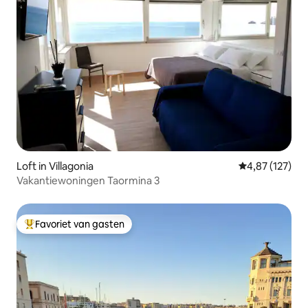
Loft in Villagonia
Gemiddelde beo
4,87 (127)
Vakantiewoningen Taormina 3
Favoriet van gasten
Topfavoriet van gasten