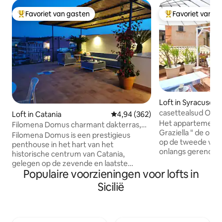
Favoriet van gasten
Favoriet van g
Topfavoriet van gasten
Topfavoriet van 
Loft in Syracuse
casettealsud Ortig
Loft in Catania
Gemiddelde beoordeling van 4,9
4,94 (362)
Het appartement i
Filomena Domus charmant dakterras,
Graziella " de ouds
Catania
Filomena Domus is een prestigieus
op de tweede verd
penthouse in het hart van het
onlangs gerenove
historische centrum van Catania,
gebouw. Het heeft
gelegen op de zevende en laatste
55 vierkante meter
Populaire voorzieningen voor lofts in
verdieping van een gebouw gelegen aan
verdieping uitstre
de beroemde Via Santa Filomena,
Sicilië
zolderloft met ee
uitgerust met een groot dak met
tweepersoonsbed. 
uitzicht op de vele locaties van het
terras. Het appar
nachtleven van de stad en van waaruit
leefbaar voor twe
gasten kunnen genieten van een