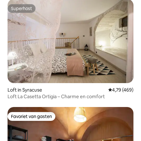
Superhost
Superhost
Loft in Syracuse
Gemiddelde beo
4,79 (469)
Loft La Casetta Ortigia – Charme en comfort
Favoriet van gasten
Favoriet van gasten