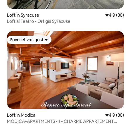
Loft in Syracuse
Gemiddelde b
4,9 (30)
Loft al Teatro - Ortigia Syracuse
Favoriet van gasten
Favoriet van gasten
Loft in Modica
Gemiddelde b
4,9 (30)
MODICA-APARTMENTS - 1 - CHARME APPARTEMENT
SICILIË