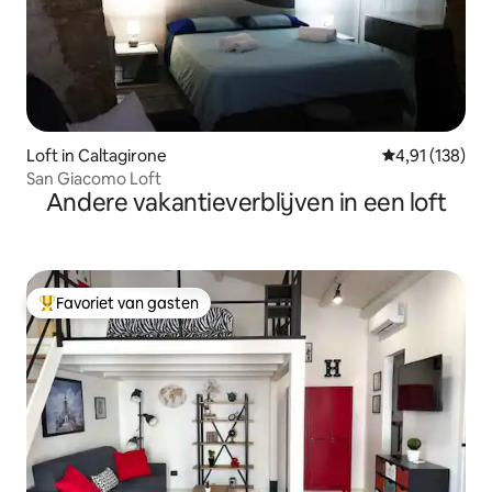
Loft in Caltagirone
Gemiddelde beo
4,91 (138)
San Giacomo Loft
Andere vakantieverblijven in een loft
Favoriet van gasten
Topfavoriet van gasten