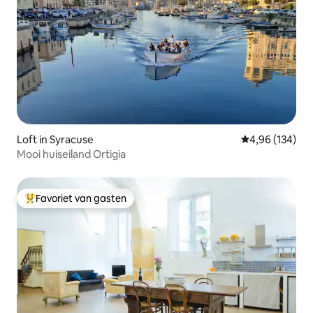
Loft in Syracuse
Gemiddelde beo
4,96 (134)
Mooi huiseiland Ortigia
Favoriet van gasten
Topfavoriet van gasten