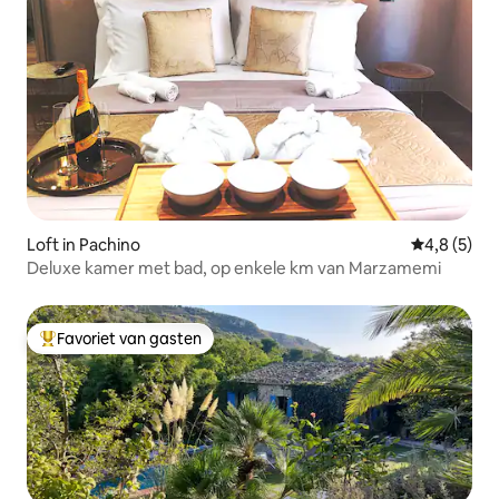
Loft in Pachino
Gemiddelde 
4,8 (5)
Deluxe kamer met bad, op enkele km van Marzamemi
Favoriet van gasten
Topfavoriet van gasten