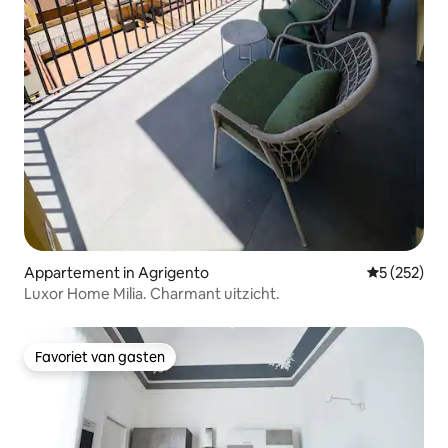
Appartement in Agrigento
Gemiddelde 
5 (252)
Luxor Home Milia. Charmant uitzicht.
Favoriet van gasten
Favoriet van gasten