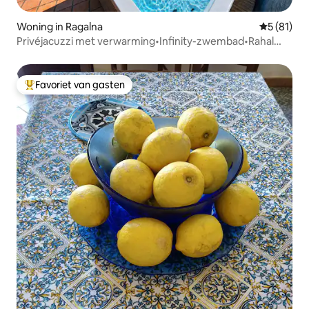
Woning in Ragalna
Gemiddelde
5 (81)
Privéjacuzzi met verwarming•Infinity-zwembad•Rahal
Luxury
Favoriet van gasten
Topfavoriet van gasten