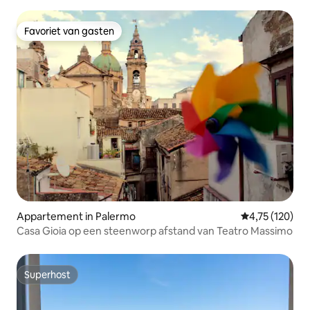
Favoriet van gasten
Favoriet van gasten
Appartement in Palermo
Gemiddelde beo
4,75 (120)
Casa Gioia op een steenworp afstand van Teatro Massimo
Superhost
Superhost