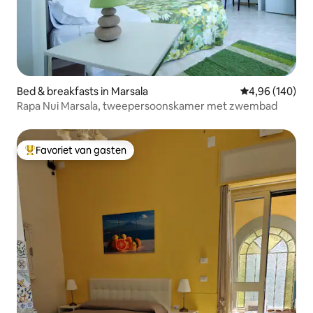
Bed & breakfasts in Marsala
Gemiddelde beo
4,96 (140)
Rapa Nui Marsala, tweepersoonskamer met zwembad
Favoriet van gasten
Topfavoriet van gasten