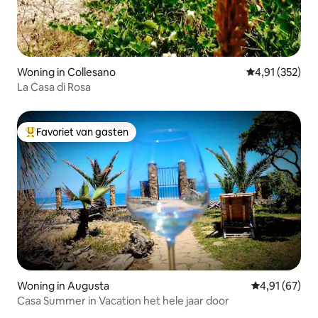
Woning in Collesano
Gemiddelde beo
4,91 (352)
La Casa di Rosa
Favoriet van gasten
Topfavoriet van gasten
Woning in Augusta
Gemiddelde be
4,91 (67)
Casa Summer in Vacation het hele jaar door