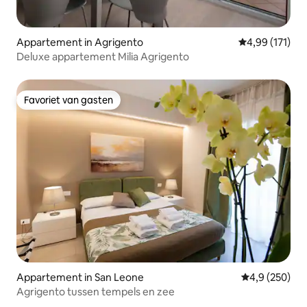
Appartement in Agrigento
Gemiddelde beo
4,99 (171)
Deluxe appartement Milia Agrigento
Favoriet van gasten
Favoriet van gasten
Appartement in San Leone
Gemiddelde be
4,9 (250)
Agrigento tussen tempels en zee