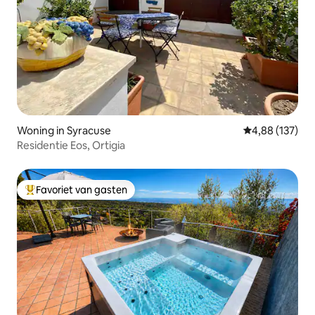
Woning in Syracuse
Gemiddelde beo
4,88 (137)
Residentie Eos, Ortigia
Favoriet van gasten
Topfavoriet van gasten