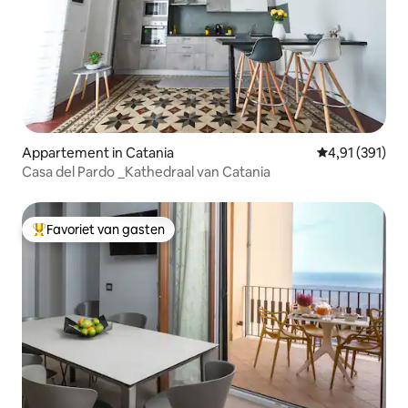
Appartement in Catania
Gemiddelde beo
4,91 (391)
Casa del Pardo _Kathedraal van Catania
Favoriet van gasten
Topfavoriet van gasten