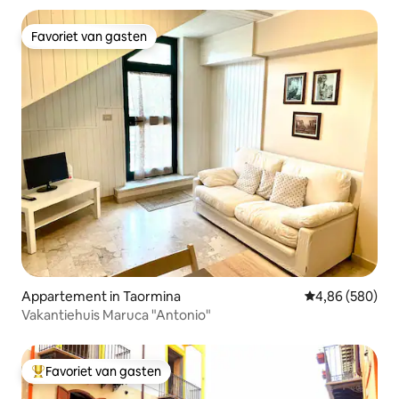
Favoriet van gasten
Favoriet van gasten
Appartement in Taormina
Gemiddelde beo
4,86 (580)
Vakantiehuis Maruca "Antonio"
Favoriet van gasten
Topfavoriet van gasten