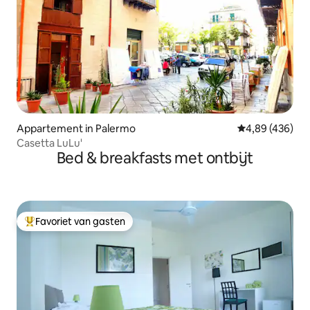
Appartement in Palermo
Gemiddelde beo
4,89 (436)
Casetta LuLu'
Bed & breakfasts met ontbijt
Favoriet van gasten
Topfavoriet van gasten