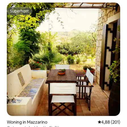
Superhost
Superhost
Woning in Mazzarino
Gemiddelde beo
4,88 (201)