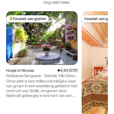
nog veel meer.
Favoriet van gasten
Favoriet van gas
Topfavoriet van gasten
Favoriet van gas
Huisje in Nicosia
Gemiddelde beoordeling van 4,9
4,93 (579)
Siciliaanse bergoase - Gehele Villa (Smart
W.
Onze plek is een milieuvriendelijke oase
van groen in een weelderig gebied in het
centrum van Sicilië, omgeven door
Nebrodi-gebergte in het hart van een
natuurreservaat met dromerig uitzicht
en paden, ver van de drukte van de stad,
het inademen van schone lucht. Parken,