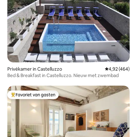
Privékamer in Castelluzzo
Gemiddelde beo
4,92 (464)
Bed & Breakfast in Castelluzzo. Nieuw met zwembad
Favoriet van gasten
Topfavoriet van gasten