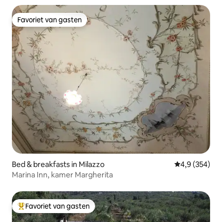
Favoriet van gasten
Favoriet van gasten
Bed & breakfasts in Milazzo
Gemiddelde be
4,9 (354)
Marina Inn, kamer Margherita
Favoriet van gasten
Topfavoriet van gasten