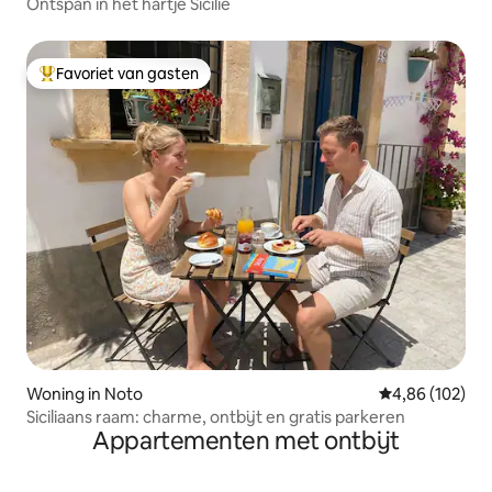
Ontspan in het hartje Sicilië
Favoriet van gasten
Topfavoriet van gasten
Woning in Noto
Gemiddelde beo
4,86 (102)
Siciliaans raam: charme, ontbijt en gratis parkeren
Appartementen met ontbijt