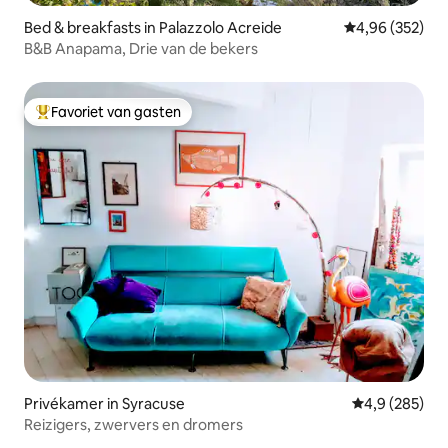
Bed & breakfasts in Palazzolo Acreide
Gemiddelde beo
4,96 (352)
B&B Anapama, Drie van de bekers
Favoriet van gasten
Topfavoriet van gasten
Privékamer in Syracuse
Gemiddelde be
4,9 (285)
Reizigers, zwervers en dromers