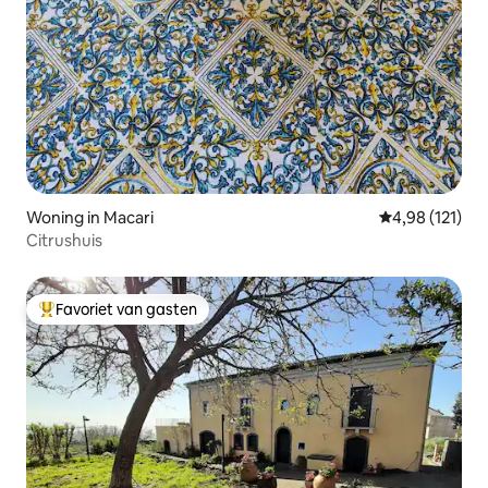
Woning in Macari
Gemiddelde beo
4,98 (121)
Citrushuis
Favoriet van gasten
Topfavoriet van gasten