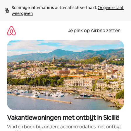
Ga
Sommige informatie is automatisch vertaald. 
Originele taal 
direct
weergeven
naar
inhoud
Je plek op Airbnb zetten
Vakantiewoningen met ontbijt in Sicilië
Vind en boek bijzondere accommodaties met ontbijt