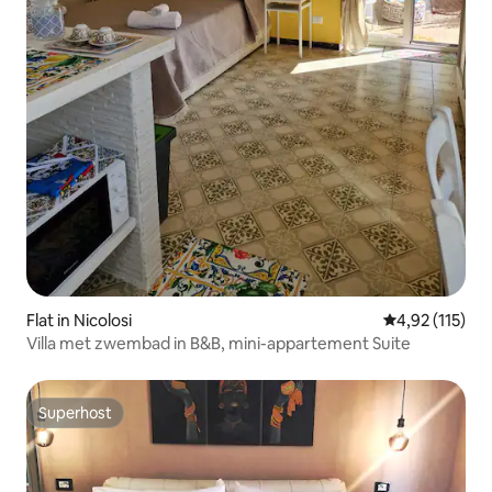
Flat in Nicolosi
Gemiddelde be
4,92 (115)
Villa met zwembad in B&B, mini-appartement Suite
Superhost
Superhost