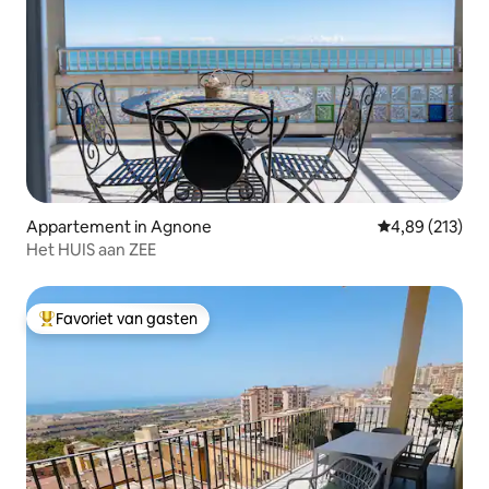
Appartement in Agnone
Gemiddelde beo
4,89 (213)
Het HUIS aan ZEE
Favoriet van gasten
Topfavoriet van gasten