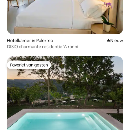
Hotelkamer in Palermo
Nieuwe ac
Nieuw
DISìO charmante residentie 'A ranni
Favoriet van gasten
Favoriet van gasten