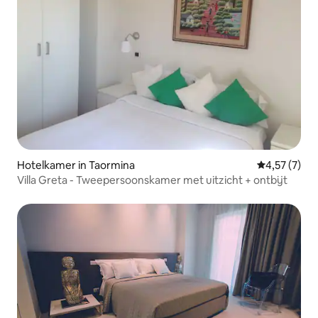
Hotelkamer in Taormina
Gemiddelde b
4,57 (7)
Villa Greta - Tweepersoonskamer met uitzicht + ontbijt