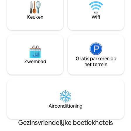
Een toevluchtsoord waar ontspanning,
Duomo di San Gior
stijl en authenticiteit samenkomen in
een unieke plek.
Keuken
Wifi
Gratis parkeren op
Zwembad
het terrein
Airconditioning
Gezinsvriendelijke boetiekhotels