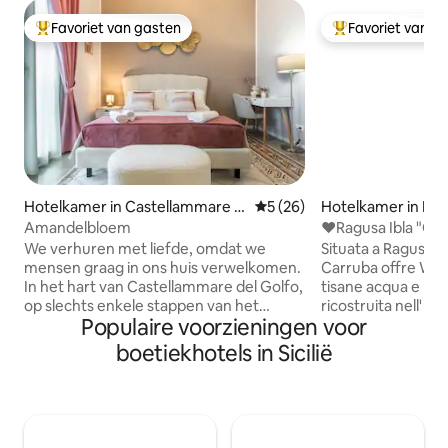
Favoriet van gasten
Favoriet van g
Topfavoriet van gasten
Topfavoriet van 
Hotelkamer in Castellammare d
Gemiddelde beoordeling van
5 (26)
Hotelkamer in Rag
el Golfo
Amandelbloem
❤️Ragusa Ibla "Ca
eigen badkamer❤
We verhuren met liefde, omdat we
Situata a Ragusa ibla la nostra ca
mensen graag in ons huis verwelkomen.
Carruba offre WIFI, TV e frigo
In het hart van Castellammare del Golfo,
tisane acqua e bisc
op slechts enkele stappen van het
ricostruita nell' 1
Populaire voorzieningen voor
historische centrum en de belangrijkste
un antico pozzo de
bezienswaardigheden, ligt de Villa
una pietra in cui venivano anticamente
boetiekhotels in Sicilië
Giardino Segreto: een charmante 18e-
legati gli animali. ll bagno privato è
eeuwse historische residentie met
completo di bidet 
originele fresco's, vier elegante kamers
diffusore Immersi 
— drie met uitzicht op zee —, modern
"iusu", si trova a pochi metri dal centro,
comfort en een charmante binnentuin.
con ristoranti, bar