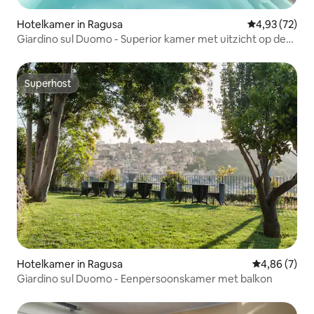
Hotelkamer in Ragusa
Gemiddelde be
4,93 (72)
Giardino sul Duomo - Superior kamer met uitzicht op de
Dom
Superhost
Superhost
Hotelkamer in Ragusa
Gemiddelde b
4,86 (7)
Giardino sul Duomo - Eenpersoonskamer met balkon