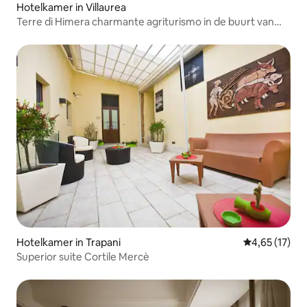
Hotelkamer in Villaurea
Terre di Himera charmante agriturismo in de buurt van
Cefalu
Hotelkamer in Trapani
Gemiddelde be
4,65 (17)
Superior suite Cortile Mercè