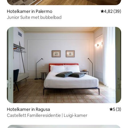
Hotelkamer in Palermo
Gemiddelde be
4,82 (39)
Junior Suite met bubbelbad
Hotelkamer in Ragusa
Gemiddeld
5 (3)
Castellett Familieresidentie | Luigi-kamer