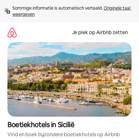
Ga
Sommige informatie is automatisch vertaald. 
Originele taal 
direct
weergeven
naar
inhoud
Je plek op Airbnb zetten
Boetiekhotels in Sicilië
Vind en boek bijzondere boetiekhotels op Airbnb