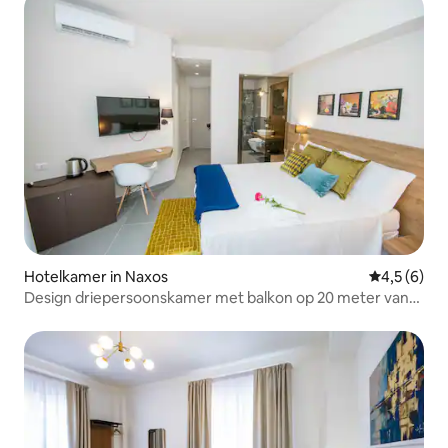
Hotelkamer in Naxos
Gemiddelde 
4,5 (6)
Design driepersoonskamer met balkon op 20 meter van
de zee