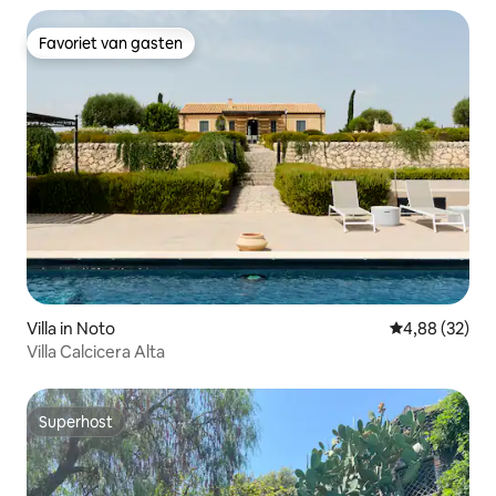
Favoriet van gasten
Favoriet van gasten
Villa in Noto
Gemiddelde be
4,88 (32)
Villa Calcicera Alta
Superhost
Superhost