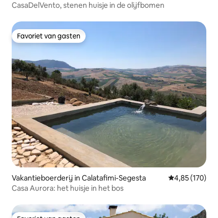
CasaDelVento, stenen huisje in de olijfbomen
Favoriet van gasten
Favoriet van gasten
Vakantieboerderij in Calatafimi-Segesta
Gemiddelde beo
4,85 (170)
Casa Aurora: het huisje in het bos