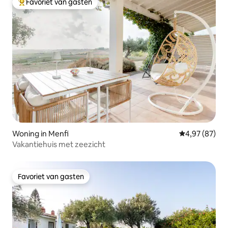
Favoriet van gasten
Topfavoriet van gasten
Woning in Menfi
Gemiddelde be
4,97 (87)
Vakantiehuis met zeezicht
Favoriet van gasten
Favoriet van gasten