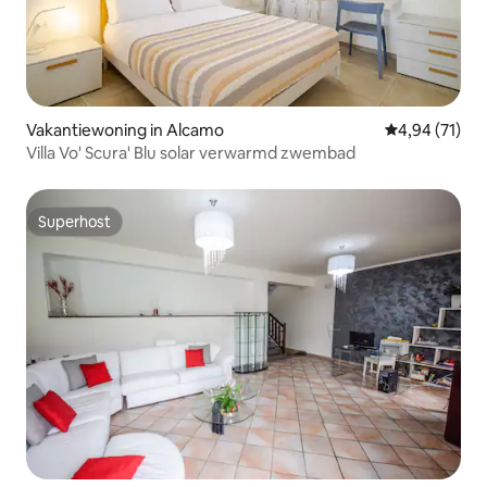
Vakantiewoning in Alcamo
Gemiddelde be
4,94 (71)
Villa Vo' Scura' Blu solar verwarmd zwembad
Superhost
Superhost