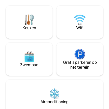
geselecteerd voor
buurt:perfect voor excursies, slim
Cucinelli Lyfestyl
werken, enogastronomische
tentoongesteld in
rondleidingen, voor koppels, gezinnen,
televisieprogramma
soloreizigers die van off-the-beaten-
bestemming voor w
track houden of ONDERWEG STOPPEN
authenticiteit, ele
MET een bezoek aan onze kusten.
Keuken
Wifi
absolute rust.
Beschikbaar voor langere reservering en
kooklessen op aanvraag!
Gratis parkeren op
Zwembad
het terrein
Airconditioning