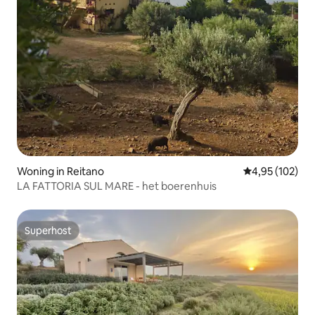
Woning in Reitano
Gemiddelde beo
4,95 (102)
LA FATTORIA SUL MARE - het boerenhuis
Superhost
Superhost