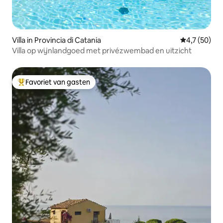
Villa in Provincia di Catania
Gemiddelde b
4,7 (50)
Villa op wijnlandgoed met privézwembad en uitzicht
Favoriet van gasten
Topfavoriet van gasten