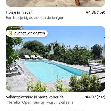
Huisje in Trapani
Gemiddelde beo
4,86 (159)
Een huisje bij de zee en de bergen
Favoriet van gasten
Topfavoriet van gasten
Vakantiewoning in Santa Venerina
Gemiddelde beo
4,97 (232)
"Nerello" Open ruimte Typisch Siciliaans