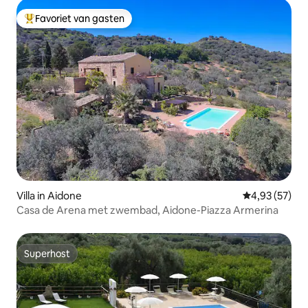
Favoriet van gasten
Topfavoriet van gasten
Villa in Aidone
Gemiddelde be
4,93 (57)
Casa de Arena met zwembad, Aidone-Piazza Armerina
Superhost
Superhost