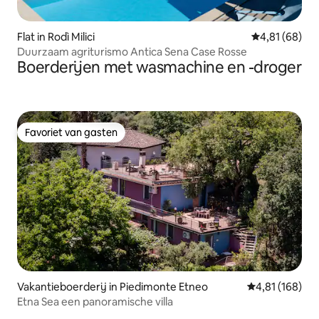
Flat in Rodì Milici
Gemiddelde be
4,81 (68)
Duurzaam agriturismo Antica Sena Case Rosse
Boerderijen met wasmachine en -droger
Favoriet van gasten
Favoriet van gasten
Vakantieboerderij in Piedimonte Etneo
Gemiddelde beo
4,81 (168)
Etna Sea een panoramische villa