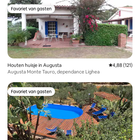
Favoriet van gasten
Favoriet van gasten
Houten huisje in Augusta
Gemiddelde beo
4,88 (121)
Augusta Monte Tauro, dependance Lighea
Favoriet van gasten
Favoriet van gasten