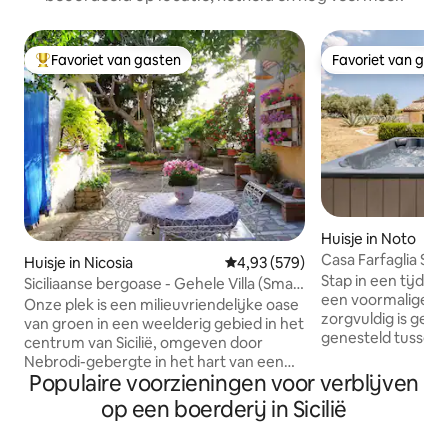
Favoriet van gasten
Favoriet van gas
Topfavoriet van gasten
Favoriet van gas
Huisje in Noto
Casa Farfaglia Su
Huisje in Nicosia
Gemiddelde beoordeling van 4,9
4,93 (579)
oliemolen
Stap in een tijdloo
Siciliaanse bergoase - Gehele Villa (Smart
een voormalige oli
W.
Onze plek is een milieuvriendelijke oase
zorgvuldig is ger
van groen in een weelderig gebied in het
genesteld tusse
centrum van Sicilië, omgeven door
olijfbomen, drog
Nebrodi-gebergte in het hart van een
aromatische kruid
Populaire voorzieningen voor verblijven
natuurreservaat met dromerig uitzicht
schoonheid van de
en paden, ver van de drukte van de stad,
op een boerderij in Sicilië
Deze unieke woning
het inademen van schone lucht. Parken,
Decoration, Living
boerderijen, kunst- en cultuur in de