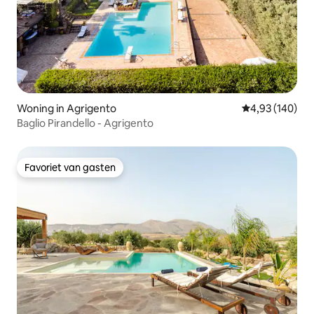
Woning in Agrigento
Gemiddelde beo
4,93 (140)
Baglio Pirandello - Agrigento
Favoriet van gasten
Favoriet van gasten