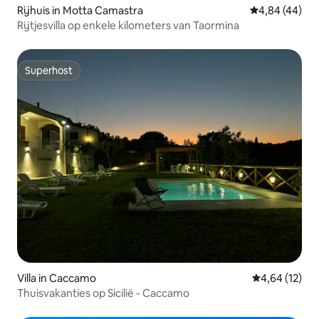
Rijhuis in Motta Camastra
Gemiddelde be
4,84 (44)
Rijtjesvilla op enkele kilometers van Taormina
Superhost
Superhost
Villa in Caccamo
Gemiddelde be
4,64 (12)
Thuisvakanties op Sicilië - Caccamo