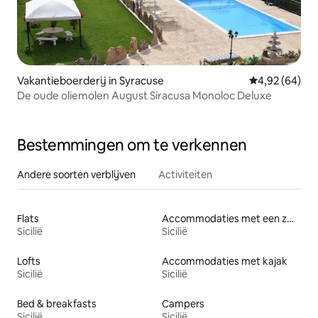
Vakantieboerderij in Syracuse
Gemiddelde be
4,92 (64)
De oude oliemolen August Siracusa Monoloc Deluxe
Bestemmingen om te verkennen
Andere soorten verblijven
Activiteiten
Flats
Accommodaties met een zwembad
Sicilië
Sicilië
Lofts
Accommodaties met kajak
Sicilië
Sicilië
Bed & breakfasts
Campers
Sicilië
Sicilië