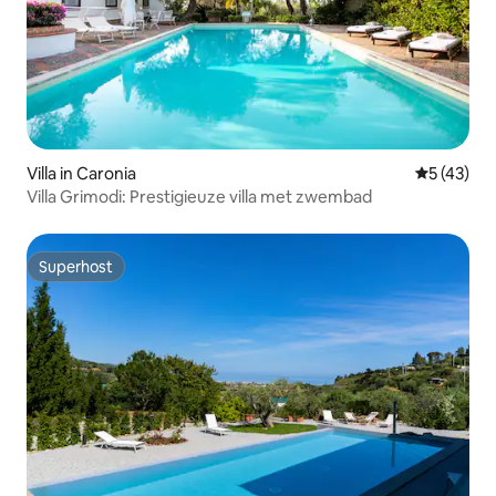
Villa in Caronia
Gemiddelde
5 (43)
Villa Grimodi: Prestigieuze villa met zwembad
Superhost
Superhost