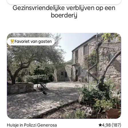
Gezinsvriendelijke verblijven op een
boerderij
Favoriet van gasten
Topfavoriet van gasten
Huisje in Polizzi Generosa
Gemiddelde beo
4,98 (187)