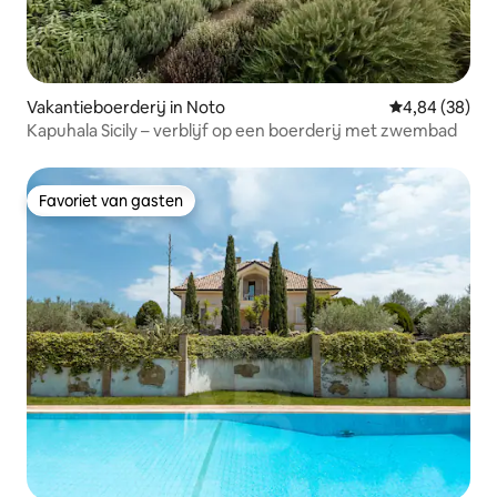
Vakantieboerderij in Noto
Gemiddelde be
4,84 (38)
Kapuhala Sicily – verblijf op een boerderij met zwembad
Favoriet van gasten
Favoriet van gasten