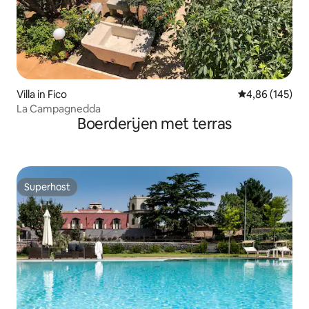
Villa in Fico
Gemiddelde beo
4,86 (145)
La Campagnedda
Boerderijen met terras
Superhost
Superhost