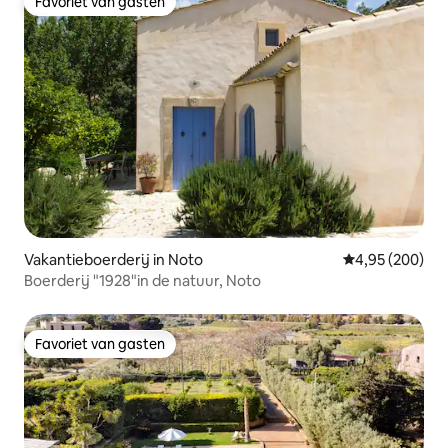
Favoriet van gasten
Favoriet van gasten
Vakantieboerderij in Noto
Gemiddelde beo
4,95 (200)
Boerderij "1928"in de natuur, Noto
Favoriet van gasten
Favoriet van gasten