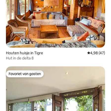
Houten huisje in Tigre
Gemiddelde be
4,98 (47)
Hut in de delta 8
Favoriet van gasten
Favoriet van gasten