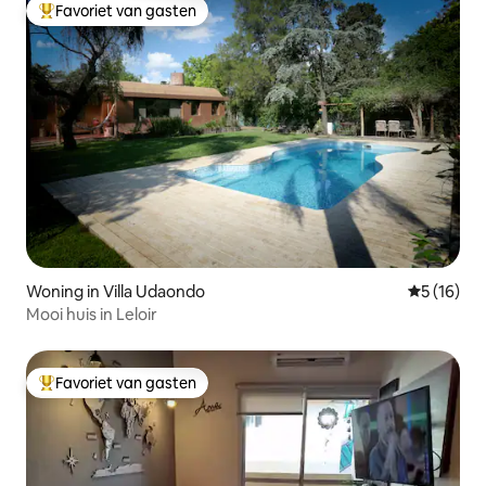
Favoriet van gasten
Topfavoriet van gasten
Woning in Villa Udaondo
Gemiddelde
5 (16)
Mooi huis in Leloir
Favoriet van gasten
Topfavoriet van gasten