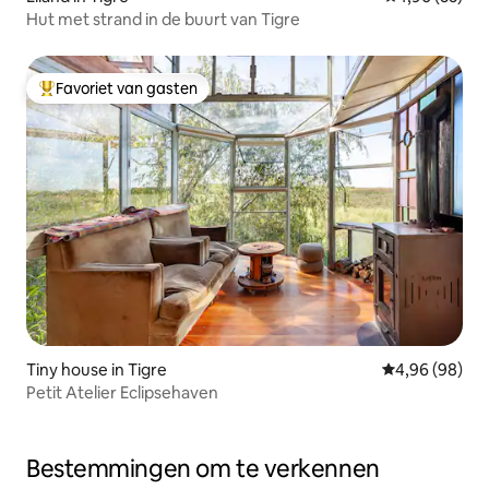
Hut met strand in de buurt van Tigre
Favoriet van gasten
Topfavoriet van gasten
Tiny house in Tigre
Gemiddelde be
4,96 (98)
Petit Atelier Eclipsehaven
Bestemmingen om te verkennen