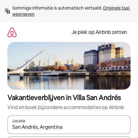
Ga
Sommige informatie is automatisch vertaald. 
Originele taal 
direct
weergeven
naar
inhoud
Je plek op Airbnb zetten
Vakantieverblijven in Villa San Andrés
Vind en boek bijzondere accommodaties op Airbnb
Locatie
Wanneer er resultaten beschikbaar zijn, maak je een keuze met 