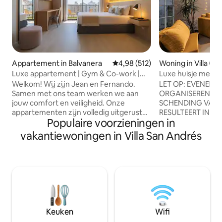
Appartement in Balvanera
Gemiddelde beoordeling van 4,9
4,98 (512)
Woning in Villa Or
Luxe appartement | Gym & Co-work |
Luxe huisje met z
Downtown BA Obelisco
Welkom! Wij zijn Jean en Fernando.
LET OP: EVENEME
Samen met ons team werken we aan
ORGANISEREN IS 
jouw comfort en veiligheid. Onze
SCHENDING VAN 
appartementen zijn volledig uitgerust
RESULTEERT IN EE
Populaire voorzieningen in
(beddengoed, handdoeken,
HET MAXIMUM AA
toiletartikelen, enz.). We hebben
BEPERKT TOT 10 P
vakantiewoningen in Villa San Andrés
toplocaties in Palermo, Recoleta, Puerto
van professionel
Madero en in de buurt van de Obelisk.
(luidsprekers, dj-
Inchecken kan vanaf 13.00 uur en
versterkers, mixer
uitchecken tot 11.00 uur. Om je te
ten strengste ver
helpen met je vluchtschema, bieden we
kan leiden tot ann
gratis bagageopslag op elk moment
van $ 300. Welkom
voor vroege aankomsten of late
residentie, je waar 
vertrekken. Lees verder voor meer
Volledig gemeubile
Keuken
Wifi
informatie over deze accommodatie en
buitenruimte - Privé zwembad - 4