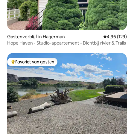
Gastenverblijf in Hagerman
Gemiddelde beo
4,96 (129)
Hope Haven - Studio-appartement - Dichtbij rivier & Trails
Favoriet van gasten
Topfavoriet van gasten