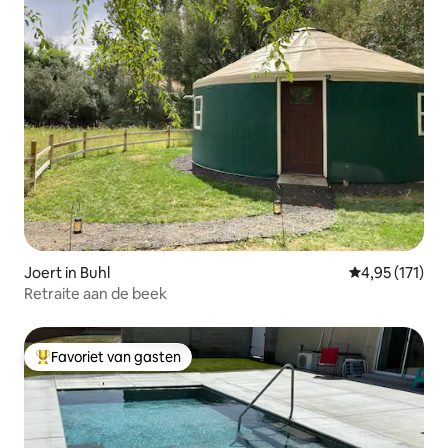
Joert in Buhl
Gemiddelde be
4,95 (171)
Retraite aan de beek
Favoriet van gasten
Topfavoriet van gasten