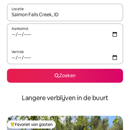
Locatie
Wanneer er resultaten beschikbaar zijn, maak je een keuze met 
Aankomst
Vertrek
Zoeken
Langere verblijven in de buurt
Favoriet van gasten
Topfavoriet van gasten