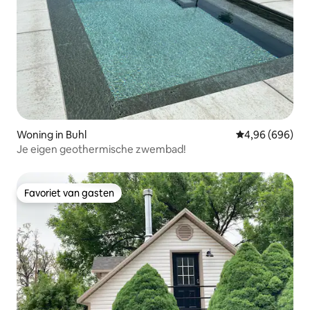
Woning in Buhl
Gemiddelde beo
4,96 (696)
Je eigen geothermische zwembad!
Favoriet van gasten
Favoriet van gasten