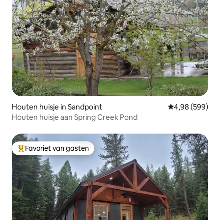
Houten huisje in Sandpoint
Gemiddelde beo
4,98 (599)
Houten huisje aan Spring Creek Pond
Favoriet van gasten
Topfavoriet van gasten