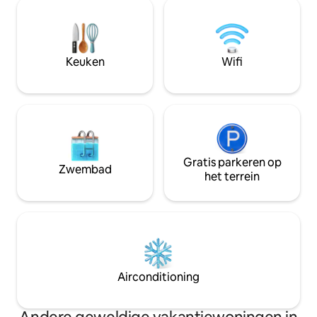
personen met een
verbinding wilt verbreken, dan is dit de
comfortabele slaa
plek voor jou.
complete badkame
accommodatie hee
en een eigen terr
Keuken
Wifi
de wilde dieren en
miljoen dollar!
Gratis parkeren op
Zwembad
het terrein
Airconditioning