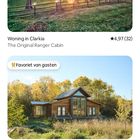
Woning in Clarkia
Gemiddelde be
4,97 (32)
The Original Ranger Cabin
Favoriet van gasten
Topfavoriet van gasten