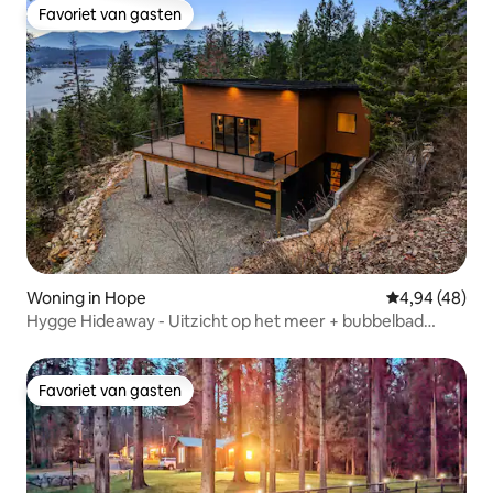
Favoriet van gasten
Favoriet van gasten
Woning in Hope
Gemiddelde be
4,94 (48)
Hygge Hideaway - Uitzicht op het meer + bubbelbad
GLOEDNIEUW
Favoriet van gasten
Favoriet van gasten