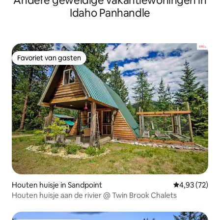
Andere geweldige vakantiewoningen in
Idaho Panhandle
Favoriet van gasten
Favoriet van gasten
Houten huisje in Sandpoint
Gemiddelde be
4,93 (72)
Houten huisje aan de rivier @ Twin Brook Chalets