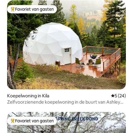
Favoriet van gasten
Topfavoriet van gasten
Koepelwoning in Kila
Gemiddelde
5 (24)
Zelfvoorzienende koepelwoning in de buurt van Ashley
Lake • Sterrenkijken en kampvuur
Favoriet van gasten
Topfavoriet van gasten