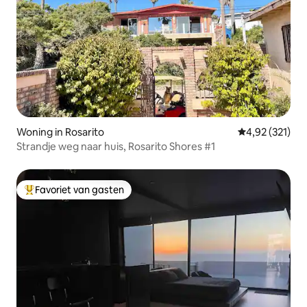
Woning in Rosarito
Gemiddelde beo
4,92 (321)
Strandje weg naar huis, Rosarito Shores #1
Favoriet van gasten
Topfavoriet van gasten