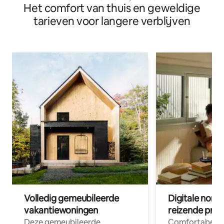
Het comfort van thuis en geweldige
GEWELDIG UITZICHT!!
tarieven voor langere verblijven
Volledig gemeubileerde
Digitale nom
vakantiewoningen
reizende prof
Deze gemeubileerde
Comfortabele