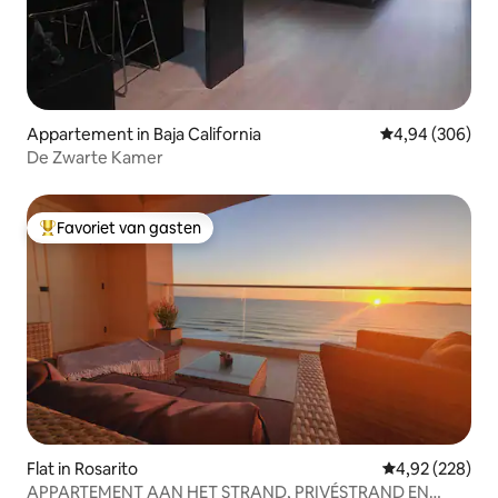
Appartement in Baja California
Gemiddelde beo
4,94 (306)
De Zwarte Kamer
Favoriet van gasten
Topfavoriet van gasten
Flat in Rosarito
Gemiddelde beo
4,92 (228)
APPARTEMENT AAN HET STRAND, PRIVÉSTRAND EN