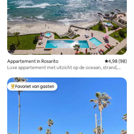
Appartement in Rosarito
Gemiddelde be
4,98 (98)
Luxe appartement met uitzicht op de oceaan, strand,
zwembad en jacuzzi
Favoriet van gasten
Topfavoriet van gasten