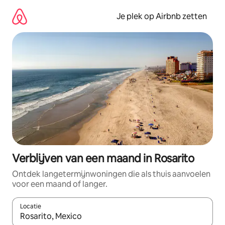
Ga
direct
Je plek op Airbnb zetten
naar
inhoud
Verblijven van een maand in Rosarito
Ontdek langetermijnwoningen die als thuis aanvoelen
voor een maand of langer.
Locatie
Wanneer er resultaten beschikbaar zijn, maak je een keuze met 