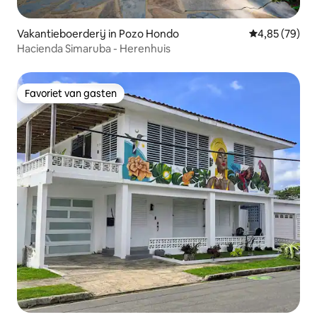
Vakantieboerderij in Pozo Hondo
Gemiddelde be
4,85 (79)
Hacienda Simaruba - Herenhuis
Favoriet van gasten
Favoriet van gasten