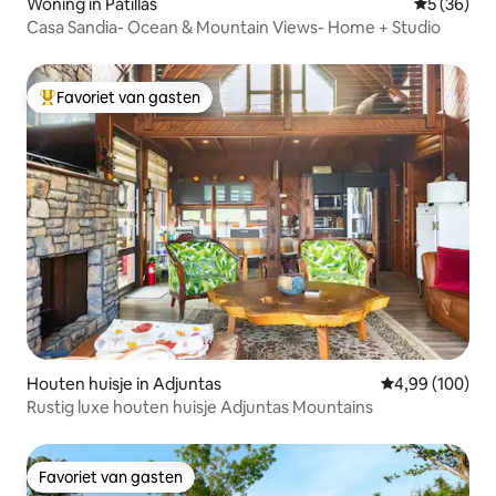
Woning in Patillas
Gemiddelde
5 (36)
Casa Sandia- Ocean & Mountain Views- Home + Studio
Favoriet van gasten
Topfavoriet van gasten
Houten huisje in Adjuntas
Gemiddelde beo
4,99 (100)
Rustig luxe houten huisje Adjuntas Mountains
Favoriet van gasten
Favoriet van gasten