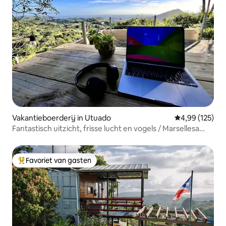
Vakantieboerderij in Utuado
Gemiddelde beo
4,99 (125)
Fantastisch uitzicht, frisse lucht en vogels / Marsellesa
House
Favoriet van gasten
Topfavoriet van gasten