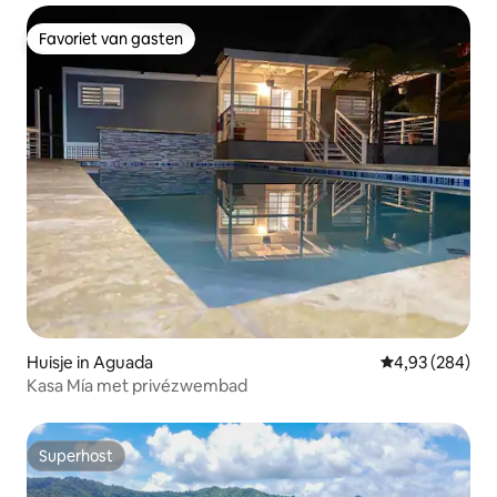
Favoriet van gasten
Favoriet van gasten
Huisje in Aguada
Gemiddelde beo
4,93 (284)
Kasa Mía met privézwembad
Superhost
Superhost