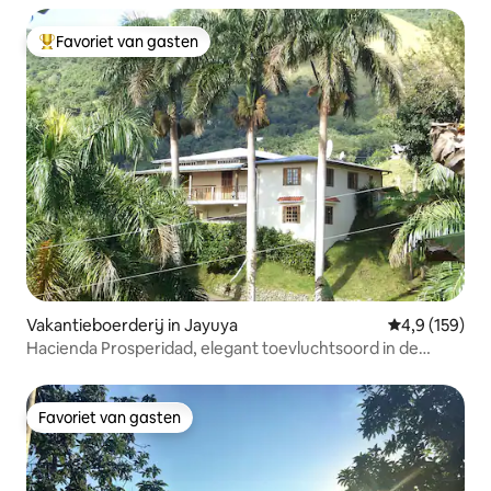
Favoriet van gasten
Topfavoriet van gasten
Vakantieboerderij in Jayuya
Gemiddelde be
4,9 (159)
Hacienda Prosperidad, elegant toevluchtsoord in de
bergen
Favoriet van gasten
Favoriet van gasten