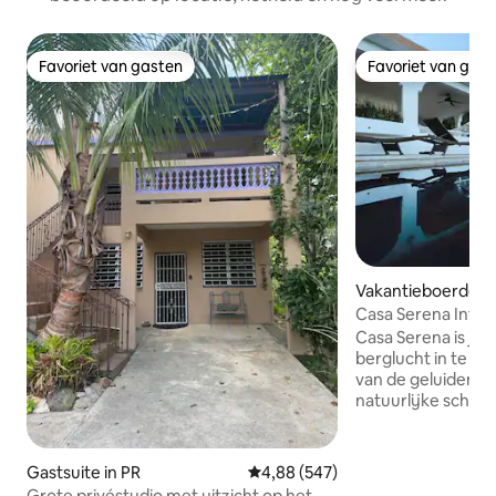
Favoriet van gasten
Favoriet van gas
Favoriet van gasten
Favoriet van gas
Vakantieboerderij 
ías
Casa Serena Infini
Retreat
Casa Serena is je
berglucht in te a
van de geluiden e
natuurlijke schoo
Het is een bergret
van een huis. Genesteld in een
afgelegen bergac
Gastsuite in PR
Gemiddelde beoordeling van 4,8
4,88 (547)
vruchtbaar land va
Grote privéstudio met uitzicht op het