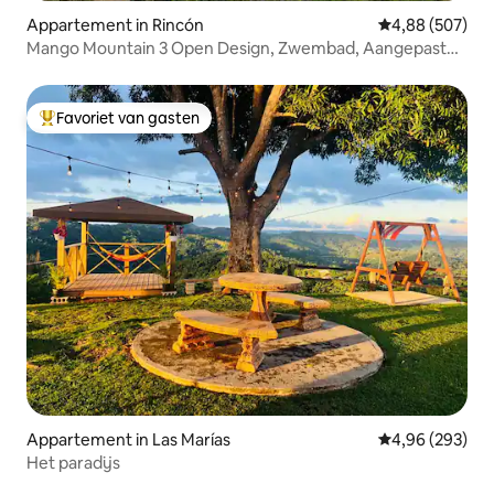
Appartement in Rincón
Gemiddelde beo
4,88 (507)
Mango Mountain 3 Open Design, Zwembad, Aangepaste
Douche
Favoriet van gasten
Topfavoriet van gasten
Appartement in Las Marías
Gemiddelde beo
4,96 (293)
Het paradijs