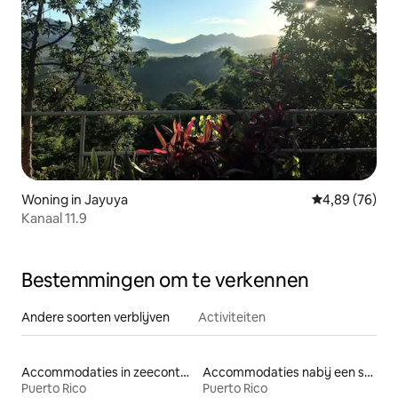
Woning in Jayuya
Gemiddelde be
4,89 (76)
Kanaal 11.9
Bestemmingen om te verkennen
Andere soorten verblijven
Activiteiten
Accommodaties in zeecontainers
Accommodaties nabij een strand
Puerto Rico
Puerto Rico