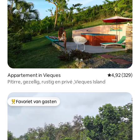
Appartement in Vieques
Gemiddelde beo
4,92 (329)
Pitirre, gezellig, rustig en privé ,Vieques Island
Favoriet van gasten
Topfavoriet van gasten