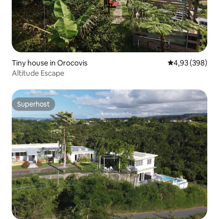
Tiny house in Orocovis
Gemiddelde beo
4,93 (398)
Altitude Escape
Superhost
Superhost