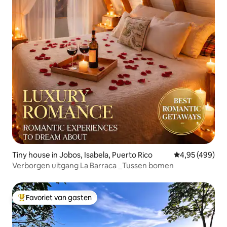
Tiny house in Jobos, Isabela, Puerto Rico
Gemiddelde beo
4,95 (499)
Verborgen uitgang La Barraca _Tussen bomen
Favoriet van gasten
Topfavoriet van gasten