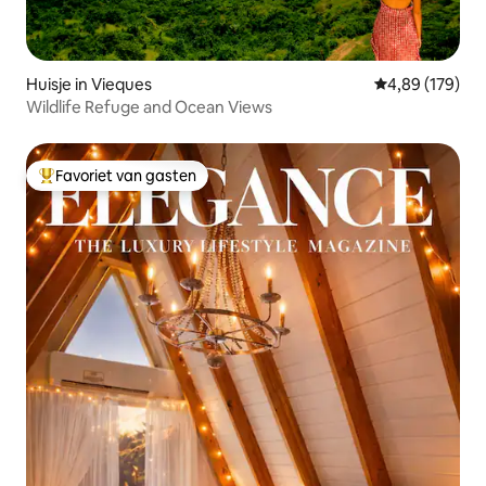
Huisje in Vieques
Gemiddelde beo
4,89 (179)
Wildlife Refuge and Ocean Views
Favoriet van gasten
Topfavoriet van gasten