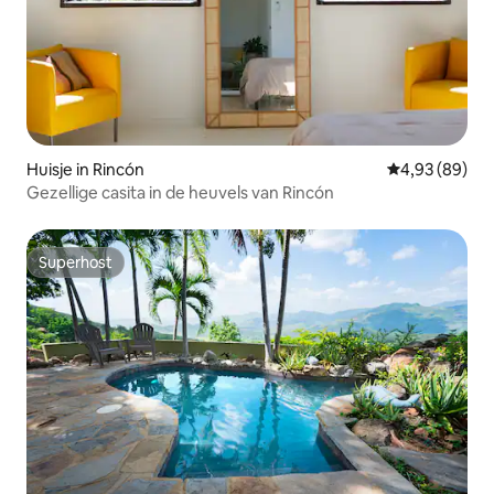
Huisje in Rincón
Gemiddelde be
4,93 (89)
Gezellige casita in de heuvels van Rincón
Superhost
Superhost