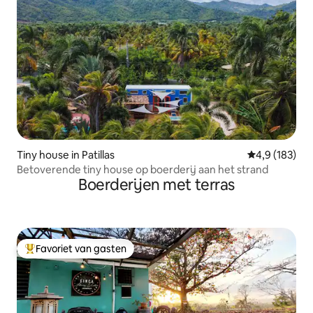
Tiny house in Patillas
Gemiddelde be
4,9 (183)
Betoverende tiny house op boerderij aan het strand
Boerderijen met terras
Favoriet van gasten
Topfavoriet van gasten