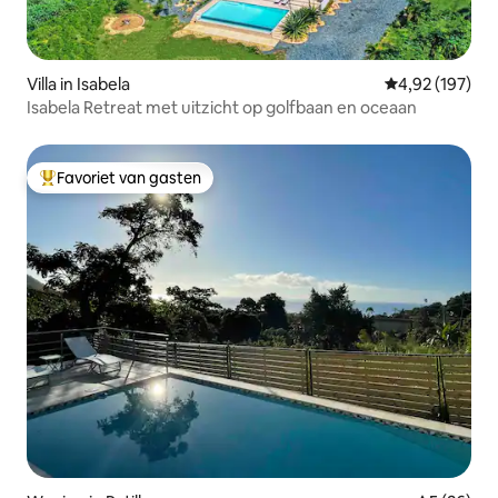
Villa in Isabela
Gemiddelde beo
4,92 (197)
Isabela Retreat met uitzicht op golfbaan en oceaan
Favoriet van gasten
Topfavoriet van gasten