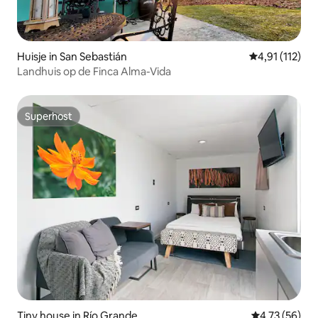
Huisje in San Sebastián
Gemiddelde be
4,91 (112)
Landhuis op de Finca Alma-Vida
Superhost
Superhost
Tiny house in Río Grande
Gemiddelde be
4,73 (56)