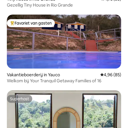
Gezellig Tiny House in Rio Grande
Favoriet van gasten
Topfavoriet van gasten
Vakantieboerderij in Yauco
Gemiddelde be
4,96 (85)
Welkom bij Your Tranquil Getaway Families of 16
Superhost
Superhost