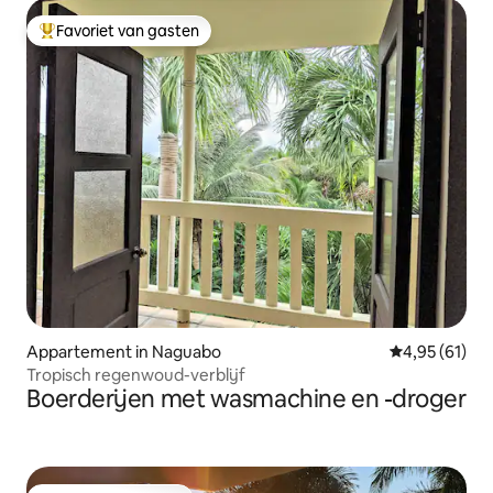
Favoriet van gasten
Topfavoriet van gasten
Appartement in Naguabo
Gemiddelde be
4,95 (61)
Tropisch regenwoud-verblijf
Boerderijen met wasmachine en -droger