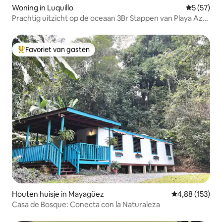
Woning in Luquillo
Gemiddelde
5 (57)
Prachtig uitzicht op de oceaan 3Br Stappen van Playa Azul
Beach
Favoriet van gasten
Topfavoriet van gasten
Houten huisje in Mayagüez
Gemiddelde beo
4,88 (153)
Casa de Bosque: Conecta con la Naturaleza