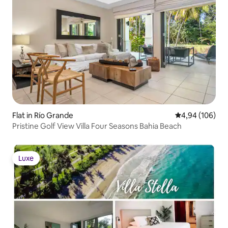
Flat in Río Grande
Gemiddelde beo
4,94 (106)
Pristine Golf View Villa Four Seasons Bahia Beach
Luxe
Luxe