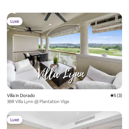
Luxe
Luxe
Villa in Dorado
Gemiddeld
5 (3)
3BR Villa Lynn @ Plantation Vlge
Luxe
Luxe