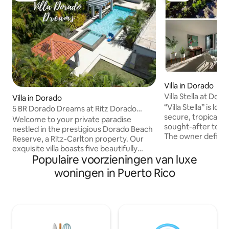
Villa in Dorado
Villa Stella at Dora
Villa in Dorado
“Villa Stella” is lo
5 BR Dorado Dreams at Ritz Dorado
secure, tropical “D
Beach Resort
Welcome to your private paradise
sought-after touri
nestled in the prestigious Dorado Beach
The owner defines 
Reserve, a Ritz-Carlton property. Our
bright, modern and cozy! Co
exquisite villa boasts five beautifully
own private plunge pool! Al
Populaire voorzieningen van luxe
appointed bedrooms and five ensuite
comfortably appoint
bathrooms, comfortably
woningen in Puerto Rico
modern-chic mode. 
accommodating up to 10 guests. Each
offers luxury living
room is designed with an elegant touch
environment. “Villa
and comfort in mind, ensuring a serene
three bedrooms, al
retreat from your adventurous days.
unique “Studio Ap
Discover the epitome of luxury and
bathroom and kit
serenity at "Villa Dorado Dreams," a