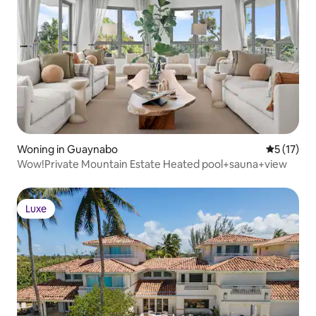
Woning in Guaynabo
Gemiddeld
5 (17)
Wow!Private Mountain Estate Heated pool+sauna+view
Luxe
Luxe