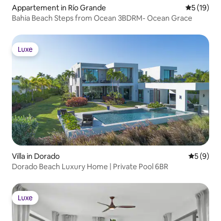
Appartement in Río Grande
Gemiddelde
5 (19)
Bahia Beach Steps from Ocean 3BDRM- Ocean Grace
Luxe
Luxe
Villa in Dorado
Gemiddeld
5 (9)
Dorado Beach Luxury Home | Private Pool 6BR
Luxe
Luxe