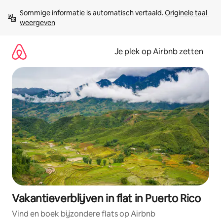
Ga
Sommige informatie is automatisch vertaald. 
Originele taal 
direct
weergeven
naar
inhoud
Je plek op Airbnb zetten
Vakantieverblijven in flat in Puerto Rico
Vind en boek bijzondere flats op Airbnb