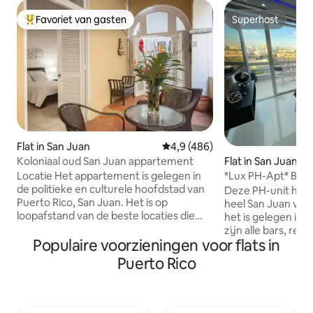
Favoriet van gasten
Superhost
Topfavoriet van gasten
Superhost
Flat in San Juan
Gemiddelde beoordeling van 4,
4,9 (486)
Koloniaal oud San Juan appartement
Flat in San Juan
Locatie Het appartement is gelegen in
*Lux PH-Apt* Beste
de politieke en culturele hoofdstad van
wasmachine/droge
Deze PH-unit heeft
Puerto Rico, San Juan. Het is op
heel San Juan vana
loopafstand van de beste locaties die
het is gelegen in 
Old San Juan te bieden heeft.
zijn alle bars, res
Geweldige bars en restaurants, hotels,
Populaire voorzieningen voor flats in
nachtleven op sle
casino 's, San Critobal Castle, Paseo La
afstand. Het strand ligt op slechts 10
Puerto Rico
Princesa , pleinen en de cruiseterminal
minuten lopen en 
liggen op slechts een steenworp
internationale luc
afstand. In de omgeving zijn er ook
ongeveer 7-10 min
voorzieningen, vervoersdiensten, een
accommodatie heef