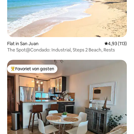
Flat in San Juan
Gemiddelde be
4,93 (113)
The Spot@Condado: Industrial, Steps 2 Beach, Rests
Favoriet van gasten
Topfavoriet van gasten