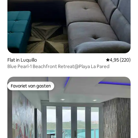
Flat in Luquillo
Gemiddelde beo
4,95 (220)
Blue Pearl-1 Beachfront Retreat@Playa La Pared
Favoriet van gasten
Favoriet van gasten