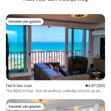
Favoriet van gasten
Favoriet van gasten
Flat in San Juan
Gemiddelde beo
4,97 (302)
The BEACH Pad - Een strandhuis, volledig uitzicht op de
oceaan.
Favoriet van gasten
Favoriet van gasten