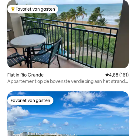
Favoriet van gasten
Topfavoriet van gasten
Flat in Río Grande
Gemiddelde beo
4,88 (161)
Appartement op de bovenste verdieping aan het strand
naast Wyndham Hotel
Favoriet van gasten
Favoriet van gasten