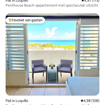
Flat in Luquillo
Gemiddelde beo
4,97 (173)
Penthouse Beach-appartement met spectaculair uitzicht
Favoriet van gasten
Topfavoriet van gasten
Flat in Luquillo
Gemiddelde beo
4,98 (108)