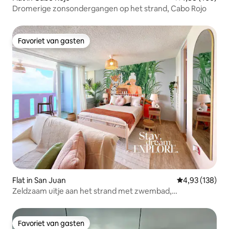
Dromerige zonsondergangen op het strand, Cabo Rojo
Favoriet van gasten
Favoriet van gasten
Flat in San Juan
Gemiddelde beo
4,93 (138)
Zeldzaam uitje aan het strand met zwembad,
fitnessruimte, + balkon!
Favoriet van gasten
Favoriet van gasten