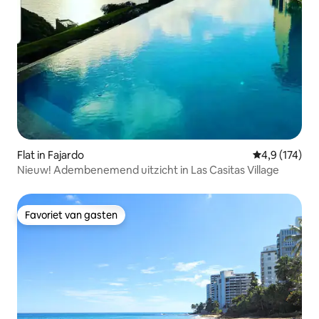
Flat in Fajardo
Gemiddelde be
4,9 (174)
Nieuw! Adembenemend uitzicht in Las Casitas Village
Favoriet van gasten
Favoriet van gasten