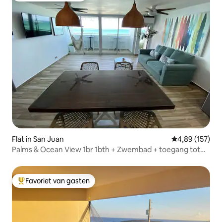
Flat in San Juan
Gemiddelde beo
4,89 (157)
Palms & Ocean View 1br 1bth + Zwembad + toegang tot
het strand
Favoriet van gasten
Topfavoriet van gasten