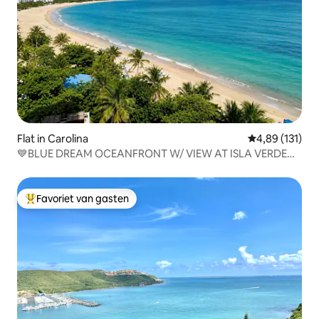
Flat in Carolina
Gemiddelde beo
4,89 (131)
💙BLUE DREAM OCEANFRONT W/ VIEW AT ISLA VERDE
2BR
Favoriet van gasten
Topfavoriet van gasten