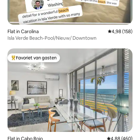
Flat in Carolina
Gemiddelde beo
4,98 (158)
Isla Verde Beach-Pool/Nieuw/ Downtown
Favoriet van gasten
Topfavoriet van gasten
Flat in Cabo Rojo
Gemiddelde beo
4,88 (460)