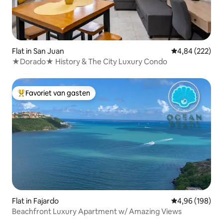
Flat in San Juan
Gemiddelde beo
4,84 (222)
★Dorado★ History & The City Luxury Condo
Favoriet van gasten
Topfavoriet van gasten
Flat in Fajardo
Gemiddelde beo
4,96 (198)
Beachfront Luxury Apartment w/ Amazing Views