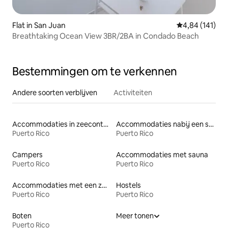
Flat in San Juan
Gemiddelde beo
4,84 (141)
Breathtaking Ocean View 3BR/2BA in Condado Beach
Bestemmingen om te verkennen
Andere soorten verblijven
Activiteiten
Accommodaties in zeecontainers
Accommodaties nabij een strand
Puerto Rico
Puerto Rico
Campers
Accommodaties met sauna
Puerto Rico
Puerto Rico
Accommodaties met een zwembad
Hostels
Puerto Rico
Puerto Rico
Boten
Meer tonen
Puerto Rico