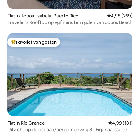
Flat in Jobos, Isabela, Puerto Rico
Gemiddelde beo
4,98 (259)
Traveler's Rooftop op vijf minuten rijden van Jobos Beach
Favoriet van gasten
Topfavoriet van gasten
Flat in Río Grande
Gemiddelde beo
4,99 (181)
Uitzicht op de oceaan/bergomgeving 3 - Eigenaarssuite