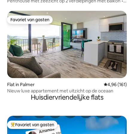
Penthouse met zeezicht op 2 verdiepingen met balkon •
Luquillo
Favoriet van gasten
Favoriet van gasten
Flat in Palmer
Gemiddelde beo
4,96 (161)
Nieuw luxe appartement met uitzicht op de oceaan
Huisdiervriendelijke flats
Favoriet van gasten
Topfavoriet van gasten