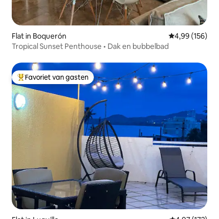
Flat in Boquerón
Gemiddelde beo
4,99 (156)
Tropical Sunset Penthouse • Dak en bubbelbad
Favoriet van gasten
Topfavoriet van gasten