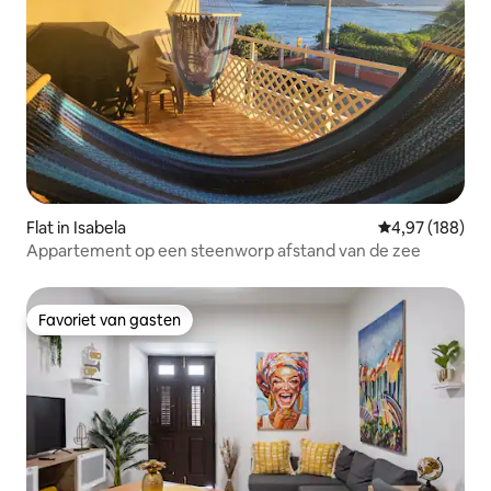
Flat in Isabela
Gemiddelde beo
4,97 (188)
Appartement op een steenworp afstand van de zee
Favoriet van gasten
Favoriet van gasten