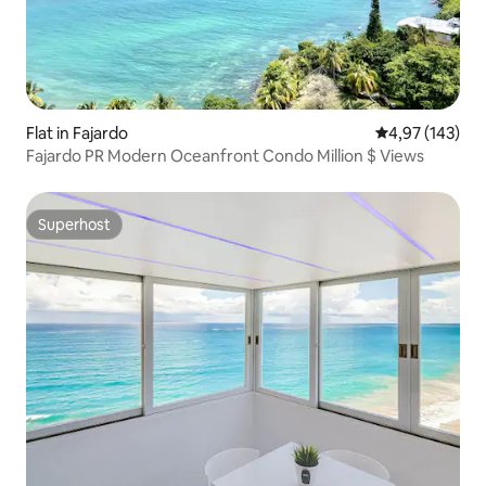
Flat in Fajardo
Gemiddelde beo
4,97 (143)
Fajardo PR Modern Oceanfront Condo Million $ Views
Superhost
Superhost