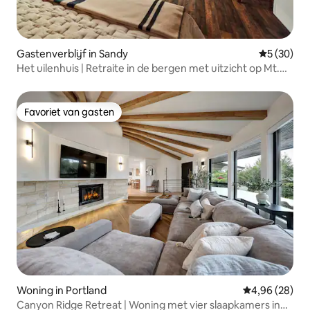
Gastenverblijf in Sandy
Gemiddelde
5 (30)
Het uilenhuis | Retraite in de bergen met uitzicht op Mt.
Hood
Favoriet van gasten
Favoriet van gasten
Woning in Portland
Gemiddelde be
4,96 (28)
Canyon Ridge Retreat | Woning met vier slaapkamers in