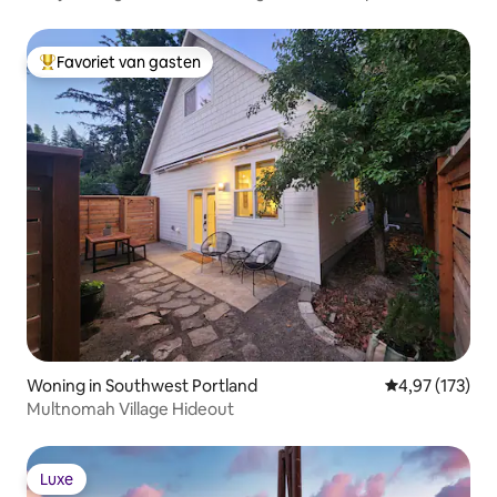
Portland
Favoriet van gasten
Topfavoriet van gasten
Woning in Southwest Portland
Gemiddelde beo
4,97 (173)
Multnomah Village Hideout
Luxe
Luxe