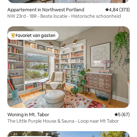
Appartement in Northwest Portland
Gemiddelde beo
4,84 (373)
NW 23rd - 1BR - Beste locatie - Historische schoonheid
Favoriet van gasten
Topfavoriet van gasten
Woning in Mt. Tabor
Gemiddelde
5 (67)
The Little Purple House & Sauna - Loop naar Mt Tabor