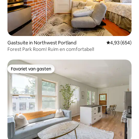
Gastsuite in Northwest Portland
Gemiddelde beo
4,93 (654)
Forest Park Room! Ruim en comfortabel!
Favoriet van gasten
Favoriet van gasten