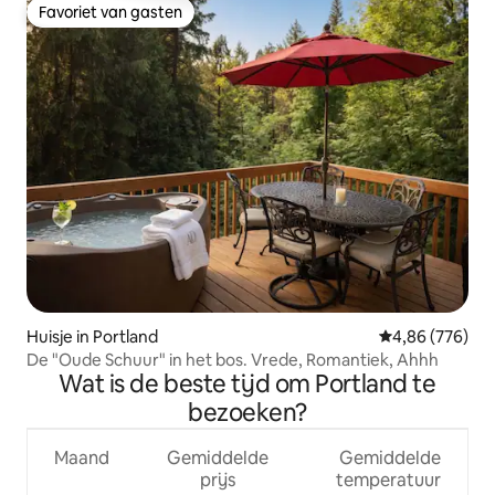
Favoriet van gasten
Favoriet van gasten
Huisje in Portland
Gemiddelde beo
4,86 (776)
De "Oude Schuur" in het bos. Vrede, Romantiek, Ahhh
Wat is de beste tijd om Portland te
bezoeken?
Maand
Gemiddelde
Gemiddelde
prijs
temperatuur