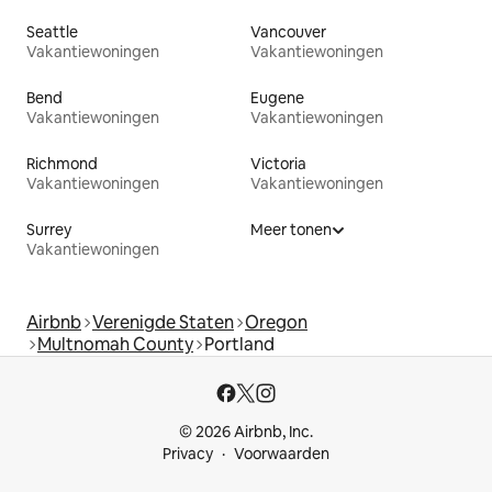
Seattle
Vancouver
Vakantiewoningen
Vakantiewoningen
Bend
Eugene
Vakantiewoningen
Vakantiewoningen
Richmond
Victoria
Vakantiewoningen
Vakantiewoningen
Surrey
Meer tonen
Vakantiewoningen
Airbnb
Verenigde Staten
Oregon
Multnomah County
Portland
© 2026 Airbnb, Inc.
Privacy
Voorwaarden