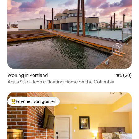
Woning in Portland
Gemiddelde
5 (20)
Aqua Star – Iconic Floating Home on the Columbia
Favoriet van gasten
Topfavoriet van gasten