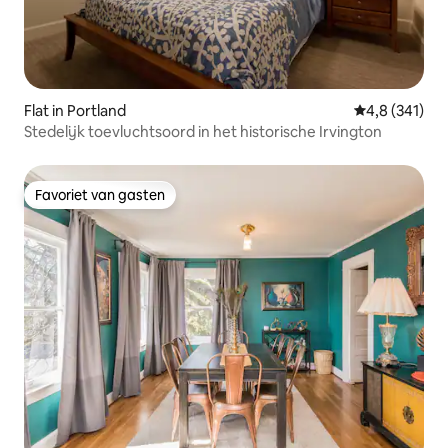
Flat in Portland
Gemiddelde be
4,8 (341)
Stedelijk toevluchtsoord in het historische Irvington
Favoriet van gasten
Favoriet van gasten