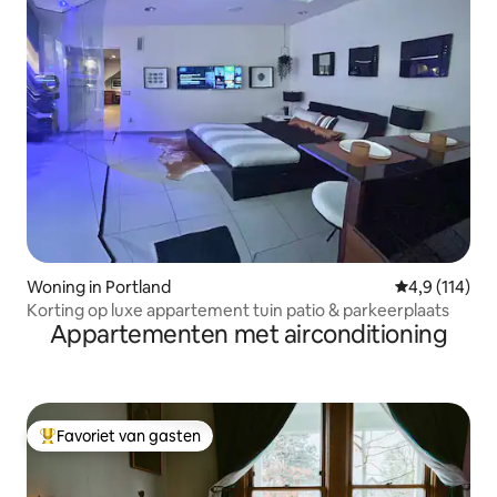
Woning in Portland
Gemiddelde b
4,9 (114)
Korting op luxe appartement tuin patio & parkeerplaats
Appartementen met airconditioning
Favoriet van gasten
Topfavoriet van gasten