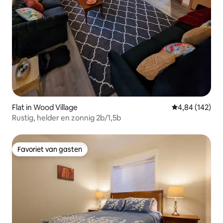
Flat in Wood Village
Gemiddelde beo
4,84 (142)
Rustig, helder en zonnig 2b/1,5b
Favoriet van gasten
Favoriet van gasten