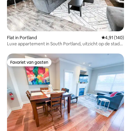
Flat in Portland
Gemiddelde beo
4,91 (140)
Luxe appartement in South Portland, uitzicht op de stad
en de bergen
Favoriet van gasten
Favoriet van gasten