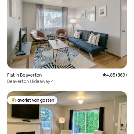
Flat in Beaverton
Gemiddelde beo
4,85 (369)
Beaverton Hideaway 4
Favoriet van gasten
Topfavoriet van gasten