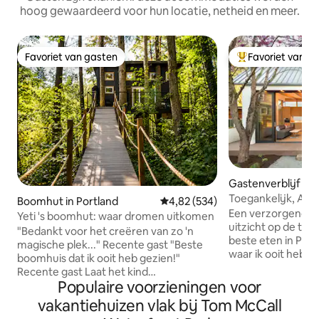
hoog gewaardeerd voor hun locatie, netheid en meer.
Favoriet van gasten
Favoriet van g
Favoriet van gasten
Topfavoriet van 
Gastenverblijf in 
Toegankelijk, AIA
Boomhut in Portland
Gemiddelde beoordeling van 4,8
4,82 (534)
Urban Garden Oas
Een verzorgende pl
Yeti 's boomhut: waar dromen uitkomen
uitzicht op de tui
"Bedankt voor het creëren van zo 'n
beste eten in Portland. "De bes
magische plek..." Recente gast "Beste
waar ik ooit heb v
boomhuis dat ik ooit heb gezien!"
reactie van gasten. - American Instit
Recente gast Laat het kind
of Architects Awa
Populaire voorzieningen voor
binnenkomen om te spelen in dit echte
Webster Wilson - 
boomhuis dat wordt opgehouden door
vakantiehuizen vlak bij Tom McCall
Europese armatur
vier bomen, 18 voet van de grond.