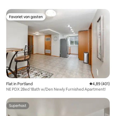
Favoriet van gasten
Favoriet van gasten
Flat in Portland
Gemiddelde beo
4,89 (401)
NE PDX 2Bed 1Bath w/Den Newly Furnished Apartment!
Superhost
Superhost