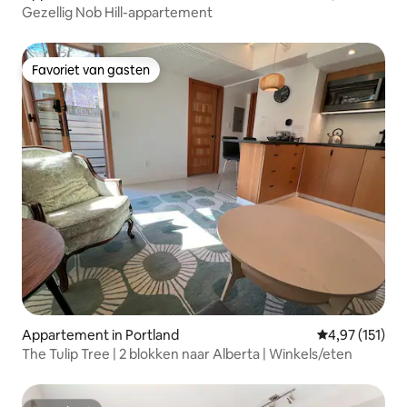
Gezellig Nob Hill-appartement
Favoriet van gasten
Favoriet van gasten
Appartement in Portland
Gemiddelde be
4,97 (151)
The Tulip Tree | 2 blokken naar Alberta | Winkels/eten