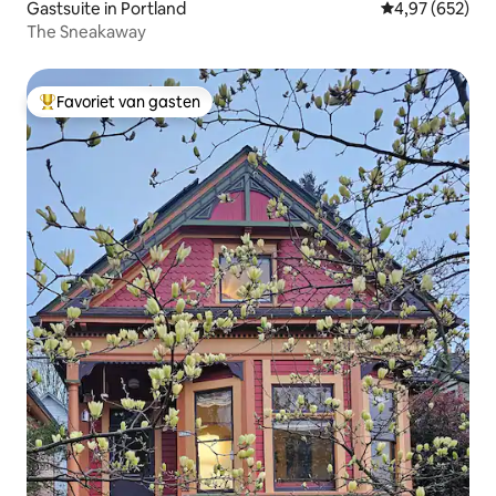
Gastsuite in Portland
Gemiddelde beo
4,97 (652)
The Sneakaway
Favoriet van gasten
Topfavoriet van gasten