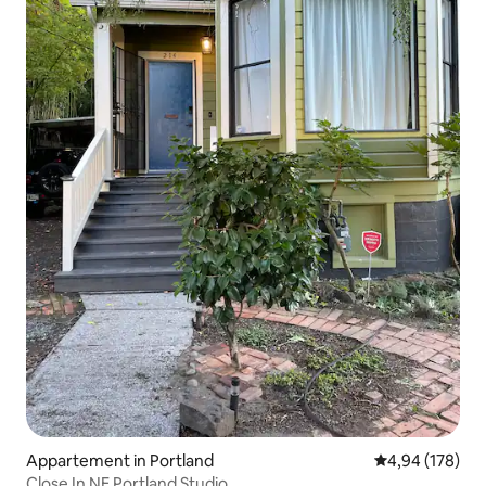
Appartement in Portland
Gemiddelde beo
4,94 (178)
Close In NE Portland Studio