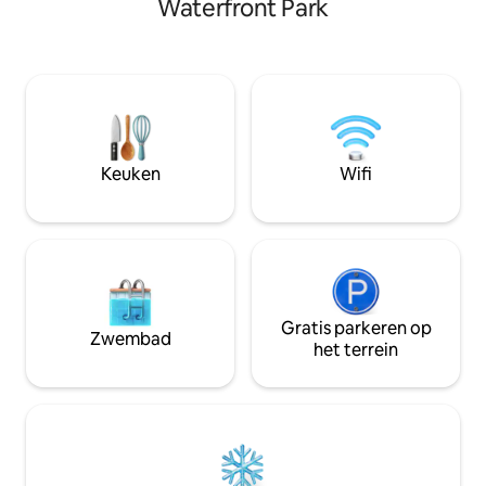
Waterfront Park
buurt met bomen 
Ritslijn naar beneden of neem een
enkele minuten va
gigantisch bad. Een magische wandeling
Volledig ingerich
door het bos leidt naar de hangbrug. Je
lokale koffie - din
zult niet geloven dat je slechts enkele
Zie bijschriften f
minuten van de stad bent. Draag
informatie - Getr
geschikte schoenen, want het is een
welkom; geen huis
korte wandeling van twee minuten naar
de boomhut. Op sommige momenten
Keuken
Wifi
kan het een beetje glad worden.
Gratis parkeren op
Zwembad
het terrein