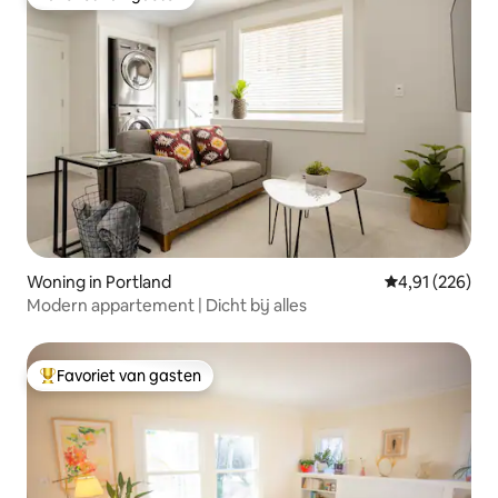
Favoriet van gasten
Woning in Portland
Gemiddelde beo
4,91 (226)
Modern appartement | Dicht bij alles
Favoriet van gasten
Topfavoriet van gasten