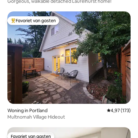
Gorgeous, walkable detached Laurelhurst home!
Favoriet van gasten
Topfavoriet van gasten
Woning in Portland
Gemiddelde beo
4,97 (173)
Multnomah Village Hideout
Favoriet van gasten