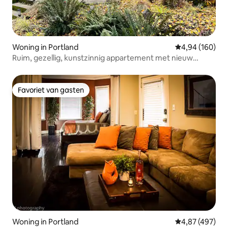
Woning in Portland
Gemiddelde beo
4,94 (160)
Ruim, gezellig, kunstzinnig appartement met nieuw
fornuis en badkamer!
Favoriet van gasten
Favoriet van gasten
Woning in Portland
Gemiddelde beo
4,87 (497)