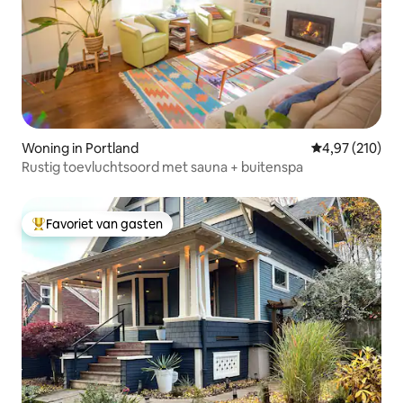
Woning in Portland
Gemiddelde beo
4,97 (210)
Rustig toevluchtsoord met sauna + buitenspa
Favoriet van gasten
Topfavoriet van gasten