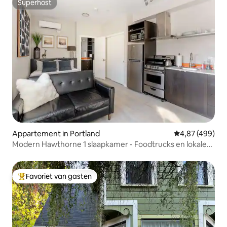
Superhost
Superhost
Appartement in Portland
Gemiddelde beo
4,87 (499)
Modern Hawthorne 1 slaapkamer - Foodtrucks en lokale
winkels
Favoriet van gasten
Topfavoriet van gasten