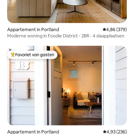
Appartement in Portland
Gemiddelde beo
4,86 (379)
Moderne woning in Foodie District - 2BR - 4 slaapplaatsen
Favoriet van gasten
Topfavoriet van gasten
Appartement in Portland
Gemiddelde beo
4,93 (236)