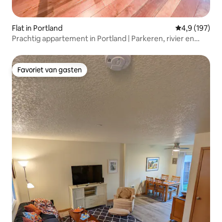
Flat in Portland
Gemiddelde be
4,9 (197)
Prachtig appartement in Portland | Parkeren, rivier en
dineren
Favoriet van gasten
Favoriet van gasten