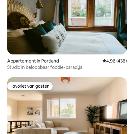
Appartement in Portland
Gemiddelde beo
4,96 (436)
Studio in beloopbaar foodie-paradijs
Favoriet van gasten
Favoriet van gasten