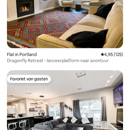
Flat in Portland
Gemiddelde beo
4,95 (125)
Dragonfly Retreat - lanceerplatform naar avontuur
Favoriet van gasten
Favoriet van gasten