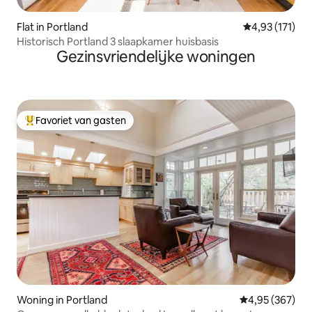
Flat in Portland
Gemiddelde be
4,93 (171)
Historisch Portland 3 slaapkamer huisbasis
Gezinsvriendelijke woningen
Favoriet van gasten
Topfavoriet van gasten
Woning in Portland
Gemiddelde beo
4,95 (367)