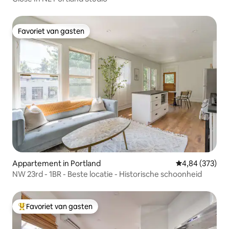
Favoriet van gasten
Favoriet van gasten
Appartement in Portland
Gemiddelde beo
4,84 (373)
NW 23rd - 1BR - Beste locatie - Historische schoonheid
Favoriet van gasten
Topfavoriet van gasten