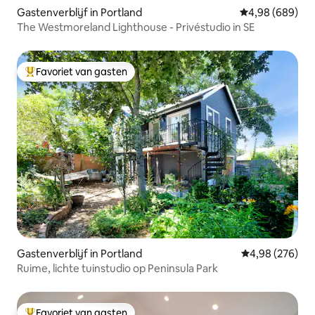
Gastenverblijf in Portland
Gemiddelde beo
4,98 (689)
The Westmoreland Lighthouse - Privéstudio in SE
Favoriet van gasten
Topfavoriet van gasten
Gastenverblijf in Portland
Gemiddelde beo
4,98 (276)
Ruime, lichte tuinstudio op Peninsula Park
Favoriet van gasten