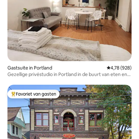
Gastsuite in Portland
Gemiddelde beo
4,78 (928)
Gezellige privéstudio in Portland in de buurt van eten en
het centrum
Favoriet van gasten
Topfavoriet van gasten