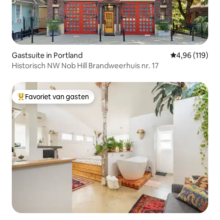
Gastsuite in Portland
Gemiddelde beo
4,96 (119)
Historisch NW Nob Hill Brandweerhuis nr. 17
Favoriet van gasten
Topfavoriet van gasten