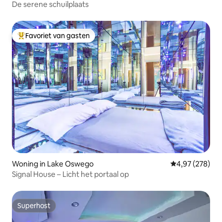
De serene schuilplaats
Favoriet van gasten
Topfavoriet van gasten
Woning in Lake Oswego
Gemiddelde beo
4,97 (278)
Signal House – Licht het portaal op
Superhost
Superhost