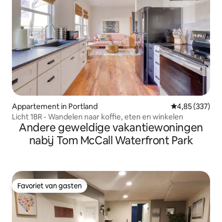
Appartement in Portland
Gemiddelde beo
4,85 (337)
Licht 1BR - Wandelen naar koffie, eten en winkelen
Andere geweldige vakantiewoningen
nabij Tom McCall Waterfront Park
Favoriet van gasten
Favoriet van gasten