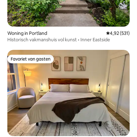
Woning in Portland
Gemiddelde beo
4,92 (531)
Historisch vakmanshuis vol kunst • Inner Eastside
Favoriet van gasten
Favoriet van gasten