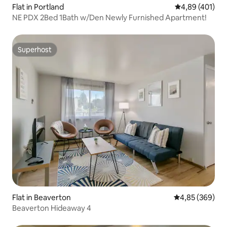
Flat in Portland
Gemiddelde beo
4,89 (401)
NE PDX 2Bed 1Bath w/Den Newly Furnished Apartment!
Superhost
Superhost
Flat in Beaverton
Gemiddelde beo
4,85 (369)
Beaverton Hideaway 4