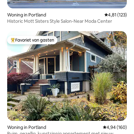
Woning in Portland
Gemiddelde be
4,81 (123)
Historic Mott Sisters Style Salon-Near Moda Center
Favoriet van gasten
Topfavoriet van gasten
Woning in Portland
Gemiddelde beo
4,94 (160)
Ruim, gezellig, kunstzinnig appartement met nieuw