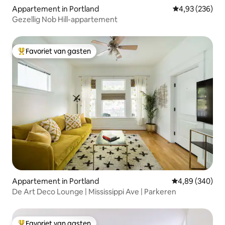
Appartement in Portland
Gemiddelde beo
4,93 (236)
Gezellig Nob Hill-appartement
Favoriet van gasten
Topfavoriet van gasten
Appartement in Portland
Gemiddelde beo
4,89 (340)
De Art Deco Lounge | Mississippi Ave | Parkeren
Favoriet van gasten