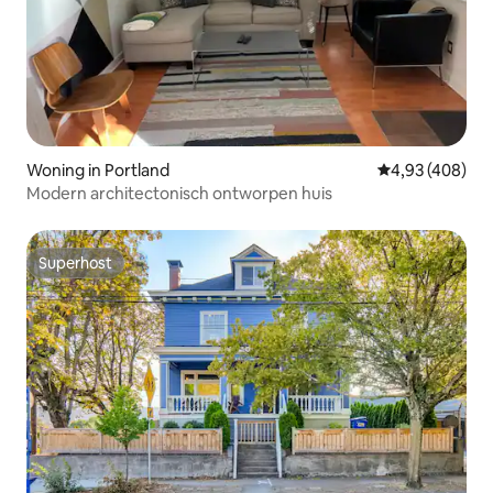
Woning in Portland
Gemiddelde beo
4,93 (408)
Modern architectonisch ontworpen huis
Superhost
Superhost