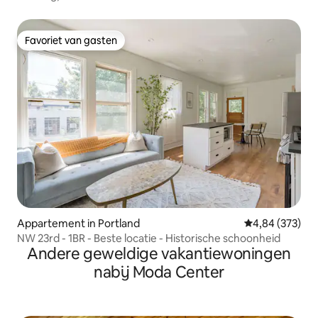
Favoriet van gasten
Favoriet van gasten
Appartement in Portland
Gemiddelde beo
4,84 (373)
NW 23rd - 1BR - Beste locatie - Historische schoonheid
Andere geweldige vakantiewoningen
nabij Moda Center