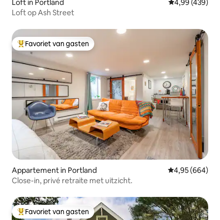
Loft in Portland
Gemiddelde beo
4,99 (439)
Loft op Ash Street
Favoriet van gasten
Topfavoriet van gasten
Appartement in Portland
Gemiddelde beo
4,95 (664)
Close-in, privé retraite met uitzicht.
Favoriet van gasten
Topfavoriet van gasten