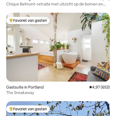
Chique Belmont-retraite met uitzicht op de bomen en
kingsize bed!
Favoriet van gasten
Topfavoriet van gasten
Gastsuite in Portland
Gemiddelde beo
4,97 (653)
The Sneakaway
Favoriet van gasten
Topfavoriet van gasten