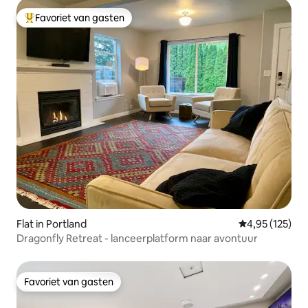
Favoriet van gasten
Topfavoriet van gasten
Flat in Portland
Gemiddelde beo
4,95 (125)
Dragonfly Retreat - lanceerplatform naar avontuur
Favoriet van gasten
Favoriet van gasten