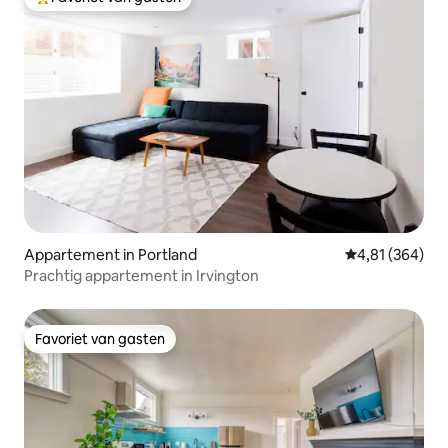
Topfavoriet van gasten
Appartement in Portland
Gemiddelde beo
4,81 (364)
Prachtig appartement in Irvington
Favoriet van gasten
Favoriet van gasten