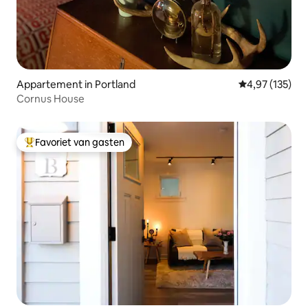
Appartement in Portland
Gemiddelde beo
4,97 (135)
Cornus House
Favoriet van gasten
Topfavoriet van gasten