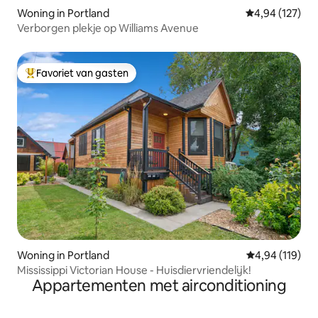
Woning in Portland
Gemiddelde beo
4,94 (127)
Verborgen plekje op Williams Avenue
Favoriet van gasten
Topfavoriet van gasten
Woning in Portland
Gemiddelde beo
4,94 (119)
Mississippi Victorian House - Huisdiervriendelijk!
Appartementen met airconditioning