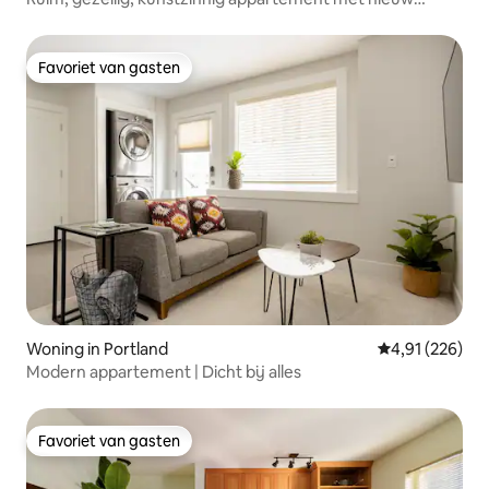
fornuis en badkamer!
Favoriet van gasten
Favoriet van gasten
Woning in Portland
Gemiddelde beo
4,91 (226)
Modern appartement | Dicht bij alles
Favoriet van gasten
Favoriet van gasten