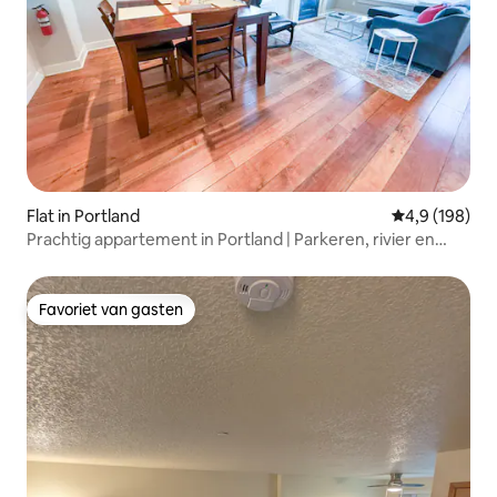
Flat in Portland
Gemiddelde be
4,9 (198)
Prachtig appartement in Portland | Parkeren, rivier en
dineren
Favoriet van gasten
Favoriet van gasten