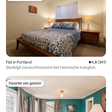
Flat in Portland
Gemiddelde be
4,8 (341)
Stedelijk toevluchtsoord in het historische Irvington
Favoriet van gasten
Favoriet van gasten