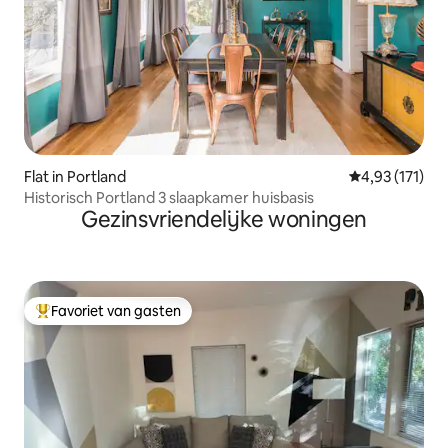
Flat in Portland
Gemiddelde be
4,93 (171)
Historisch Portland 3 slaapkamer huisbasis
Gezinsvriendelijke woningen
Favoriet van gasten
Topfavoriet van gasten