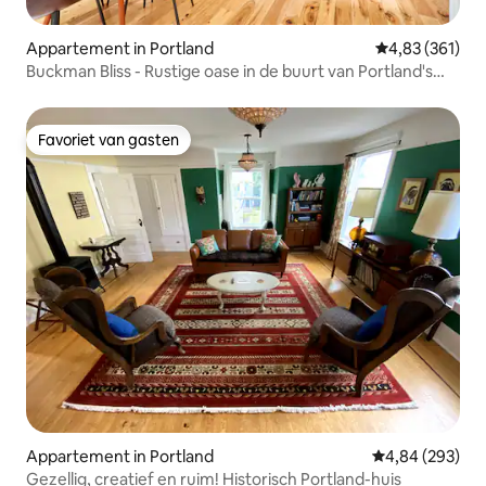
Appartement in Portland
Gemiddelde beo
4,83 (361)
Buckman Bliss - Rustige oase in de buurt van Portland's
Pulse
Favoriet van gasten
Favoriet van gasten
Appartement in Portland
Gemiddelde beo
4,84 (293)
Gezellig, creatief en ruim! Historisch Portland-huis