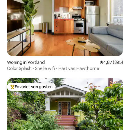
Woning in Portland
Gemiddelde beo
4,87 (395)
Color Splash - Snelle wifi - Hart van Hawthorne
Favoriet van gasten
Topfavoriet van gasten