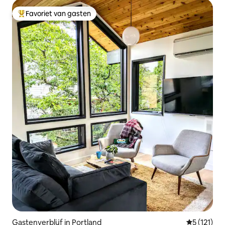
Favoriet van gasten
Topfavoriet van gasten
Gastenverblijf in Portland
Gemiddelde
5 (121)