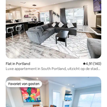
Flat in Portland
Gemiddelde beo
4,91 (140)
Luxe appartement in South Portland, uitzicht op de stad
en de bergen
Favoriet van gasten
Favoriet van gasten