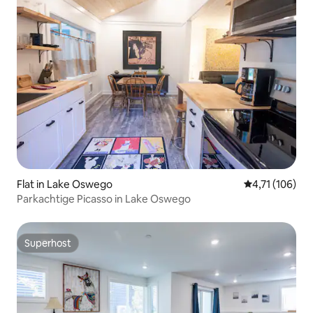
Flat in Lake Oswego
Gemiddelde be
4,71 (106)
Parkachtige Picasso in Lake Oswego
Superhost
Superhost