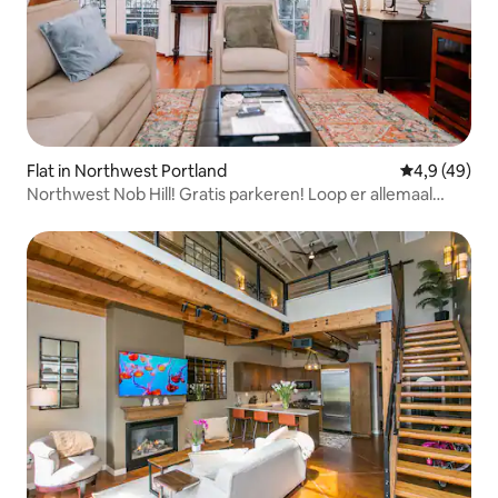
Flat in Northwest Portland
Gemiddelde b
4,9 (49)
Northwest Nob Hill! Gratis parkeren! Loop er allemaal
naartoe!