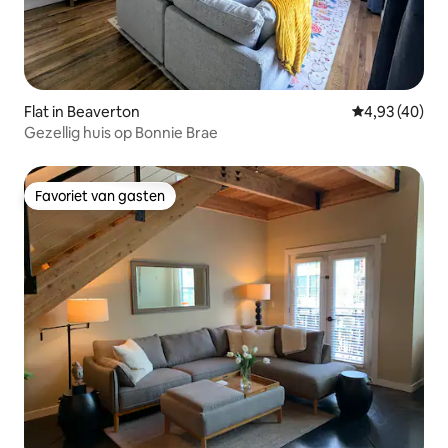
Flat in Beaverton
Gemiddelde be
4,93 (40)
Gezellig huis op Bonnie Brae
Favoriet van gasten
Favoriet van gasten