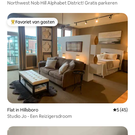
Northwest Nob Hill Alphabet District! Gratis parkeren
Favoriet van gasten
Topfavoriet van gasten
Flat in Hillsboro
Gemiddelde
5 (45)
Studio Jo - Een Reizigersdroom