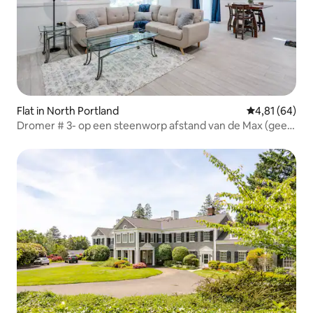
Flat in North Portland
Gemiddelde be
4,81 (64)
Dromer # 3- op een steenworp afstand van de Max (geen
trappen)