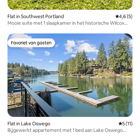
Flat in Southwest Portland
Gemiddelde 
4,6 (5)
Mooie suite met 1 slaapkamer in het historische Wilcox
Manor
Favoriet van gasten
Favoriet van gasten
Flat in Lake Oswego
Gemiddeld
5 (11)
Bijgewerkt appartement met 1 bed aan Lake Oswego
met parkeerplaats!