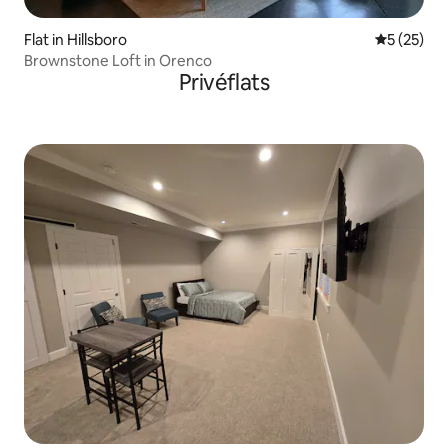
Flat in Hillsboro
Gemiddelde
5 (25)
Brownstone Loft in Orenco
Privéflats