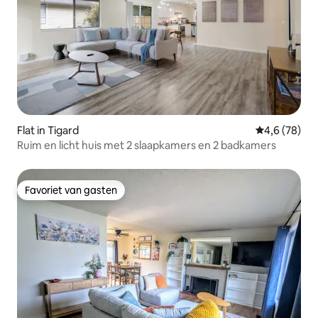
Flat in Tigard
Gemiddelde b
4,6 (78)
Ruim en licht huis met 2 slaapkamers en 2 badkamers
Favoriet van gasten
Favoriet van gasten