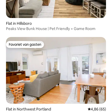
Flat in Hillsboro
Peaks View Bunk House | Pet Friendly + Game Room
Favoriet van gasten
Favoriet van gasten
Flat in Northwest Portland
Gemiddelde be
4,86 (65)