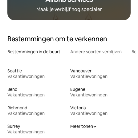
Maak je verblijf nog specialer
Bestemmingen om te verkennen
Bestemmingen in de buurt
Andere soorten verblijven
Bes
Seattle
Vancouver
Vakantiewoningen
Vakantiewoningen
Bend
Eugene
Vakantiewoningen
Vakantiewoningen
Richmond
Victoria
Vakantiewoningen
Vakantiewoningen
Surrey
Meer tonen
Vakantiewoningen