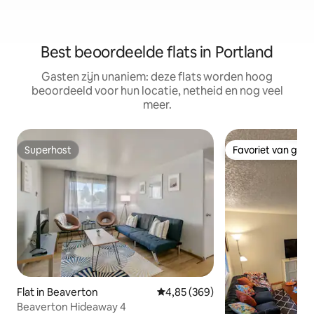
Best beoordeelde flats in Portland
Gasten zijn unaniem: deze flats worden hoog
beoordeeld voor hun locatie, netheid en nog veel
meer.
Superhost
Favoriet van gas
Superhost
Favoriet van gas
Flat in Beaverton
Gemiddelde beoordeling van 4,8
4,85 (369)
Beaverton Hideaway 4