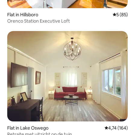
Flat in Hillsboro
Gemiddelde
5 (85)
Orenco Station Executive Loft
Flat in Lake Oswego
Gemiddelde beo
4,74 (164)
Retraite met uitzicht op de tuin