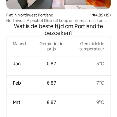
Flat in Northwest Portland
Gemiddelde be
4,89 (19)
Northwest Alphabet District! Loop er allemaal naartoe!
Wat is de beste tijd om Portland te
Licht
bezoeken?
Maand
Gemiddelde
Gemiddelde
prijs
temperatuur
Jan
€ 87
5°C
Feb
€ 87
7°C
Mrt
€ 87
9°C