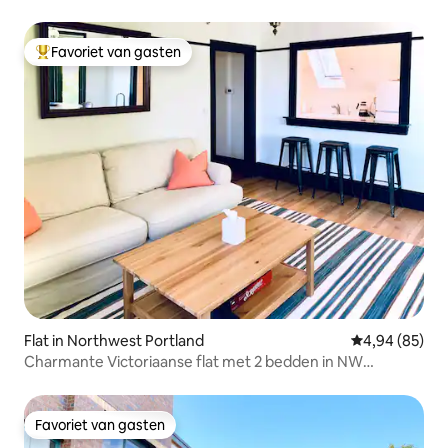
Favoriet van gasten
Topfavoriet van gasten
Flat in Northwest Portland
Gemiddelde be
4,94 (85)
Charmante Victoriaanse flat met 2 bedden in NW
Portland
Favoriet van gasten
Favoriet van gasten