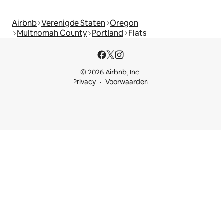
Airbnb
Verenigde Staten
Oregon
Multnomah County
Portland
Flats
© 2026 Airbnb, Inc.
Privacy
Voorwaarden