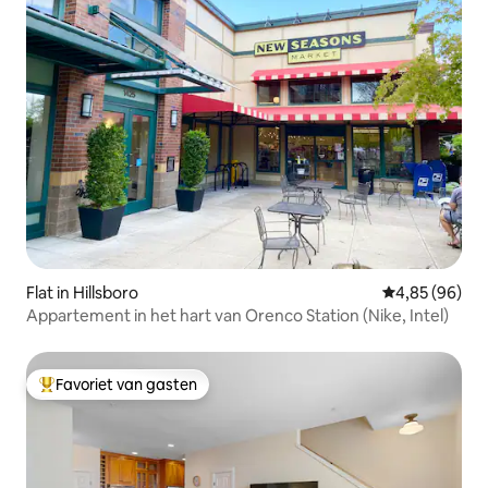
Flat in Hillsboro
Gemiddelde be
4,85 (96)
Appartement in het hart van Orenco Station (Nike, Intel)
Favoriet van gasten
Topfavoriet van gasten