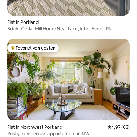
Flat in Portland
Bright Cedar Mill Home Near Nike, Intel, Forest Pk
Favoriet van gasten
Topfavoriet van gasten
Flat in Northwest Portland
Gemiddelde be
4,97 (63)
Rustig kunstenaarsappartement in NW