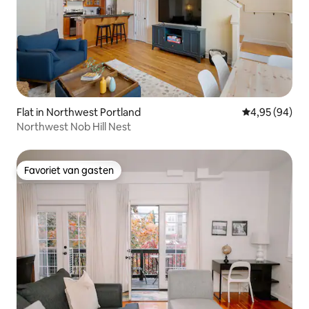
Flat in Northwest Portland
Gemiddelde be
4,95 (94)
Northwest Nob Hill Nest
Favoriet van gasten
Favoriet van gasten