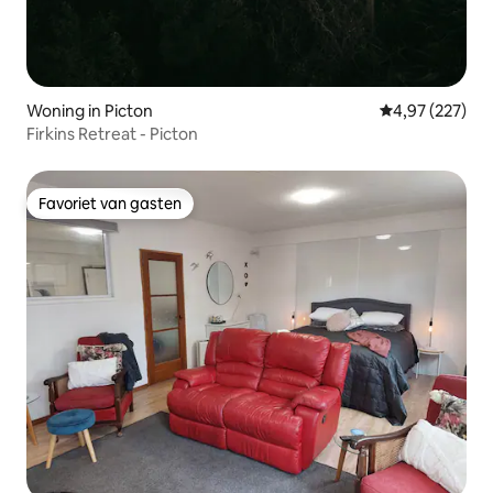
Woning in Picton
Gemiddelde beo
4,97 (227)
Firkins Retreat - Picton
Favoriet van gasten
Favoriet van gasten