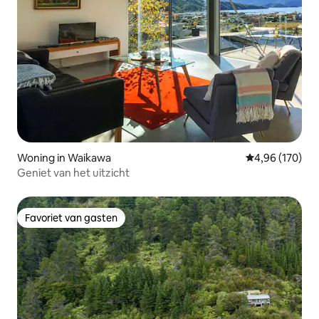
Woning in Waikawa
Gemiddelde beo
4,96 (170)
Geniet van het uitzicht
Favoriet van gasten
Favoriet van gasten