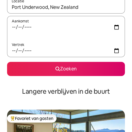
Locatie
Wanneer er resultaten beschikbaar zijn, maak je een keuze met 
Aankomst
Vertrek
Zoeken
Langere verblijven in de buurt
Favoriet van gasten
Topfavoriet van gasten