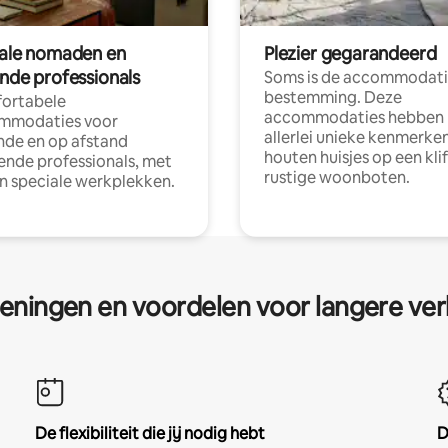
tale nomaden en
Plezier gegarandeerd
ende professionals
Soms is de accommodati
bestemming. Deze
ortabele
accommodaties hebben
mmodaties voor
allerlei unieke kenmerken
nde en op afstand
houten huisjes op een klif
nde professionals, met
rustige woonboten.
en speciale werkplekken.
eningen en voordelen voor langere ver
De flexibiliteit die jij nodig hebt
D