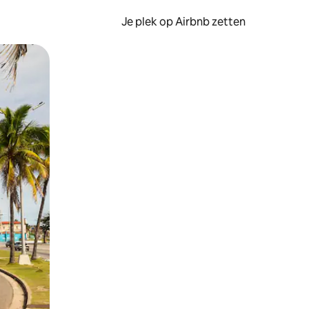
Je plek op Airbnb zetten
en of swipen.