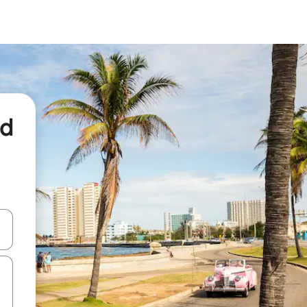
nd
een keuze met je de pijltjestoetsen omhoog en omlaag, óf door te tikk