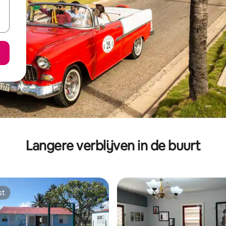
Langere verblijven in de buurt
st
st