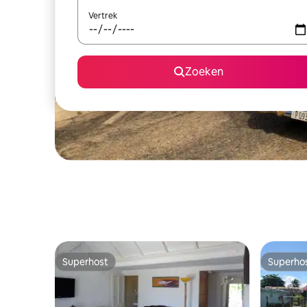
Vertrek
Zoeken
Superhost
Superho
Superhost
Superho