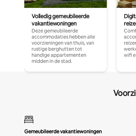
Volledig gemeubileerde
Digi
vakantiewoningen
reiz
Deze gemeubileerde
Comf
accommodaties hebben alle
acco
voorzieningen van thuis, van
reize
rustige berghutten tot
werke
handige appartementen
wifi 
midden in de stad.
Voorzi
Gemeubileerde vakantiewoningen