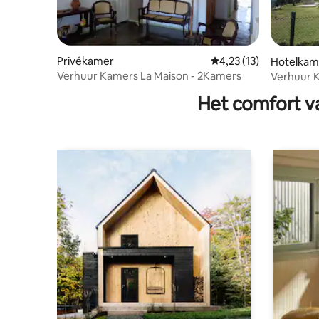
Privékamer
Gemiddelde beoordelin
4,23 (13)
Hotelkam
Verhuur Kamers La Maison - 2Kamers
Verhuur K
Het comfort va