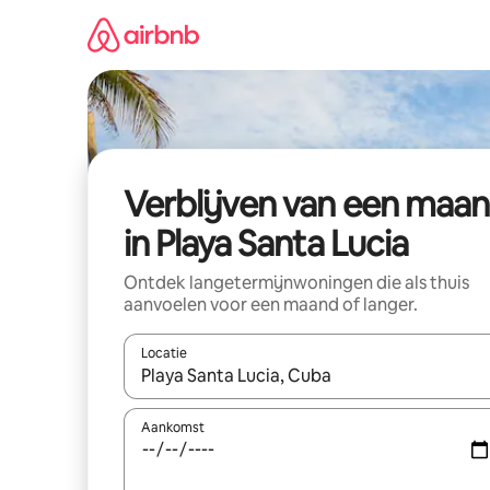
Ga
direct
naar
inhoud
Verblijven van een maa
in Playa Santa Lucia
Ontdek langetermijnwoningen die als thuis
aanvoelen voor een maand of langer.
Locatie
Wanneer er resultaten beschikbaar zijn, maak je 
Aankomst