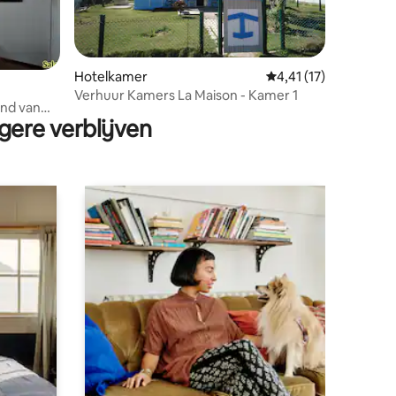
ecensies
Hotelkamer
Gemiddelde beoordeli
4,41 (17)
Verhuur Kamers La Maison - Kamer 1
and van
gere verblijven