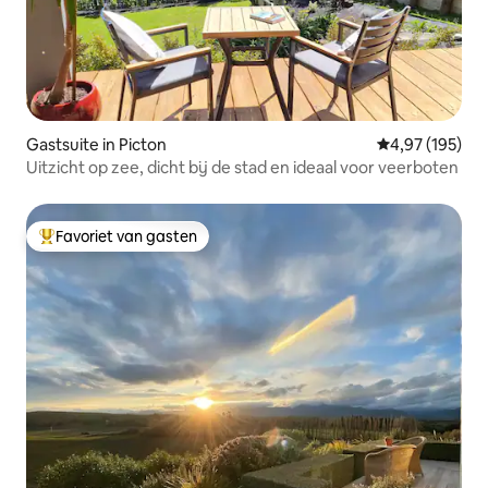
Gastsuite in Picton
Gemiddelde beo
4,97 (195)
Uitzicht op zee, dicht bij de stad en ideaal voor veerboten
Favoriet van gasten
Topfavoriet van gasten