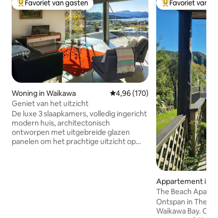
Favoriet van gasten
Favoriet van g
Topfavoriet van gasten
Topfavoriet van 
Woning in Waikawa
Gemiddelde beoordeling van 4,9
4,96 (170)
Geniet van het uitzicht
De luxe 3 slaapkamers, volledig ingericht
modern huis, architectonisch
ontworpen met uitgebreide glazen
panelen om het prachtige uitzicht op
zee en de bergen vast te leggen. Met
een open indeling is het perfect om van
het dramatische uitzicht te genieten.
Het huis is gelegen in Waikawa, op drie
Appartement in 
km van Picton, het centrum van de
The Beach Apartment Privétoeg
Marlborough Sounds. In de buurt ligt
het strand
Ontspan in The B
Blenheim, het centrum van
Waikawa Bay. Onts
wereldberoemde wijngaarden en