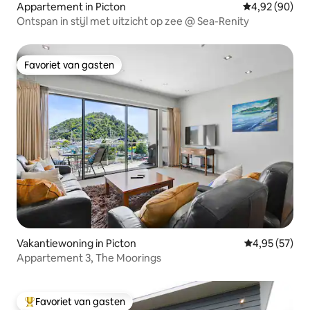
Appartement in Picton
Gemiddelde be
4,92 (90)
Ontspan in stijl met uitzicht op zee @ Sea-Renity
Favoriet van gasten
Favoriet van gasten
Vakantiewoning in Picton
Gemiddelde be
4,95 (57)
Appartement 3, The Moorings
Favoriet van gasten
Topfavoriet van gasten