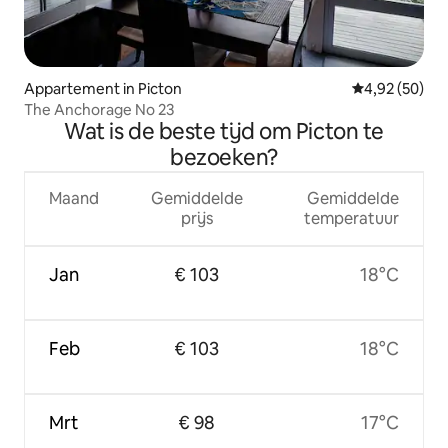
Appartement in Picton
Gemiddelde be
4,92 (50)
The Anchorage No 23
Wat is de beste tijd om Picton te
bezoeken?
Maand
Gemiddelde
Gemiddelde
prijs
temperatuur
Jan
€ 103
18°C
Feb
€ 103
18°C
Mrt
€ 98
17°C