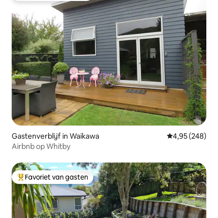
Gastenverblijf in Waikawa
Gemiddelde beo
4,95 (248)
Airbnb op Whitby
Favoriet van gasten
Topfavoriet van gasten