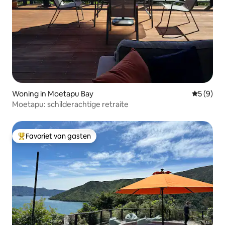
Woning in Moetapu Bay
Gemiddeld
5 (9)
Moetapu: schilderachtige retraite
Favoriet van gasten
Topfavoriet van gasten