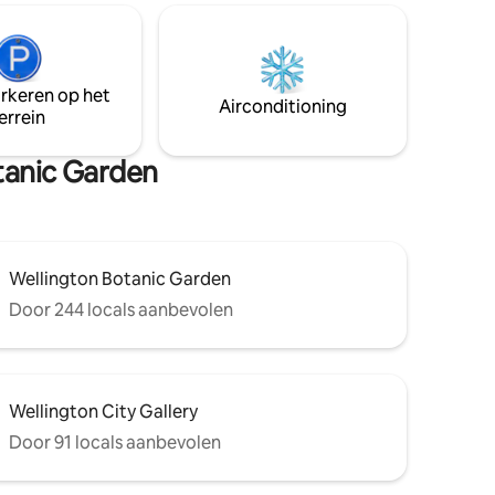
vaar
park met tennisbanen aan de overkant.
omantisch
We verwelkomen je met gratis thee en
en kort
ontbijtbenodigdheden. Geschikt voor
singles, koppels, kleine groepen en
arkeren op het
o-koffie,
gezinnen, stuur ons gewoon een bericht
Airconditioning
errein
teerde tv
met het aantal bedden dat je nodig hebt
voor je verblijf.
otanic Garden
Wellington Botanic Garden
Door 244 locals aanbevolen
Wellington City Gallery
Door 91 locals aanbevolen