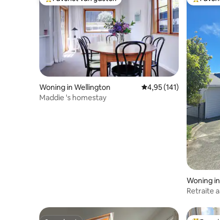
Topfavoriet van gasten
Topfavor
Woning in Wellington
Gemiddelde beoordeling
4,95 (141)
Maddie 's homestay
Woning in
Retraite 
huisdiervr