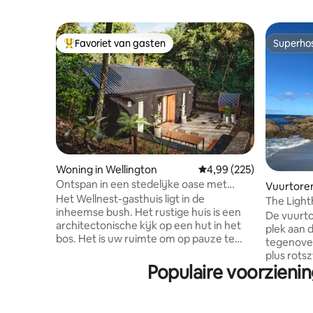
Favoriet van gasten
Superho
Topfavoriet van gasten
Superho
Woning in Wellington
Gemiddelde beoordeling
4,99 (225)
Ontspan in een stedelijke oase met
Vuurtoren
sauna en uitzicht op de tuin
Het Wellnest-gasthuis ligt in de
The Ligh
inheemse bush. Het rustige huis is een
De vuurto
architectonische kijk op een hut in het
plek aan d
bos. Het is uw ruimte om op pauze te
tegenove
drukken. Om uit te rusten, te verjongen
plus rots
en te herstellen. Met zorg ontworpen en
Populaire voorzienin
voor wand
gestyled om je te helpen ontspannen en
tweeperso
in contact te komen met het uitzicht op
het privé 
de natuur. De woning is een gezellige
zonnige da