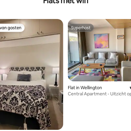
Flats met wifi
 van gasten
Superhost
 van gasten
Superhost
Flat in Wellington
Central Apartment - Uitzicht o
🏙 met parkeerplaats