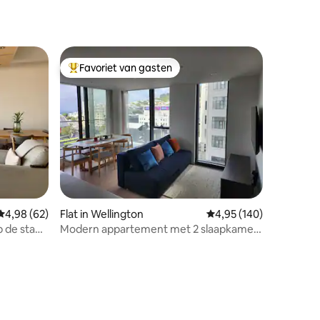
Favoriet van gasten
Topfavoriet van gasten
Gemiddelde beoordeling van 4,98 op 5, 62 recensies
4,98 (62)
Flat in Wellington
Gemiddelde beoordeling
4,95 (140)
p de stad
Modern appartement met 2 slaapkamers
en uitzicht op de haven, balkon