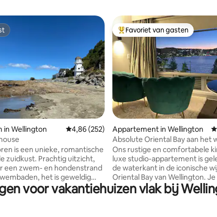
st
Favoriet van gasten
st
Topfavoriet van gasten
 van 4,99 op 5, 225 recensies
 in Wellington
Gemiddelde beoordeling van 4,86 op 5, 252 r
4,86 (252)
Appartement in Wellington
G
thouse
Absolute Oriental Bay aan het 
ren is een unieke, romantische
Ons rustige en comfortabele ki
e zuidkust. Prachtig uitzicht,
luxe studio-appartement is ge
r een zwem- en hondenstrand
de waterkant in de iconische wi
zwembaden, het is geweldig
Oriental Bay van Wellington. Je zult
gen voor vakantiehuizen vlak bij Well
elingen. Met een comfortabel
genieten van een adembene
onsbed en een steile trap is
uitzicht over de haven van Well
en rustig - briljant op een
echt een prachtige locatie om t
g, gezellig in een storm. Er is
en naar de zonsondergang te k