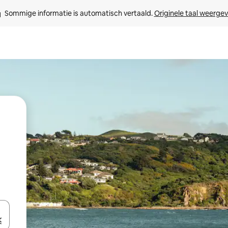
Sommige informatie is automatisch vertaald. 
Originele taal weerge
een keuze met je de pijltjestoetsen omhoog en omlaag, óf door te tikk