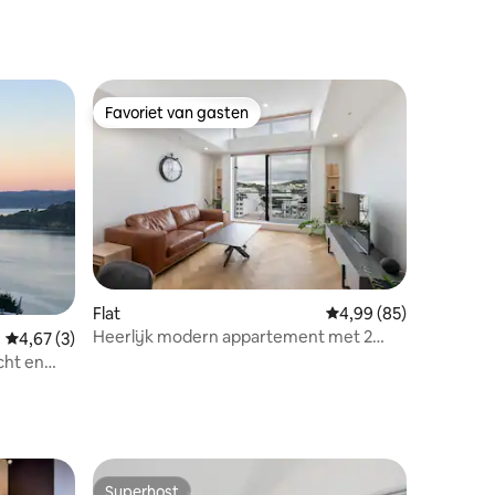
ecensies
Favoriet van gasten
Favoriet van gasten
Flat
Gemiddelde beoordelin
4,99 (85)
Heerlijk modern appartement met 2
ecensies
Gemiddelde beoordeling van 4,67 op 5, 3 recensies
4,67 (3)
slaapkamers in het stadsappartement.
cht en
Superhost