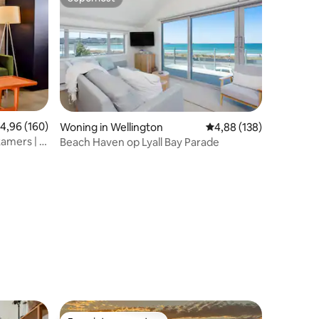
Superhost
emiddelde beoordeling van 4,96 op 5, 160 recensies
4,96 (160)
Woning in Wellington
Gemiddelde beoordeling
4,88 (138)
amers | 3
Beach Haven op Lyall Bay Parade
ecensies