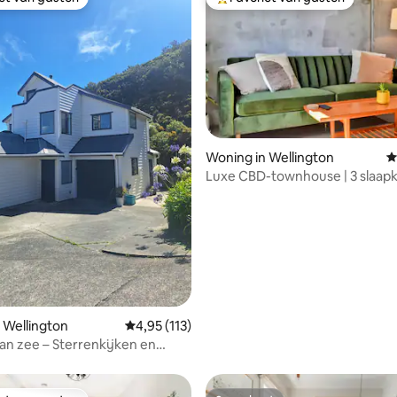
iet van gasten
Topfavoriet van gasten
 van 4,95 op 5, 141 recensies
Woning in Wellington
G
Luxe CBD-townhouse | 3 slaapk
badkamers | 4 bedden
 Wellington
Gemiddelde beoordeling van 4,95 op 5, 113 r
4,95 (113)
aan zee – Sterrenkijken en
iendelijk