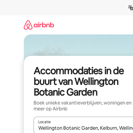
Ga
direct
naar
inhoud
Accommodaties in de
buurt van Wellington
Botanic Garden
Boek unieke vakantieverblijven, woningen en
meer op Airbnb
Locatie
Wanneer er resultaten beschikbaar zijn, maak je 