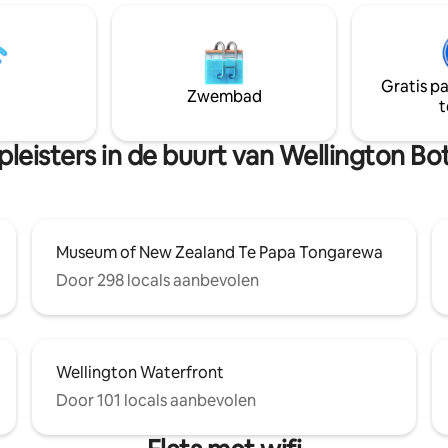
stisch café om de hoek; winkels
terwijl je geniet van een glas wijn. Er
uten loopafstand. De
kwaliteitsmeubilair voor een r
ste bushalte van Island Bay is
uitje, speciale gelegenheid of e
et regelmatige bussen. Het is 9
zakelijk verblijf. Ik wil gewoon binnen
Gratis p
ijden naar de luchthaven en 15
blijven, genieten van Nespress
Zwembad
t
naar het centrum van
de 50-inch aan de muur gemon
n. Kleine honden op aanvraag.
met wifi en Netflix.
leisters in de buurt van Wellington B
Museum of New Zealand Te Papa Tongarewa
Door 298 locals aanbevolen
Wellington Waterfront
Door 101 locals aanbevolen