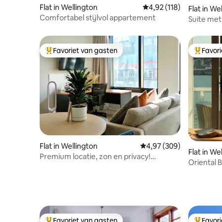
Flat in Wellington
Gemiddelde beoordeling
4,92 (118)
Flat in We
Comfortabel stijlvol appartement
Suite met
Wellingt
Favoriet van gasten
Favor
Topfavoriet van gasten
Topfavor
Flat in Wellington
Gemiddelde beoordeling
4,97 (309)
Flat in We
Premium locatie, zon en privacy!
Oriental B
Nieuwbouw appartement
privéapp
Favoriet van gasten
Favor