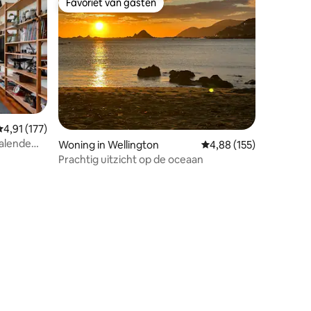
Favoriet van gasten
Favoriet van gasten
ecensies
Gemiddelde beoordeling van 4,91 op 5, 177 recensies
4,91 (177)
ralende
Woning in Wellington
Gemiddelde beoordeling
4,88 (155)
rische
Prachtig uitzicht op de oceaan