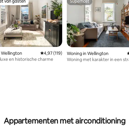
iet van gasten
Superhost
iet van gasten
Superhost
 Wellington
Gemiddelde beoordeling van 4,97 op 5, 119 r
4,97 (119)
Woning in Wellington
uxe en historische charme
Woning met karakter in een st
stad - handig opladen van elekt
voertuigen
 van 4,79 op 5, 117 recensies
Appartementen met airconditioning