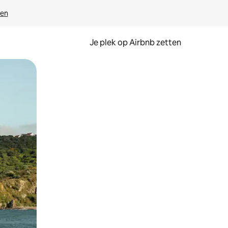
ven
Je plek op Airbnb zetten
en of swipen.