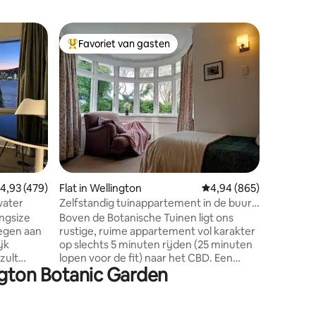
Appartem
Favoriet van gasten
Favorie
Topfavoriet van gasten
Favorie
Opnieuw 
herontd
Ontdek W
hart. De
biedt de 
comforta
beste er
slechts e
wakker i
kingsize 
bureauru
ecensies
emiddelde beoordeling van 4,93 op 5, 479 recensies
4,93 (479)
Flat in Wellington
Gemiddelde beoordeling
4,94 (865)
buiten o
wandelin
water
Zelfstandig tuinappartement in de buurt
eetjuweel
van CBD en veerboot
ngsize
Boven de Botanische Tuinen ligt ons
ongecomp
legen aan
rustige, ruime appartement vol karakter
hebt - of
jk
op slechts 5 minuten rijden (25 minuten
deals of 
lopen voor de fit) naar het CBD. Een
ington Botanic Garden
mend
reguliere busdienst naar de stad ligt op
ington,
enkele meters van ons huis. Onze straat
e zitten
heeft gratis parkeergelegenheid, een
ijken
spectaculair uitzicht op de stad en een