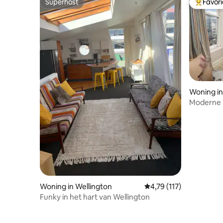
Superhost
Favor
Superhost
Topfavor
Woning in
Moderne l
Woning in Wellington
Gemiddelde beoordeling
4,79 (117)
Funky in het hart van Wellington