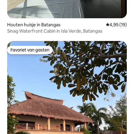
Houten huisje in Batangas
Gemiddelde be
4,95 (19)
Sinag Waterfront Cabin in Isla Verde, Batangas
Favoriet van gasten
Favoriet van gasten