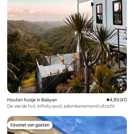
Houten huisje in Balayan
Gemiddelde b
4,93 (41)
De vierde hut, infinity pool, adembenemend uitzicht
Favoriet van gasten
Favoriet van gasten