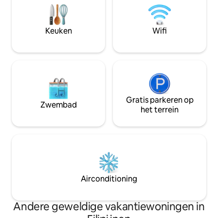
en 2 badkamers heeft een groot terras
op zee op het oost
rondom, een buitenlounge, een keuken
Ver weg van de dr
en eetgedeelte, een moderne
buitengewone erv
Keuken
Wifi
slaapkamer met kingsize bed en eigen
beste tarieven van
badkamer, een complete badkamer met
regendouche en coconbad, en een luxe
keuken. De ruime open woonkamer
heeft 3 zitgedeeltes. Starlink wifi.
Gratis parkeren op
Zwembad
het terrein
Airconditioning
Andere geweldige vakantiewoningen in