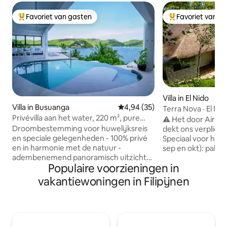
Favoriet van gasten
Favoriet van g
Topfavoriet van gasten
Topfavoriet van 
Villa in El Nido
Villa in Busuanga
Gemiddelde beoordeling van 4,
4,94 (35)
Terra Nova · El Nido 
Privévilla aan het water, 220 m², pure
slaapkamers
⚠️ Het door Airbn
luxe met zwembad
Droombestemming voor huwelijksreis
dekt ons verplichte
en speciale gelegenheden - 100% privé
Speciaal voor het
en in harmonie met de natuur -
sep en okt): pakk
adembenemend panoramisch uitzicht
(maximaal 6 gasten
Populaire voorzieningen in
over de baai en de oceaan. Privé
Inclusief chef-kok,
overloopzwembad en tuin (niet
maaltijden, privé
vakantiewoningen in Filipijnen
gedeeld). Excursies, holistische
eilandhoppen, activiteite
massages, duiken. Eigenaar/kok Mel
een privé-schierei
verzorgt verse maaltijden en heeft een
de baai van Catab
delicatessenwinkel met kaas, wijn, etc.
El Nido met een outrigg
De ultrachique suite met 1 slaapkamer
2 slaapkamers, pr