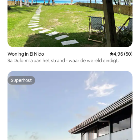
Woning in El Nido
Gemiddelde be
4,96 (50)
Sa Dulo Villa aan het strand - waar de wereld eindigt.
Superhost
Superhost