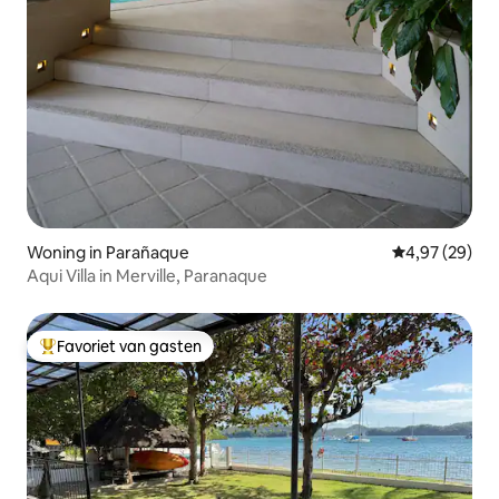
Woning in Parañaque
Gemiddelde be
4,97 (29)
Aqui Villa in Merville, Paranaque
Favoriet van gasten
Topfavoriet van gasten