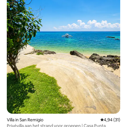
Villa in San Remigio
Gemiddelde be
4,94 (31)
Privévilla aan het strand voor groepen | Casa Punta