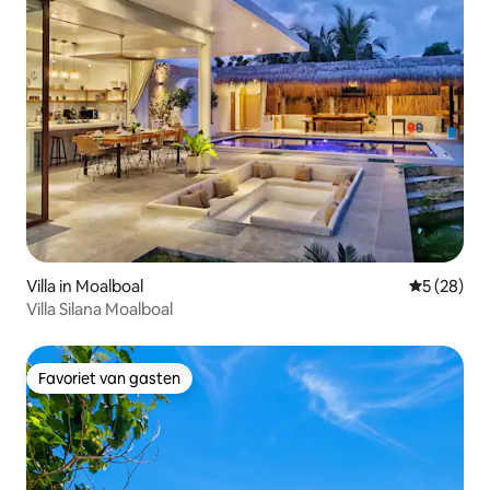
Villa in Moalboal
Gemiddelde
5 (28)
Villa Silana Moalboal
Favoriet van gasten
Favoriet van gasten