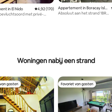
Appartement in Boracay Islan
nt in El Nido
Gemiddelde beoordeling van 4,92 op 5, 170 r
4,92 (170)
d
Absoluut aan het strand 1BR
toevluchtsoord met privé-
appartement, Angol Station 3
in El Nido (stad)
ling van 5 op 5, 14 recensies
Woningen nabij een strand
 van gasten
Favoriet van gasten
 van gasten
Favoriet van gasten