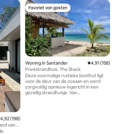
Villa in El
Favoriet van gasten
Favor
Favoriet van gasten
Topfavo
1BR Seavi
Marimeg
Verander 
buitenge
Cliffside
adembene
Bay-arch
omgeving
en exclu
Omringd 
ecensies
Woning in Santander
Gemiddelde beoordelin
4,91 (158)
aan jouw
met de lo
Privéstrandhuis. The Shack
worden v
Deze voormalige rustieke boothut ligt
Marimegm
voor de deur van de oceaan en werd
steenworp
zorgvuldig opnieuw ingericht in een
slechts 1
gezellig strandhuisje. Van
perfecte
teruggewonnen scheepswrakhout tot
handige 
lokaal gebakken kleitegels, deze
huiselijke cocon is een attente weergave
van lokale handwerk en hergebruikt
emiddelde beoordeling van 4,92 op 5, 198 recensies
4,92 (198)
materiaal aan onze kusten - waardoor
rand van
het de perfecte privé schuilplaats is om
de
weer contact te maken met de natuur.