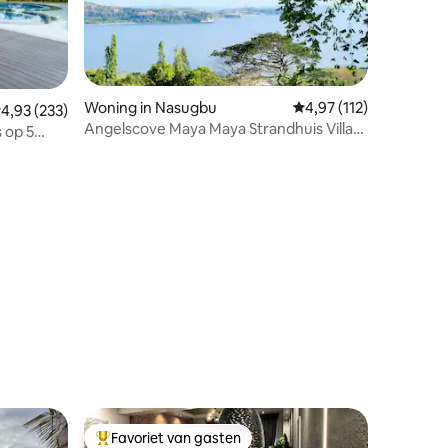
Woning in Nasugbu
Gemiddelde beoordelin
4,97 (112)
emiddelde beoordeling van 4,93 op 5, 233 recensies
4,93 (233)
Angelscove Maya Maya Strandhuis Villa
s op 5
Batangas
ecensies
Favoriet van gasten
Topfavoriet van gasten