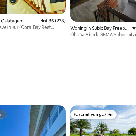
 Calatagan
Gemiddelde beoordeling van 4,86 op 5, 238 r
4,86 (238)
verhuur (Coral Bay Rest
Woning in Subic Bay Freepor
G
trand
t Zone
Ohana Abode SBMA Subic: uitzi
pooltafel, arcade
g van 4,96 op 5, 27 recensies
st
Favoriet van gasten
st
Favoriet van gasten