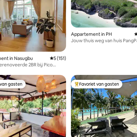
Appartement in PH
G
Jouw thuis weg van huis PangPang
 van 4,84 op 5, 227 recensies
Beach Apartment
ent in Nasugbu
Gemiddelde beoordeling van 5 op 5, 151 r
5 (151)
gerenoveerde 2BR bij Pico
lub Pools
 van gasten
Favoriet van gasten
 van gasten
Topfavoriet van gasten