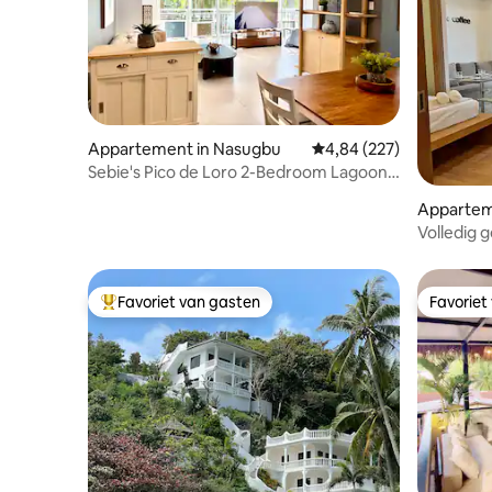
Appartement in Nasugbu
Gemiddelde beoordeling
4,84 (227)
Sebie's Pico de Loro 2-Bedroom Lagoon
View Suite
Appartem
Volledig 
Beach & C
Favoriet van gasten
Favoriet
Topfavoriet van gasten
Favoriet