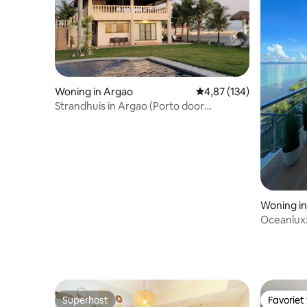
Woning in Argao
Gemiddelde beoordeling
4,87 (134)
Strandhuis in Argao (Porto door
Commune)
Woning in
Oceanlu
Superhost
Favoriet
Superhost
Favoriet