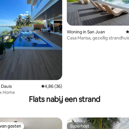
Woning in San Juan
G
Casa Marisa, gezellig strandhui
 van 4,87 op 5, 134 recensies
minuten lopen van het strand
 Dauis
Gemiddelde beoordeling van 4,86 op 5, 36 r
4,86 (36)
xx Home
Flats nabij een strand
 van gasten
Superhost
 van gasten
Superhost