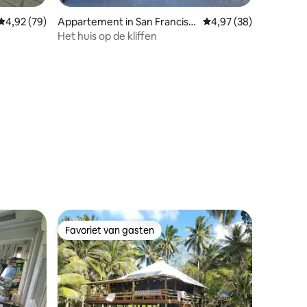
Gemiddelde beoordeling van 4,92 op 5, 79 recensies
4,92 (79)
Appartement in San Francisc
Gemiddelde beoordelin
4,97 (38)
ecensies
o
Het huis op de kliffen
Favoriet van gasten
Favoriet van gasten