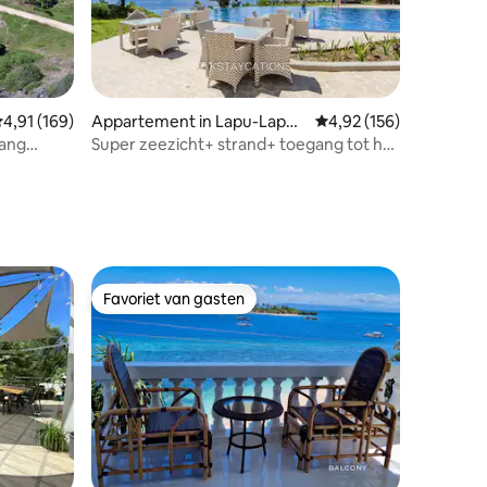
emiddelde beoordeling van 4,91 op 5, 169 recensies
4,91 (169)
Appartement in Lapu-Lapu
Gemiddelde beoordeling
4,92 (156)
City
Super zeezicht+ strand+ toegang tot het
zwembad in de buurt van de luchthaven.
ecensies
Favoriet van gasten
Favoriet van gasten