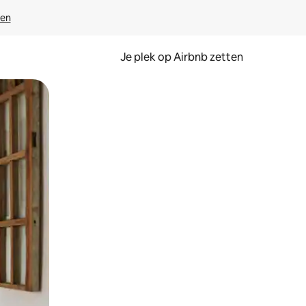
ven
Je plek op Airbnb zetten
en of swipen.