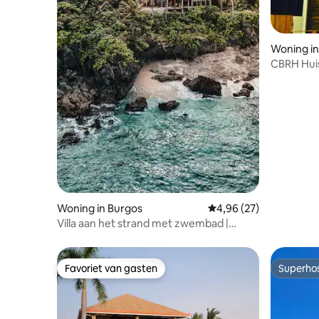
Woning in
CBRH Huis
House) S
Woning in Burgos
Gemiddelde beoordelin
4,96 (27)
Villa aan het strand met zwembad |
North Siargao, Burgos
Favoriet van gasten
Superho
Favoriet van gasten
Superho