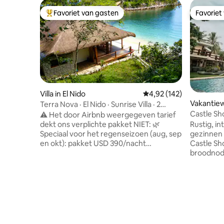
Favoriet van gasten
Favoriet
Topfavoriet van gasten
Favoriet
Villa in El Nido
Gemiddelde beoordeling
4,92 (142)
Vakantie
Terra Nova · El Nido · Sunrise Villa · 2
Castle S
slaapkamers
⚠️ Het door Airbnb weergegeven tarief
en zoutw
Rustig, i
dekt ons verplichte pakket NIET: 🌿
gezinnen
Speciaal voor het regenseizoen (aug, sep
Castle Sho
en okt): pakket USD 390/nacht
broodnodi
(maximaal 6 gasten) in plaats van $ 435.
accommod
Inclusief chef-kok, 3 dagelijkse
beschikt
maaltijden, privéboot en bemanning,
villa met zeezicht
eilandhoppen, activiteiten. Gelegen op
kunnen ge
een privé-schiereiland van 2 hectare in
zoutwater
de baai van Cataban - op 45 minuten van
directe t
El Nido met een outriggerboot. Villa met
grillruim
2 slaapkamers, privézwembad, uitzicht