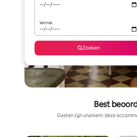
Vertrek
Zoeken
Best beoord
Gasten zijn unaniem: deze accommod