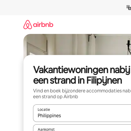
Ga
direct
naar
inhoud
Vakantiewoningen nabij
een strand in Filipijnen
Vind en boek bijzondere accommodaties nab
een strand op Airbnb
Locatie
Wanneer er resultaten beschikbaar zijn, maak je 
Aankomst