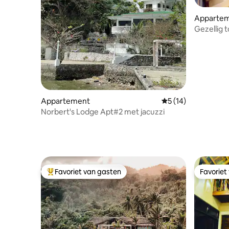
Apparteme
Gezellig 
dakterras 
Appartement
Gemiddelde beoorde
5 (14)
Norbert's Lodge Apt#2 met jacuzzi
Favoriet van gasten
Favoriet
Topfavoriet van gasten
Favoriet