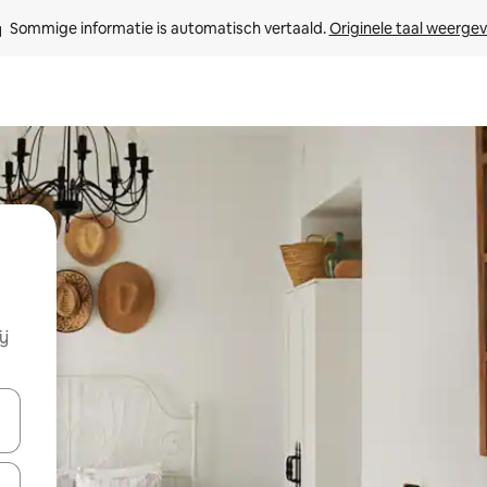
Sommige informatie is automatisch vertaald. 
Originele taal weerge
ij
een keuze met je de pijltjestoetsen omhoog en omlaag, óf door te tikk