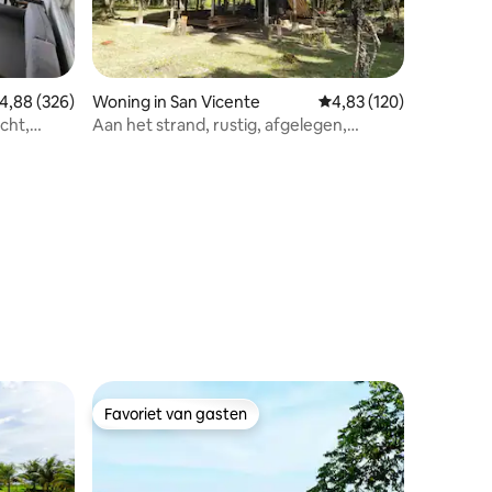
ecensies
emiddelde beoordeling van 4,88 op 5, 326 recensies
4,88 (326)
Woning in San Vicente
Gemiddelde beoordeling
4,83 (120)
cht,
Aan het strand, rustig, afgelegen,
prachtig uitzicht
Favoriet van gasten
Favoriet van gasten