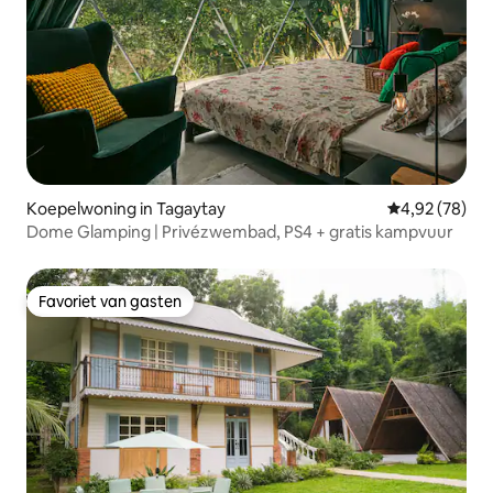
Koepelwoning in Tagaytay
Gemiddelde be
4,92 (78)
Dome Glamping | Privézwembad, PS4 + gratis kampvuur
Favoriet van gasten
Favoriet van gasten